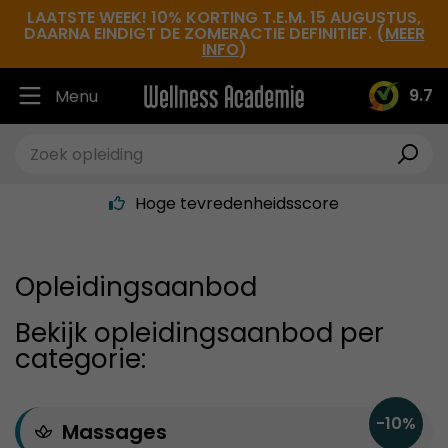
LAATSTE WEEK! 10% KORTING T.E.M. 15 AUGUSTUS,
DAARNA EINDIGT DE ZOMERACTIE DEFINITIEF. (
MEER
INFO
)
Ruim 30.000 tevreden studenten
9.7
Menu
Beste docenten in de branche
Altijd een leslocatie in de buurt
Hoge tevredenheidsscore
Opleidingsaanbod
Bekijk opleidingsaanbod per
categorie:
-10%
Massages