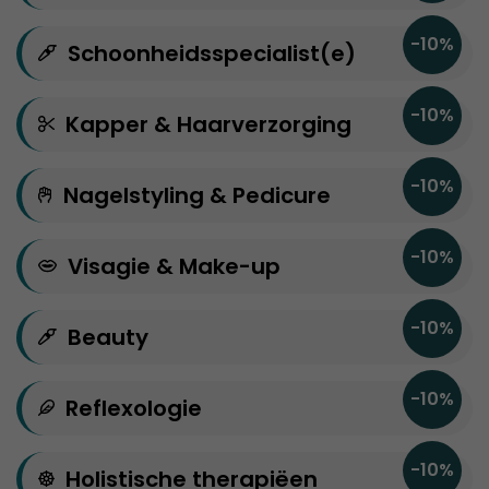
-10%
Schoonheidsspecialist(e)
-10%
Kapper & Haarverzorging
-10%
Nagelstyling & Pedicure
-10%
Visagie & Make-up
-10%
Beauty
-10%
Reflexologie
-10%
Holistische therapiëen