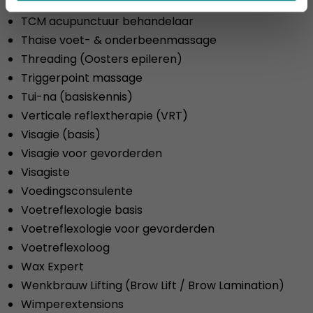
Sveltessa afslankingsmassage
TCM acupunctuur behandelaar
Thaise voet- & onderbeenmassage
Threading (Oosters epileren)
Triggerpoint massage
Tui-na (basiskennis)
Verticale reflextherapie (VRT)
Visagie (basis)
Visagie voor gevorderden
Visagiste
Voedingsconsulente
Voetreflexologie basis
Voetreflexologie voor gevorderden
Voetreflexoloog
Wax Expert
Wenkbrauw Lifting (Brow Lift / Brow Lamination)
Wimperextensions