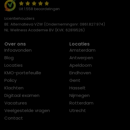
Uit 1.558 beoordelingen
Licentiehouders
BE: Alternatieva VZW (Ondernemingsnr: 0861.827.974)
NL: Wellness Academie BV (KVK: 62819526)
Over ons
Locaties
Infoavonden
Amsterdam
Blog
Antwerpen
Locaties
Apeldoorn
KMO-portefeuille
Eindhoven
Policy
Gent
Klachten
Hasselt
Digitaal examen
Nijmegen
Vacatures
Rotterdam
Veelgestelde vragen
Utrecht
Contact