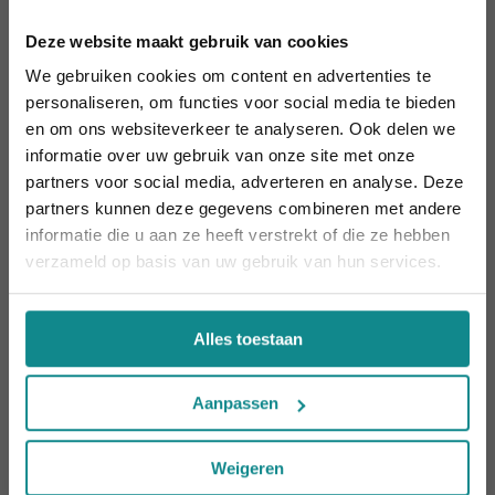
Spa Manicure & Pedicure
Deze website maakt gebruik van cookies
Specialisatie Acne (Niveau 4)
We gebruiken cookies om content en advertenties te
Specialisatie Anti-aging (Niveau 4)
personaliseren, om functies voor social media te bieden
Specialisatie Bindweefselmassage (Niveau 4) -
en om ons websiteverkeer te analyseren. Ook delen we
Gelaat
informatie over uw gebruik van onze site met onze
Laatste week! 10% korting t.e.m. 15 augustus,
Specialisatie technieken voor Gespecialiseerd
partners voor social media, adverteren en analyse. Deze
daarna eindigt de zomeractie definitief.
Voetverzorger
partners kunnen deze gegevens combineren met andere
Sluiten
Spiertesten (kinesiologie)
informatie die u aan ze heeft verstrekt of die ze hebben
Sportmassage (Basis)
verzameld op basis van uw gebruik van hun services.
Sportmassage voor gevorderden
Sportmasseur
Alles toestaan
Sportvoeding
Start je eigen salon (portfolio
Aanpassen
ondernemingsvaardigheden)
Stoelmassage
Succesvol ondernemen - De Groenhove Methode
Weigeren