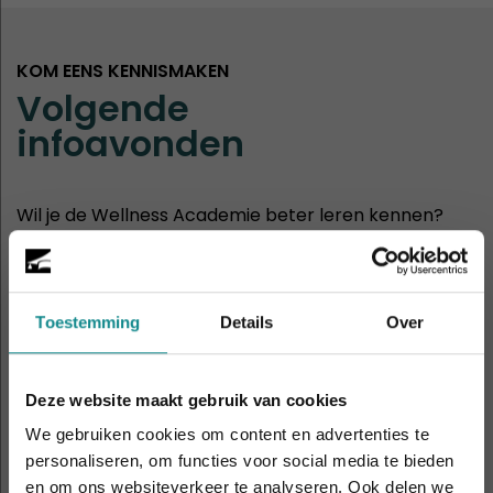
KOM EENS KENNISMAKEN
Volgende
infoavonden
Wil je de Wellness Academie beter leren kennen?
Dan ben je van harte welkom op onze infoavonden
of opendagen.
30
Toestemming
Details
Over
Hasselt
aug
11:00 - 14:00
Deze website maakt gebruik van cookies
2
Rotterdam
We gebruiken cookies om content en advertenties te
sep
19:00 - 21:00
personaliseren, om functies voor social media te bieden
en om ons websiteverkeer te analyseren. Ook delen we