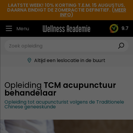
LAATSTE WEEK! 10% KORTING T.E.M. 15 AUGUSTUS,
DAARNA EINDIGT DE ZOMERACTIE DEFINITIEF. (
MEER
INFO
)
9.7
Menu
Ruim 30.000 tevreden studenten
Beste docenten in de branche
Altijd een leslocatie in de buurt
Hoge tevredenheidsscore
Opleiding
TCM acupunctuur
behandelaar
Opleiding tot acupuncturist volgens de Traditionele
Chinese geneeskunde