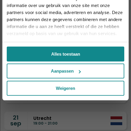
informatie over uw gebruik van onze site met onze
Laatste week! 10% korting t.e.m. 15 augustus,
5
Amsterdam
partners voor social media, adverteren en analyse. Deze
sep
daarna eindigt de zomeractie definitief.
11:00 - 14:00
partners kunnen deze gegevens combineren met andere
Sluiten
informatie die u aan ze heeft verstrekt of die ze hebben
verzameld op basis van uw gebruik van hun services.
8
Drongen
sep
19:00 - 21:00
Alles toestaan
9
Eindhoven
sep
19:00 - 21:00
Aanpassen
Weigeren
15
Nijmegen
sep
19:00 - 21:00
21
Utrecht
sep
19:00 - 21:00