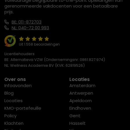
Volwaardige begrijpbare to-the-point opleidingen van
gerenommeerde vakdocenten voor een betaalbare
prijs.
BE: 011-872703
NL: 040-72 00 993
Uit 1.558 beoordelingen
Licentiehouders
BE: Alternatieva VZW (Ondernemingsnr: 0861.827.974)
NL: Wellness Academie BV (KVK: 62819526)
Over ons
Locaties
Infoavonden
Amsterdam
Blog
Antwerpen
Locaties
Apeldoorn
KMO-portefeuille
Eindhoven
Policy
Gent
Klachten
Hasselt