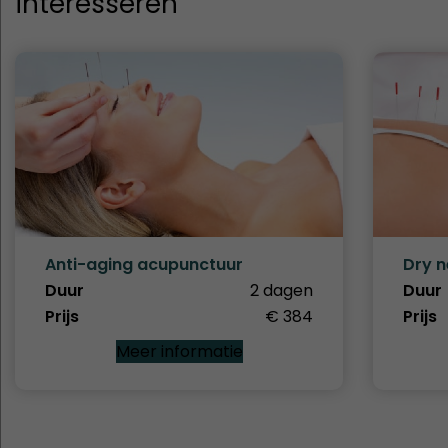
interesseren
Anti-aging acupunctuur
Dry n
Duur
2 dagen
Duur
Prijs
€ 384
Prijs
Meer informatie