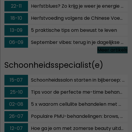
22-11
Herfstblues? Zo krijg je weer je energie terug!
18-10
Herfstvoeding volgens de Chinese Voedingsleer
13-09
5 praktische tips om bewust te leven
06-09
September vibes: terug in je dagelijkse ritme!
Meer artikels
Schoonheidsspecialist(e)
15-07
Schoonheidssalon starten in bijberoep: checklist!
25-10
Tips voor de perfecte me-time behandelingen
02-08
5 x waarom cellulite behandelen met maderotherapie
26-07
Populaire PMU-behandelingen: brows, eyeliner en lippen
12-07
Hoe ga je om met zomerse beauty uitdagingen?