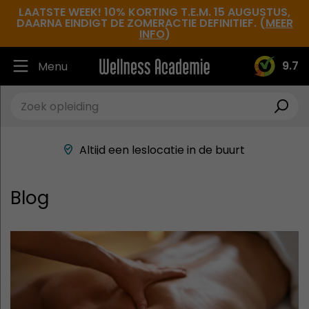
LAATSTE WEEK! 10% KORTING T.E.M. 15 AUGUSTUS,
DAARNA EINDIGT DE ZOMERACTIE DEFINITIEF. (
MEER
INFO
)
9.7
Menu
Ruim 30.000 tevreden studenten
Beste docenten in de branche
Altijd een leslocatie in de buurt
Hoge tevredenheidsscore
Blog