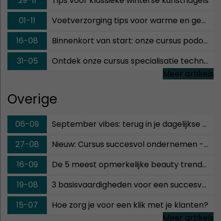
29-11
Tips voor klassieke winterse kunstnagels
01-11
Voetverzorging tips voor warme en gezonde voeten
16-08
Binnenkort van start: onze cursus podologische technieken!
31-05
Ontdek onze cursus specialisatie technieken voetverzorger!
Meer artikels
Overige
06-09
September vibes: terug in je dagelijkse ritme!
27-08
Nieuw: Cursus succesvol ondernemen - Groenhove Methode
16-09
De 5 meest opmerkelijke beauty trends najaar 2019
19-08
3 basisvaardigheden voor een succesvolle salon!
15-07
Hoe zorg je voor een klik met je klanten?
Meer artikels