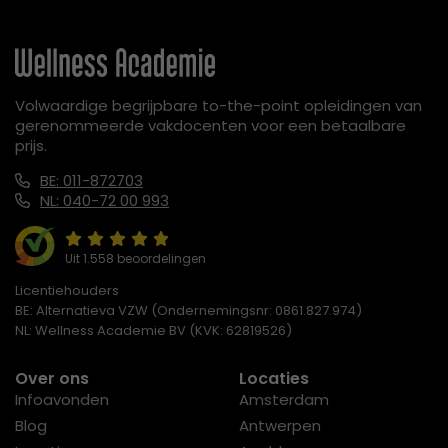
Volwaardige begrijpbare to-the-point opleidingen van
gerenommeerde vakdocenten voor een betaalbare
prijs.
BE: 011-872703
NL: 040-72 00 993
Uit 1.558 beoordelingen
Licentiehouders
BE: Alternatieva VZW (Ondernemingsnr: 0861.827.974)
NL: Wellness Academie BV (KVK: 62819526)
Over ons
Locaties
Infoavonden
Amsterdam
Blog
Antwerpen