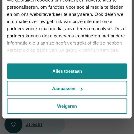
9 leslocaties
door heel
Nederland en België
personaliseren, om functies voor social media te bieden
en om ons websiteverkeer te analyseren. Ook delen we
informatie over uw gebruik van onze site met onze
Laatste week! 10% korting t.e.m. 15 augustus,
partners voor social media, adverteren en analyse. Deze
daarna eindigt de zomeractie definitief.
Amsterdam
Antwerpen
partners kunnen deze gegevens combineren met andere
Sluiten
informatie die u aan ze heeft verstrekt of die ze hebben
verzameld op basis van uw gebruik van hun services.
Apeldoorn
Eindhoven
Alles toestaan
Gent
Hasselt
Aanpassen
Nijmegen
Rotterdam
Weigeren
Utrecht