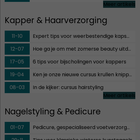
Meer artikels
Kapper & Haarverzorging
11-10
Expert tips voor weerbestendige kapsels
12-07
Hoe ga je om met zomerse beauty uitdagingen?
17-05
6 tips voor bijscholingen voor kappers
19-04
Ken je onze nieuwe cursus krullen knippen al?
08-03
In de kijker: cursus hairstyling
Meer artikels
Nagelstyling & Pedicure
01-07
Pedicure, gespecialiseerd voetverzorger of podoloog: wat is het verschil?