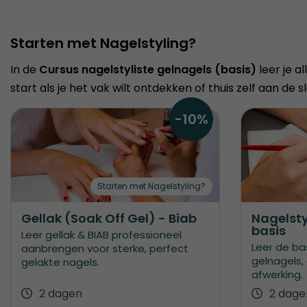
Starten met Nagelstyling?
In de
Cursus nagelstyliste gelnagels (basis)
leer je a
start als je het vak wilt ontdekken of thuis zelf aan de sl
-10%
Starten met Nagelstyling?
Gellak (Soak Off Gel) - Biab
Nagelsty
basis
Leer gellak & BIAB professioneel
Leer de ba
aanbrengen voor sterke, perfect
gelnagels,
gelakte nagels.
afwerking.
2 dagen
2 dage