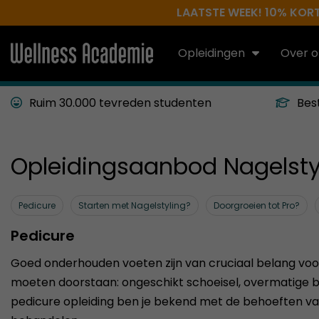
LAATSTE WEEK! 10% KORTI
Opleidingen
Over o
Ruim 30.000 tevreden studenten
Bes
Opleidingsaanbod Nagelsty
Lees de volledige beschrijving
Pedicure
Starten met Nagelstyling?
Doorgroeien tot Pro?
Pedicure
Goed onderhouden voeten zijn van cruciaal belang voor zo
moeten doorstaan: ongeschikt schoeisel, overmatige 
pedicure opleiding ben je bekend met de behoeften va