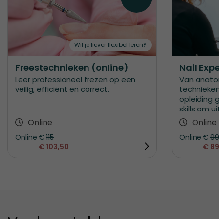
Wil je liever flexibel leren?
Freestechnieken (online)
Nail Expe
Leer professioneel frezen op een
Van anato
veilig, efficiënt en correct.
technieke
opleiding g
skills om ui
Online
Online
Online
€
115
Online
€
99
€ 103,50
€ 89