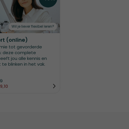
Wil je liever flexibel leren?
rt (online)
mie tot gevorderde
n: deze complete
eeft jou alle kennis en
t te blinken in het vak.
9
9,10