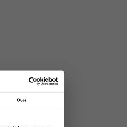
 allrounder.
Over
ie definitief.