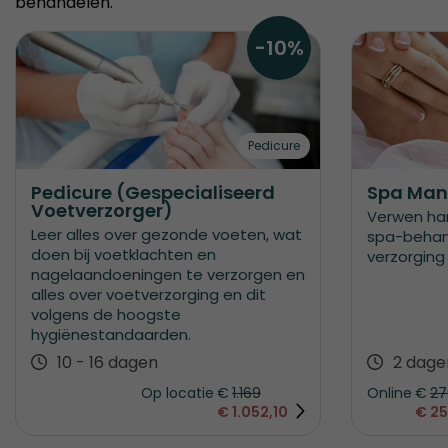
behandelen.
-10%
Pedicure
Pedicure (Gespecialiseerd
Spa Mani
Voetverzorger)
Verwen ha
Leer alles over gezonde voeten, wat
spa-behan
doen bij voetklachten en
verzorging
nagelaandoeningen te verzorgen en
alles over voetverzorging en dit
volgens de hoogste
hygiënestandaarden.
10 - 16 dagen
2 dage
Op locatie
€
1.169
Online
€
27
€
1.052,10
€ 25