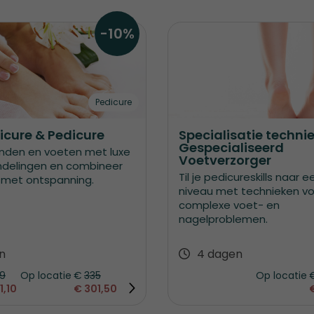
-10%
Pedicure
cure & Pedicure
Specialisatie techni
Gespecialiseerd
nden en voeten met luxe
Voetverzorger
delingen en combineer
Til je pedicureskills naar 
 met ontspanning.
niveau met technieken vo
complexe voet- en
nagelproblemen.
n
4 dagen
9
Op locatie
€
335
Op locatie
1,10
€
301,50