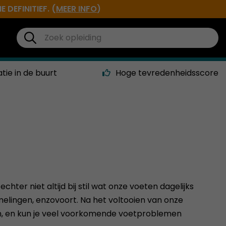
DEFINITIEF. (
MEER INFO
)
atie in de buurt
Hoge tevredenheidsscore
hter niet altijd bij stil wat onze voeten dagelijks
lingen, enzovoort. Na het voltooien van onze
en, en kun je veel voorkomende voetproblemen