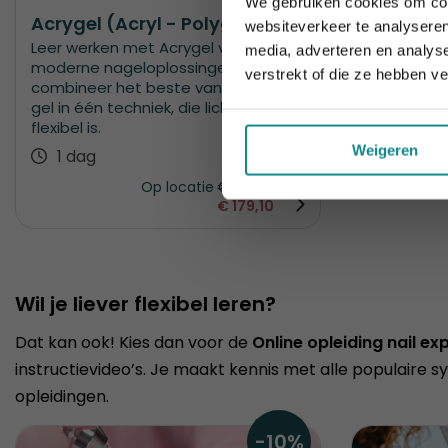
We gebruiken cookies om cont
Acrygel (Acryl - Polygel)
websiteverkeer te analyseren
Leer werken met Acrygel voor
media, adverteren en analys
moderne nageloplossingen:
verstrekt of die ze hebben v
combineer het beste van acryl en
gel in één techniek, die licht, sterk en
flexibel is.
Weigeren
1 dag
Op locatie
€
199
€
179,10
Wil je liever flexibel leren?
Dat kan ook! Kies dan voor de
Online opleiding nail ex
instructievideo’s. Je maakt kennis met alle populaire 
opleidingen.
-10%