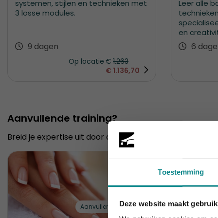
systemen, stijlen en technieken met
Leer alle 
3 losse modules.
technieken
specialisee
en creativit
9 dagen
6 dage
Op locatie
€
1.263
€
1.136,70
Aanvullende training?
Breid je expertise uit door ook de
Cursus gellak
en de
C
-10%
Toestemming
Deze website maakt gebruik
Aanvullende training?
Laatste week!