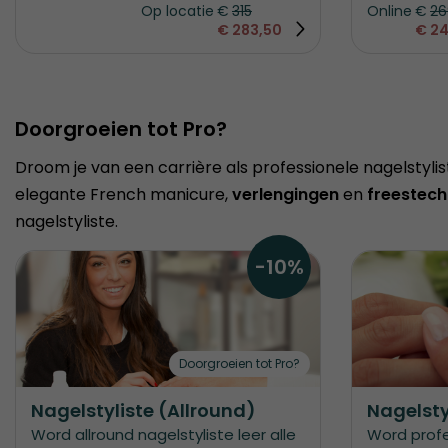
Op locatie
€
315
Online
€
26
€
283,50
€ 24
Doorgroeien tot Pro?
Droom je van een carrière als professionele nagelstyli
elegante French manicure,
verlengingen
en
freestech
nagelstyliste.
-10%
Doorgroeien tot Pro?
Nagelstyliste (Allround)
Nagelsty
Word allround nagelstyliste leer alle
Word profes