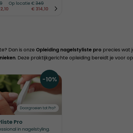
9
Op locatie
€
349
2,10
€
314,10
ste? Dan is onze
Opleiding nagelstyliste pro
precies wat je
nieken
. Deze praktijkgerichte opleiding bereidt je voor o
-10%
Doorgroeien tot Pro?
liste Pro
sional in nagelstyling.