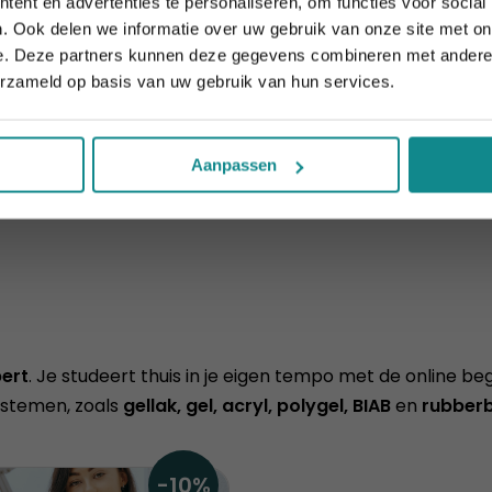
ent en advertenties te personaliseren, om functies voor social
Sluiten
. Ook delen we informatie over uw gebruik van onze site met on
e. Deze partners kunnen deze gegevens combineren met andere i
erzameld op basis van uw gebruik van hun services.
Aanpassen
pert
. Je studeert thuis in je eigen tempo met de online 
systemen, zoals
gellak, gel, acryl, polygel, BIAB
en
rubber
-10%