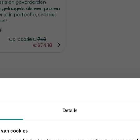
basis en gevorderden
 gelnagels als een pro, en
r je in perfectie, snelheid
eit.
n
Op locatie
€
749
€
674,10
ursus acrygel
te volgen, om uit te groeien tot een echte
Details
 van cookies
 10% korting t.e.m. 15 augustus, daarna eindigt de zomeract