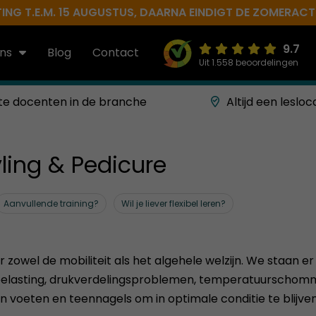
NG T.E.M. 15 AUGUSTUS, DAARNA EINDIGT DE ZOMERACTIE 
9.7
ns
Blog
Contact
Uit 1.558 beoordelingen
te docenten in de branche
Altijd een lesloc
ling & Pedicure
Aanvullende training?
Wil je liever flexibel leren?
wel de mobiliteit als het algehele welzijn. We staan er ec
belasting, drukverdelingsproblemen, temperatuurschomme
n voeten en teennagels om in optimale conditie te blijv