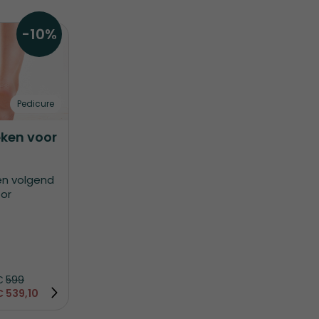
-10%
Pedicure
eken voor
een volgend
or
€
599
€
539,10