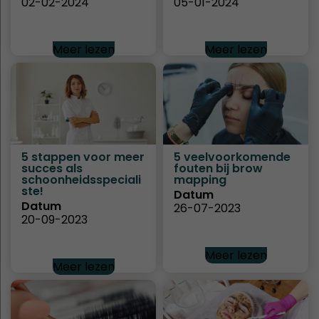
02-02-2024
05-01-2024
Meer lezen
Meer lezen
5 stappen voor meer
5 veelvoorkomende
succes als
fouten bij brow
schoonheidsspeciali
mapping
ste!
Datum
Datum
26-07-2023
20-09-2023
Meer lezen
Meer lezen