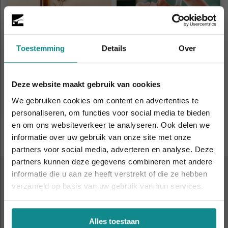
Zijn groene beauty
5 tips voor beauty
producten altijd
massages in je salon
Toestemming
Details
Over
beter?
Datum
Datum
10-05-2023
17-05-2023
Deze website maakt gebruik van cookies
We gebruiken cookies om content en advertenties te
Meer lezen
Meer lezen
personaliseren, om functies voor social media te bieden
Volgende pagina
en om ons websiteverkeer te analyseren. Ook delen we
informatie over uw gebruik van onze site met onze
Laatste week! 10% korting t.e.m. 15 augustus,
partners voor social media, adverteren en analyse. Deze
daarna eindigt de zomeractie definitief.
partners kunnen deze gegevens combineren met andere
Sluiten
informatie die u aan ze heeft verstrekt of die ze hebben
ALTIJD IN DE BUURT
verzameld op basis van uw gebruik van hun services.
9 leslocaties
door heel
Nederland en België
Alles toestaan