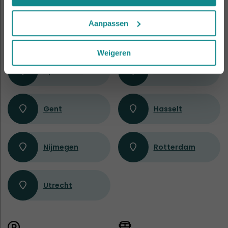
Aanpassen
Amsterdam
Antwerpen
Weigeren
Apeldoorn
Eindhoven
Gent
Hasselt
Nijmegen
Rotterdam
Utrecht