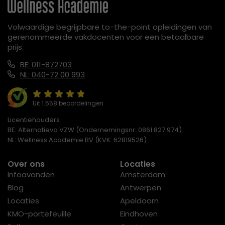
Volwaardige begrijpbare to-the-point opleidingen van
gerenommeerde vakdocenten voor een betaalbare
prijs.
BE: 011-872703
NL: 040-72 00 993
Uit 1.558 beoordelingen
Licentiehouders
BE: Alternatieva VZW (Ondernemingsnr: 0861.827.974)
NL: Wellness Academie BV (KVK: 62819526)
Over ons
Locaties
Infoavonden
Amsterdam
Blog
Antwerpen
Locaties
Apeldoorn
KMO-portefeuille
Eindhoven