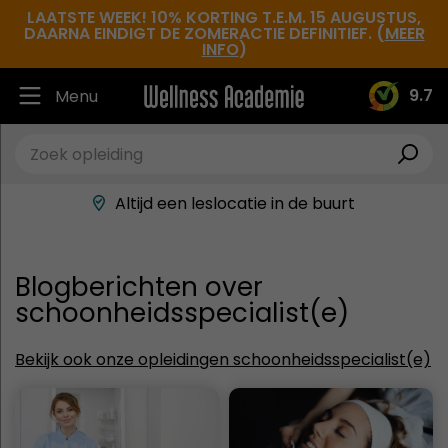
LAATSTE WEEK! 10% KORTING T.E.M. 15 AUGUSTUS,
DAARNA EINDIGT DE ZOMERACTIE DEFINITIEF. (
MEER
INFO
)
9.7
Menu
Ruim 30.000 tevreden studenten
Beste docenten in de branche
Altijd een leslocatie in de buurt
Hoge tevredenheidsscore
Blogberichten over
schoonheidsspecialist(e)
Bekijk ook onze opleidingen schoonheidsspecialist(e)