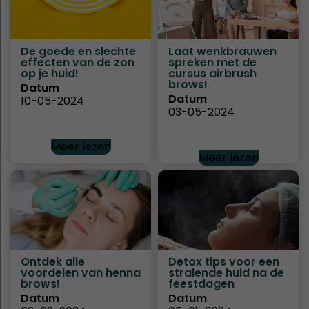
De goede en slechte
Laat wenkbrauwen
effecten van de zon
spreken met de
op je huid!
cursus airbrush
brows!
Datum
Datum
10-05-2024
03-05-2024
Meer lezen
Meer lezen
Ontdek alle
Detox tips voor een
voordelen van henna
stralende huid na de
brows!
feestdagen
Datum
Datum