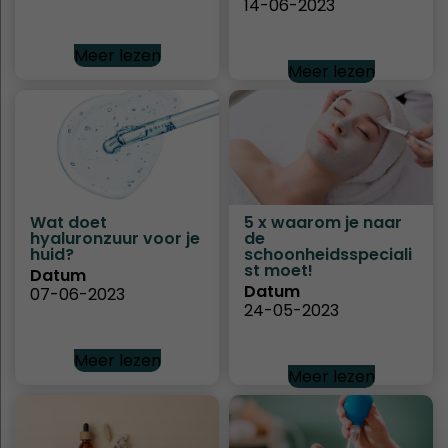
14-06-2023
Meer lezen
Meer lezen
Wat doet
5 x waarom je naar
hyaluronzuur voor je
de
huid?
schoonheidsspeciali
st moet!
Datum
Datum
07-06-2023
24-05-2023
Meer lezen
Meer lezen