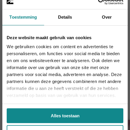
schoudermassage
? Daarnaast bieden we ook een
complete
opleiding TCM acupunctuur behandelaar
Toestemming
Details
Over
aan! Meer weten? Kom dan langs op een van onze
info-avonden
!
Deze website maakt gebruik van cookies
Lees ook:
We gebruiken cookies om content en advertenties te
Gezond eten volgens de Chinese voedingsleer
personaliseren, om functies voor social media te bieden
Gezond de zomer door met de Chinese
en om ons websiteverkeer te analyseren. Ook delen we
voedingsleer
informatie over uw gebruik van onze site met onze
Laatste week! 10% korting t.e.m. 15 augustus,
partners voor social media, adverteren en analyse. Deze
Tips om gezond de herfst door te komen
daarna eindigt de zomeractie definitief.
partners kunnen deze gegevens combineren met andere
Sluiten
informatie die u aan ze heeft verstrekt of die ze hebben
verzameld op basis van uw gebruik van hun services.
Cursussen die je mogelijk ook
interesseren
Alles toestaan