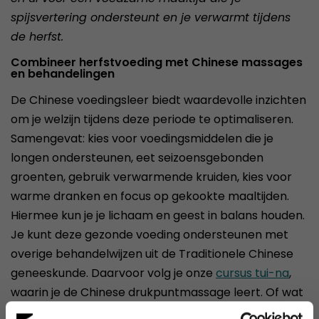
spijsvertering ondersteunt en je verwarmt tijdens
de herfst.
Combineer herfstvoeding met Chinese massages
en behandelingen
De Chinese voedingsleer biedt waardevolle inzichten
om je welzijn tijdens deze periode te optimaliseren.
Samengevat: kies voor voedingsmiddelen die je
longen ondersteunen, eet seizoensgebonden
groenten, gebruik verwarmende kruiden, kies voor
warme dranken en focus op gekookte maaltijden.
Hiermee kun je je lichaam en geest in balans houden.
Je kunt deze gezonde voeding ondersteunen met
overige behandelwijzen uit de Traditionele Chinese
geneeskunde. Daarvoor volg je onze
cursus tui-na
,
waarin je de Chinese drukpuntmassage leert. Of wat
dacht je van een cursus
Chinese hoofd-, nek- en