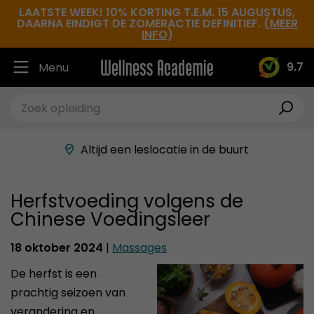
LAATSTE WEEK! 10% KORTING T.E.M. 15 AUGUSTUS,
DAARNA EINDIGT DE ZOMERACTIE DEFINITIEF. (
MEER
INFO
)
9.7
Menu
Ruim 30.000 tevreden studenten
Beste docenten in de branche
Altijd een leslocatie in de buurt
Hoge tevredenheidsscore
Herfstvoeding volgens de
Chinese Voedingsleer
18 oktober 2024
|
Massages
De herfst is een
prachtig seizoen van
verandering en