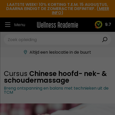
LAATSTE WEEK! 10% KORTING T.E.M. 15 AUGUSTUS,
DAARNA EINDIGT DE ZOMERACTIE DEFINITIEF. (
MEER
INFO
)
9.7
Menu
Ruim 30.000 tevreden studenten
Beste docenten in de branche
Altijd een leslocatie in de buurt
Hoge tevredenheidsscore
Cursus
Chinese hoofd- nek- &
schoudermassage
Breng ontspanning en balans met technieken uit de
TCM