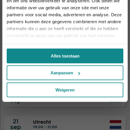
en om ons websiteverkeer te analyseren. Ook delen we
informatie over uw gebruik van onze site met onze
Laatste week! 10% korting t.e.m. 15 augustus,
5
Amsterdam
partners voor social media, adverteren en analyse. Deze
daarna eindigt de zomeractie definitief.
sep
11:00 - 14:00
partners kunnen deze gegevens combineren met andere
Sluiten
informatie die u aan ze heeft verstrekt of die ze hebben
verzameld op basis van uw gebruik van hun services.
8
Drongen
sep
19:00 - 21:00
Alles toestaan
9
Eindhoven
sep
Aanpassen
19:00 - 21:00
Weigeren
15
Nijmegen
sep
19:00 - 21:00
21
Utrecht
sep
19:00 - 21:00