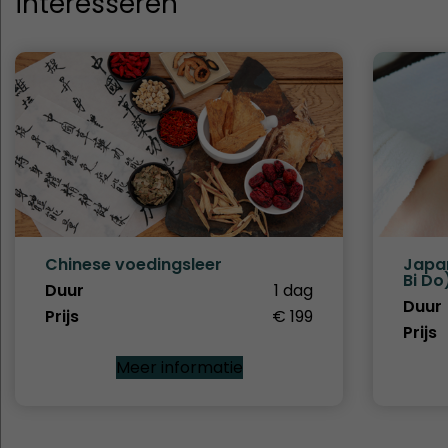
interesseren
Chinese voedingsleer
Japa
Bi Do
Duur
1 dag
Duur
Prijs
€ 199
Prijs
Meer informatie