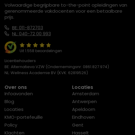
Volwaardige begrijpbare to-the-point opleidingen van
gerenommeerde vakdocenten voor een betaalbare
prijs.
BE: 011-872703
NL: 040-72 00 993
Uit 1.558 beoordelingen
Licentiehouders
BE: Alternatieva VZW (Ondernemingsnr: 0861.827.974)
NL: Wellness Academie BV (KVK: 62819526)
Over ons
Locaties
Infoavonden
Amsterdam
Blog
Antwerpen
Locaties
Apeldoorn
KMO-portefeuille
Eindhoven
Policy
Gent
Klachten
Hasselt