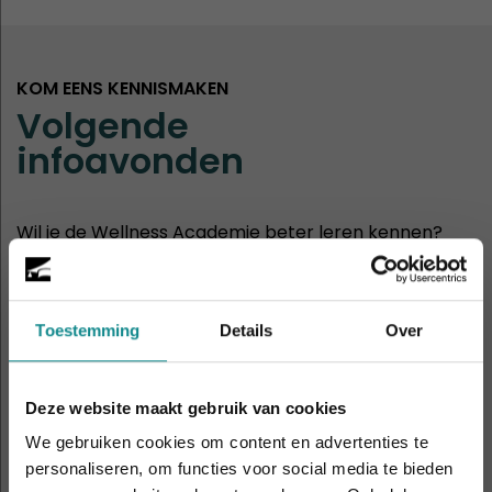
KOM EENS KENNISMAKEN
Volgende
infoavonden
Wil je de Wellness Academie beter leren kennen?
Dan ben je van harte welkom op onze infoavonden
of opendagen.
Toestemming
Details
Over
30
Hasselt
aug
11:00 - 14:00
Deze website maakt gebruik van cookies
2
We gebruiken cookies om content en advertenties te
Rotterdam
sep
19:00 - 21:00
personaliseren, om functies voor social media te bieden