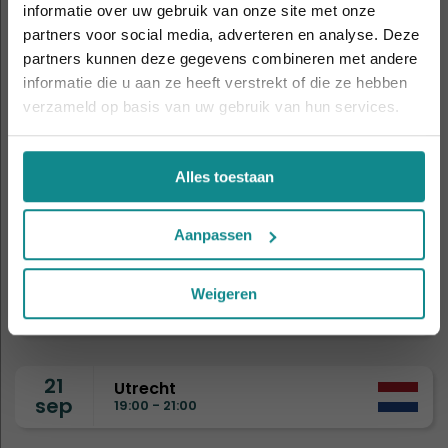
informatie over uw gebruik van onze site met onze
5
De hittegolf houdt aan... onze actie ook! 10%
Amsterdam
sep
partners voor social media, adverteren en analyse. Deze
11:00 - 14:00
korting verlengd t.e.m. 7 augustus 2026.
partners kunnen deze gegevens combineren met andere
Sluiten
informatie die u aan ze heeft verstrekt of die ze hebben
8
verzameld op basis van uw gebruik van hun services.
Drongen
sep
19:00 - 21:00
Alles toestaan
9
Eindhoven
sep
19:00 - 21:00
Aanpassen
15
Nijmegen
Weigeren
sep
19:00 - 21:00
21
Utrecht
sep
19:00 - 21:00