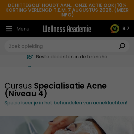
DE HITTEGOLF HOUDT AAN... ONZE ACTIE OOK! 10%
KORTING VERLENGD T.E.M. 7 AUGUSTUS 2026. (
MEER
INFO
)
9.7
Menu
Ruim 30.000 tevreden studenten
Beste docenten in de branche
Altijd een leslocatie in de buurt
Hoge tevredenheidsscore
Cursus
Specialisatie Acne
(Niveau 4)
Specialiseer je in het behandelen van acneklachten!