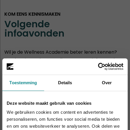
KOM EENS KENNISMAKEN
Volgende
infoavonden
Wil je de Wellness Academie beter leren kennen?
Dan ben je van harte welkom op onze infoavonden
of opendagen.
30
Hasselt
Toestemming
Details
Over
aug
11:00 - 14:00
Deze website maakt gebruik van cookies
2
Rotterdam
We gebruiken cookies om content en advertenties te
sep
19:00 - 21:00
personaliseren, om functies voor social media te bieden
en om ons websiteverkeer te analyseren. Ook delen we