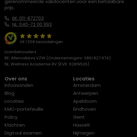
gerenommeerde vakdocenten voor een betaalbare
prijs.
BE: 011-872703
NL: 040-72 00 993
Uit 1.558 beoordelingen
Licentiehouders
BE: Alternatieva VZW (Ondernemingsnr: 0861.827.974)
NL: Wellness Academie BV (KVK: 62819526)
Over ons
Locaties
Infoavonden
Amsterdam
Blog
Antwerpen
Locaties
Apeldoorn
KMO-portefeuille
Eindhoven
Policy
Gent
Klachten
Hasselt
Digitaal examen
Nijmegen