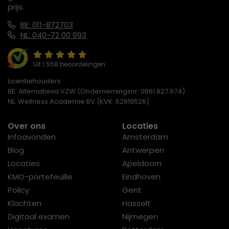
prijs.
BE: 011-872703
NL: 040-72 00 993
Uit 1.558 beoordelingen
Licentiehouders
BE: Alternatieva VZW (Ondernemingsnr: 0861.827.974)
NL: Wellness Academie BV (KVK: 62819526)
Over ons
Locaties
Infoavonden
Amsterdam
Blog
Antwerpen
Locaties
Apeldoorn
KMO-portefeuille
Eindhoven
Policy
Gent
Klachten
Hasselt
Digitaal examen
Nijmegen