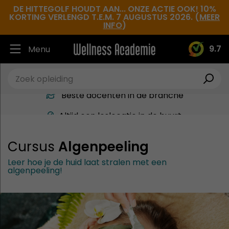
DE HITTEGOLF HOUDT AAN... ONZE ACTIE OOK! 10%
KORTING VERLENGD T.E.M. 7 AUGUSTUS 2026. (
MEER
INFO
)
9.7
Menu
Ruim 30.000 tevreden studenten
Beste docenten in de branche
Altijd een leslocatie in de buurt
Hoge tevredenheidsscore
Cursus
Algenpeeling
Leer hoe je de huid laat stralen met een
algenpeeling!