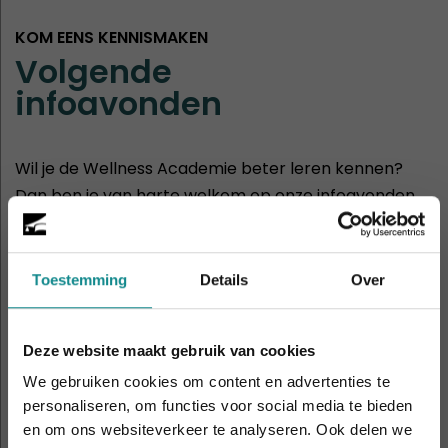
KOM EENS KENNISMAKEN
Volgende
infoavonden
Wil je de Wellness Academie beter leren kennen?
Dan ben je van harte welkom op onze infoavonden
of opendagen.
30
Hasselt
Toestemming
Details
Over
aug
11:00 - 14:00
Deze website maakt gebruik van cookies
2
Rotterdam
sep
19:00 - 21:00
We gebruiken cookies om content en advertenties te
personaliseren, om functies voor social media te bieden
en om ons websiteverkeer te analyseren. Ook delen we