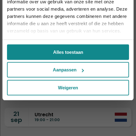
5
informatie over uw gebruik van onze site met onze
Amsterdam
De hittegolf houdt aan... onze actie ook! 10%
sep
11:00 - 14:00
partners voor social media, adverteren en analyse. Deze
korting verlengd t.e.m. 7 augustus 2026.
partners kunnen deze gegevens combineren met andere
Sluiten
informatie die u aan ze heeft verstrekt of die ze hebben
8
Drongen
verzameld op basis van uw gebruik van hun services.
sep
19:00 - 21:00
Alles toestaan
9
Eindhoven
sep
19:00 - 21:00
Aanpassen
15
Nijmegen
Weigeren
sep
19:00 - 21:00
21
Utrecht
sep
19:00 - 21:00