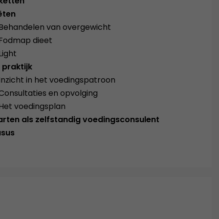
iketten
ëten
Behandelen van overgewicht
Fodmap dieet
Light
 praktijk
Inzicht in het voedingspatroon
Consultaties en opvolging
Het voedingsplan
arten als zelfstandig voedingsconsulent
sus