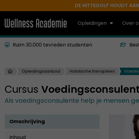
DE HITTEGOLF HOUDT AAN.
Opleidingen
Over o
Ruim 30.000 tevreden studenten
Bes
Opleidingsaanbod
Holistische therapiëen
Voedin
Cursus
Voedingsconsulen
Als voedingsconsulente help je mensen ge
Omschrijving
Inhoud