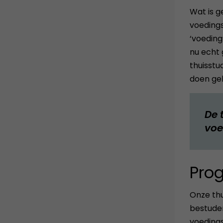
Wat is g
voedings
‘voeding
nu echt 
thuisstu
doen gel
De 
voe
Pro
Onze thu
bestuder
voedings