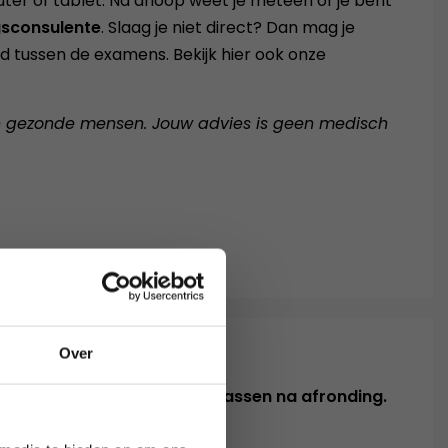
er of tablet. Na afloop weet je meteen of je bent
gsconsulente
. Slaag je niet direct? Dan mag je
d tussen de examens. Bekijk hier ook onze
n gezonde mensen. Jouw advies is geen medisch
Over
ramma beheerst en kunt toepassen na afronding.
augustus 2026.
Ouderen