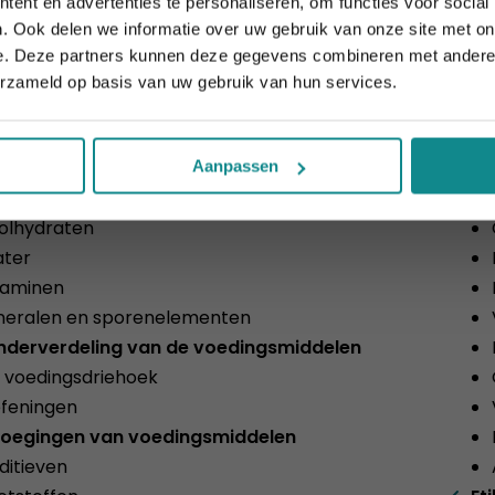
ent en advertenties te personaliseren, om functies voor social
Sluiten
ingsmiddelen en voedingsstoffen
. Ook delen we informatie over uw gebruik van onze site met on
cronutriënten versus micronutriënten
e. Deze partners kunnen deze gegevens combineren met andere i
sentiële nutriënten versus niet-essentiële
erzameld op basis van uw gebruik van hun services.
triënten
cht in de voedingsstoffen
Me
witten
Vo
Aanpassen
tten
olhydraten
ter
taminen
neralen en sporenelementen
nderverdeling van de voedingsmiddelen
 voedingsdriehoek
feningen
oegingen van voedingsmiddelen
ditieven