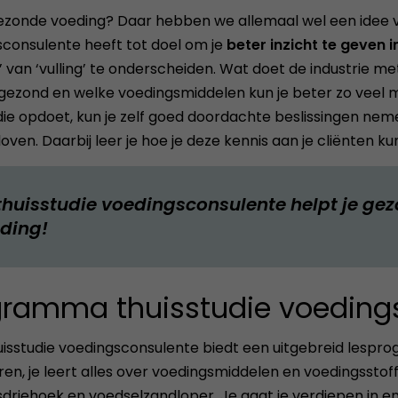
ezonde voeding? Daar hebben we allemaal wel een idee va
consulente heeft tot doel om je
beter inzicht te geven 
’ van ‘vulling’ te onderscheiden. Wat doet de industrie 
gezond en welke voedingsmiddelen kun je beter zo veel mo
die opdoet, kun je zelf goed doordachte beslissingen nem
oven. Daarbij leer je hoe je deze kennis aan je cliënten k
thuisstudie voedingsconsulente helpt je ge
ding!
gramma thuisstudie voeding
isstudie voedingsconsulente biedt een uitgebreid lesprog
en, je leert alles over voedingsmiddelen en voedingsstof
driehoek en voedselzandloper. Je gaat je verdiepen in e