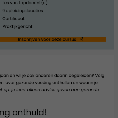
Les van topdocent(e)
9 opleidingslocaties
Certificaat
Praktijkgericht
Inschrijven voor deze cursus
aan en wil je ook anderen daarin begeleiden? Volg
en’ over gezonde voeding onthullen en waarin je
et op: je leert alleen advies geven aan gezonde
ng onthuld!