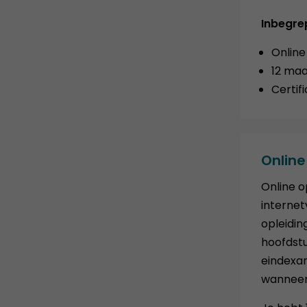
Inbegre
Online
12 maa
Certif
Online
Online o
internet
opleidin
hoofdstuk
eindexam
wanneer