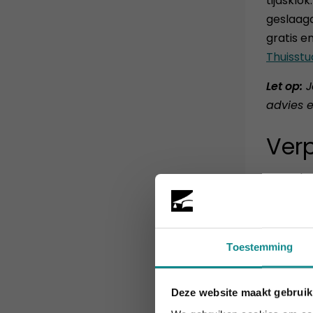
tijdsklo
geslaagd
gratis e
Thuisstu
Let op:
J
advies 
Verp
Voor dez
Inhou
Toestemming
Het lee
Deze website maakt gebruik
De hittegolf 
Het s