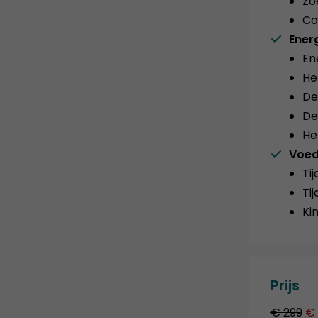
Zo
Co
Ener
En
He
De
De
He
Voed
Ti
Ti
Ki
Prijs
€ 299
€ 