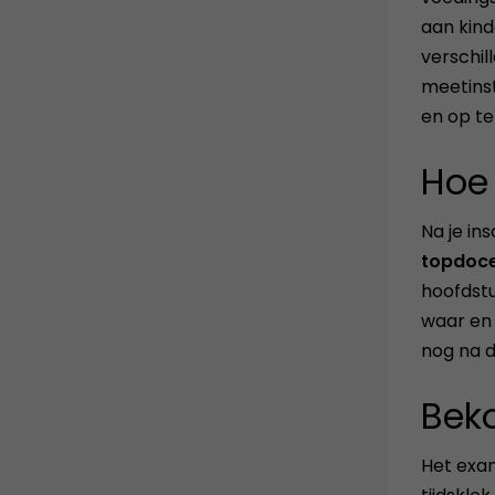
aan kind
verschil
meetins
en op te
Hoe 
Na je in
topdoc
hoofdstu
waar en 
nog na d
Bek
Het exam