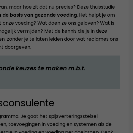
n, maar hoe zit dat nu precies? Deze thuisstudie
in de basis van gezonde voeding
. Het helpt je om
met onze voeding? Wat doen ze ons geloven? Wat is
gelijk vermijden? Met de kennis die je in deze
en, zonder je te laten leiden door wat reclames ons
unt doorgeven.
zonde keuzes te maken m.b.t.
sconsulente
ramma. Je gaat het spijsverteringsstelsel
fen, toevoegingen in voeding en systemen als de
nergie in voeding en voeding per doelgroep. Denk