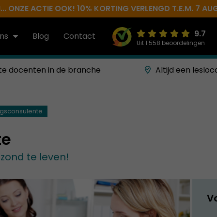
.. ONZE ACTIE OOK! 10% KORTING VERLENGD T.E.M. 7 AU
9.7
ns
Blog
Contact
Uit 1.558 beoordelingen
te docenten in de branche
Altijd een lesloc
gsconsulente
te
zond te leven!
V