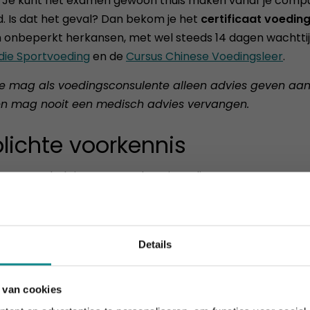
k. Je kunt het examen gewoon thuis maken vanaf je comput
. Is dat het geval? Dan bekom je het
certificaat voedin
n onbeperkt herkansen, met wel steeds 14 dagen wachttij
die Sportvoeding
en de
Cursus Chinese Voedingsleer
.
e mag als voedingsconsulente alleen advies geven aa
en mag nooit een medisch advies vervangen.
lichte voorkennis
e cursus heb je geen voorkennis nodig.
d
Details
rdoel van deze cursus is dat je onderstaand leerprog
 van cookies
houdt aan... onze actie ook! 10% korting verlengd t.e.m. 7 
pijsverteringsstelsel