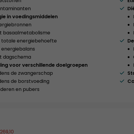
etstoffen
Et
ntaminanten
Di
gie in voedingsmiddelen
ergiebronnen
t basaalmetabolisme
 totale energiebehoefte
De
 energiebalans
t dagschema
ing voor verschillende doelgroepen
jdens de zwangerschap
St
jdens de borstvoeding
Ca
nderen en pubers
269,10