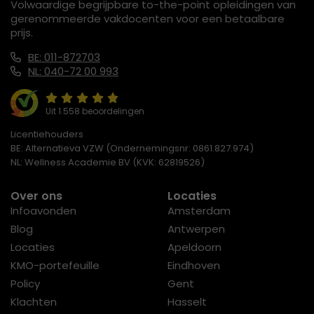
Volwaardige begrijpbare to-the-point opleidingen van
gerenommeerde vakdocenten voor een betaalbare
prijs.
BE: 011-872703
NL: 040-72 00 993
Uit 1.558 beoordelingen
Licentiehouders
BE: Alternatieva VZW (Ondernemingsnr: 0861.827.974)
NL: Wellness Academie BV (KVK: 62819526)
Over ons
Locaties
Infoavonden
Amsterdam
Blog
Antwerpen
Locaties
Apeldoorn
KMO-portefeuille
Eindhoven
Policy
Gent
Klachten
Hasselt