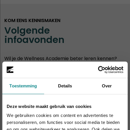
KOM EENS KENNISMAKEN
Volgende
infoavonden
Wil je de Wellness Academie beter leren kennen?
Dan ben je van harte welkom op onze infoavonden
of opendagen.
Toestemming
Details
Over
30
Hasselt
aug
11:00 - 14:00
Deze website maakt gebruik van cookies
2
Rotterdam
We gebruiken cookies om content en advertenties te
sep
19:00 - 21:00
personaliseren, om functies voor social media te bieden
en om ons websiteverkeer te analyseren. Ook delen we