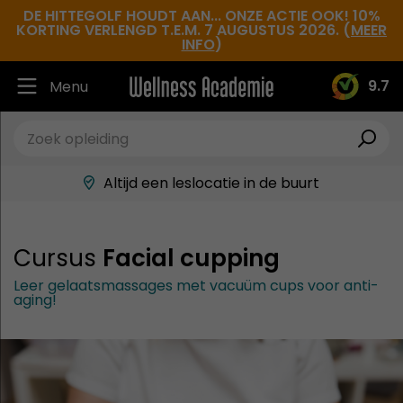
DE HITTEGOLF HOUDT AAN... ONZE ACTIE OOK! 10%
KORTING VERLENGD T.E.M. 7 AUGUSTUS 2026. (
MEER
INFO
)
9.7
Menu
Ruim 30.000 tevreden studenten
Beste docenten in de branche
Altijd een leslocatie in de buurt
Hoge tevredenheidsscore
Cursus
Facial cupping
Leer gelaatsmassages met vacuüm cups voor anti-
aging!