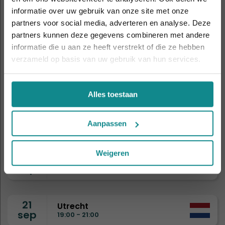
informatie over uw gebruik van onze site met onze
De hittegolf houdt aan... onze actie ook! 10%
5
Amsterdam
partners voor social media, adverteren en analyse. Deze
korting verlengd t.e.m. 7 augustus 2026.
sep
11:00 - 14:00
partners kunnen deze gegevens combineren met andere
Sluiten
informatie die u aan ze heeft verstrekt of die ze hebben
verzameld op basis van uw gebruik van hun services.
8
Drongen
sep
19:00 - 21:00
Alles toestaan
9
Eindhoven
sep
19:00 - 21:00
Aanpassen
Weigeren
15
Nijmegen
sep
19:00 - 21:00
21
Utrecht
sep
19:00 - 21:00