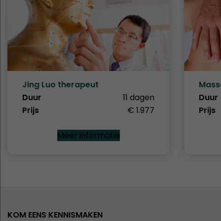
Jing Luo therapeut
Mass
Duur
11 dagen
Duur
Prijs
€ 1.977
Prijs
Meer informatie
KOM EENS KENNISMAKEN