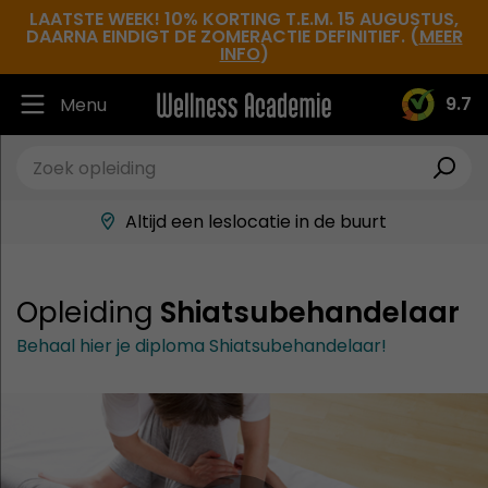
LAATSTE WEEK! 10% KORTING T.E.M. 15 AUGUSTUS,
DAARNA EINDIGT DE ZOMERACTIE DEFINITIEF. (
MEER
INFO
)
9.7
Menu
Ruim 30.000 tevreden studenten
Beste docenten in de branche
Altijd een leslocatie in de buurt
Hoge tevredenheidsscore
Opleiding
Shiatsubehandelaar
Behaal hier je diploma Shiatsubehandelaar!