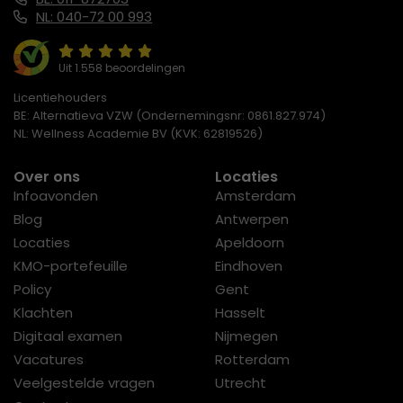
NL: 040-72 00 993
Uit 1.558 beoordelingen
Licentiehouders
BE: Alternatieva VZW (Ondernemingsnr: 0861.827.974)
NL: Wellness Academie BV (KVK: 62819526)
Over ons
Locaties
Infoavonden
Amsterdam
Blog
Antwerpen
Locaties
Apeldoorn
KMO-portefeuille
Eindhoven
Policy
Gent
Klachten
Hasselt
Digitaal examen
Nijmegen
Vacatures
Rotterdam
Veelgestelde vragen
Utrecht