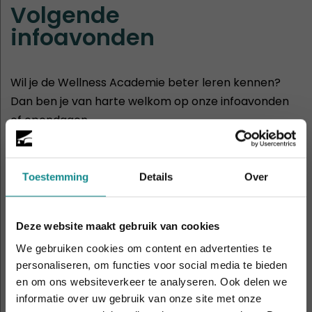
Volgende
infoavonden
Wil je de Wellness Academie beter leren kennen?
Dan ben je van harte welkom op onze infoavonden
of opendagen.
30
Hasselt
aug
11:00 - 14:00
Toestemming
Details
Over
2
Rotterdam
Deze website maakt gebruik van cookies
sep
19:00 - 21:00
We gebruiken cookies om content en advertenties te
personaliseren, om functies voor social media te bieden
5
Amsterdam
en om ons websiteverkeer te analyseren. Ook delen we
sep
11:00 - 14:00
informatie over uw gebruik van onze site met onze
Laatste week! 10% korting t.e.m. 15 augustus,