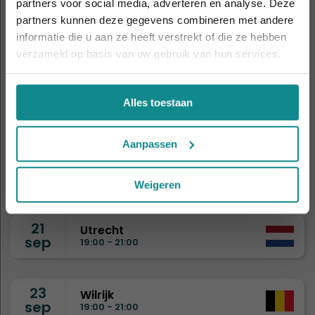
partners voor social media, adverteren en analyse. Deze
daarna eindigt de zomeractie definitief.
partners kunnen deze gegevens combineren met andere
Sluiten
8
Drongen
informatie die u aan ze heeft verstrekt of die ze hebben
sep
19:00 - 21:00
verzameld op basis van uw gebruik van hun services.
9
Eindhoven
Alles toestaan
sep
19:00 - 21:00
Aanpassen
15
Nijmegen
sep
19:00 - 21:00
Weigeren
21
Utrecht
sep
19:00 - 21:00
23
Wilrijk
sep
19:00 - 21:00