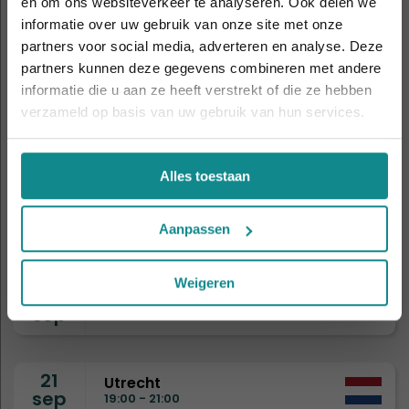
en om ons websiteverkeer te analyseren. Ook delen we
informatie over uw gebruik van onze site met onze
De hittegolf houdt aan... onze actie ook! 10%
5
Amsterdam
partners voor social media, adverteren en analyse. Deze
korting verlengd t.e.m. 7 augustus 2026.
sep
11:00 - 14:00
partners kunnen deze gegevens combineren met andere
Sluiten
informatie die u aan ze heeft verstrekt of die ze hebben
verzameld op basis van uw gebruik van hun services.
8
Drongen
sep
19:00 - 21:00
Alles toestaan
9
Eindhoven
sep
Aanpassen
19:00 - 21:00
Weigeren
15
Nijmegen
sep
19:00 - 21:00
21
Utrecht
sep
19:00 - 21:00