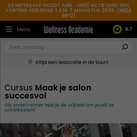
DE HITTEGOLF HOUDT AAN... ONZE ACTIE OOK! 10%
KORTING VERLENGD T.E.M. 7 AUGUSTUS 2026. (
MEER
INFO
)
9.7
Menu
Ruim 30.000 tevreden studenten
Beste docenten in de branche
Altijd een leslocatie in de buurt
Hoge tevredenheidsscore
Cursus
Maak je salon
succesvol
Als ondernemer heb je de vrijheid om jezelf te
ontwikkelen!