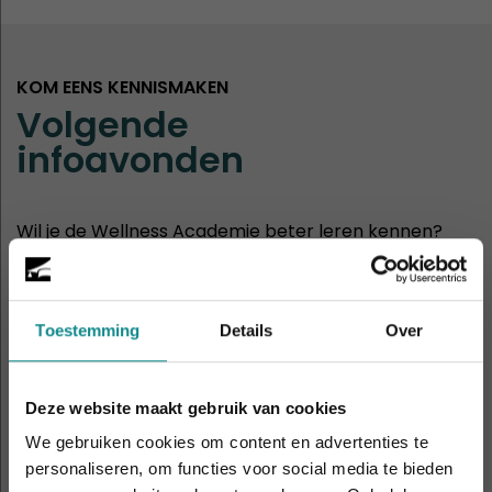
KOM EENS KENNISMAKEN
Volgende
infoavonden
Wil je de Wellness Academie beter leren kennen?
Dan ben je van harte welkom op onze infoavonden
of opendagen.
Toestemming
Details
Over
30
Hasselt
aug
11:00 - 14:00
Deze website maakt gebruik van cookies
2
We gebruiken cookies om content en advertenties te
Rotterdam
sep
19:00 - 21:00
personaliseren, om functies voor social media te bieden