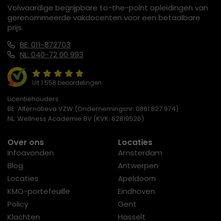
Volwaardige begrijpbare to-the-point opleidingen van
gerenommeerde vakdocenten voor een betaalbare
prijs.
BE: 011-872703
NL: 040-72 00 993
Uit 1.558 beoordelingen
Licentiehouders
BE: Alternatieva VZW (Ondernemingsnr: 0861.827.974)
NL: Wellness Academie BV (KVK: 62819526)
Over ons
Locaties
Infoavonden
Amsterdam
Blog
Antwerpen
Locaties
Apeldoorn
KMO-portefeuille
Eindhoven
Policy
Gent
Klachten
Hasselt