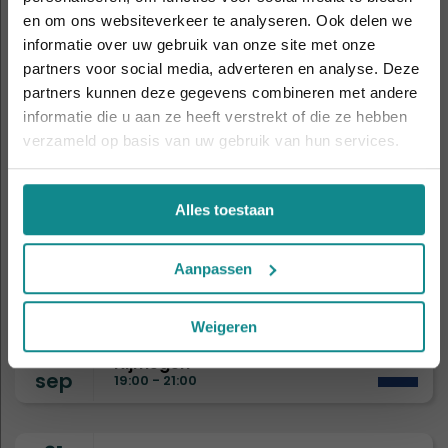
sep
19:00 - 21:00
en om ons websiteverkeer te analyseren. Ook delen we
informatie over uw gebruik van onze site met onze
Laatste week! 10% korting t.e.m. 15 augustus,
partners voor social media, adverteren en analyse. Deze
daarna eindigt de zomeractie definitief.
5
Amsterdam
partners kunnen deze gegevens combineren met andere
sep
Sluiten
11:00 - 14:00
informatie die u aan ze heeft verstrekt of die ze hebben
verzameld op basis van uw gebruik van hun services.
8
Drongen
sep
19:00 - 21:00
Alles toestaan
9
Eindhoven
Aanpassen
sep
19:00 - 21:00
Weigeren
15
Nijmegen
sep
19:00 - 21:00