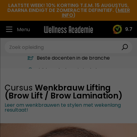
LAATSTE WEEK! 10% KORTING T.E.M. 15 AUGUSTUS,
DAARNA EINDIGT DE ZOMERACTIE DEFINITIEF. (
MEER
INFO
)
9.7
Menu
Ruim 30.000 tevreden studenten
Beste docenten in de branche
Altijd een leslocatie in de buurt
Hoge tevredenheidsscore
Cursus
Wenkbrauw Lifting
(Brow Lift / Brow Lamination)
Leer om wenkbrauwen te stylen met wekenlang
resultaat!