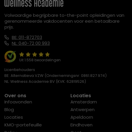
Volwaardige begrijpbare to-the-point opleidingen van
gerenommeerde vakdocenten voor een betaalbare
prijs.
BE: 011-872703
NL: 040-72 00 993
Uit 1.558 beoordelingen
Licentiehouders
BE: Alternatieva VZW (Ondernemingsnr: 0861.827.974)
NL: Wellness Academie BV (KVK: 62819526)
Over ons
Locaties
Infoavonden
Amsterdam
Blog
Antwerpen
Locaties
Apeldoorn
KMO-portefeuille
Eindhoven