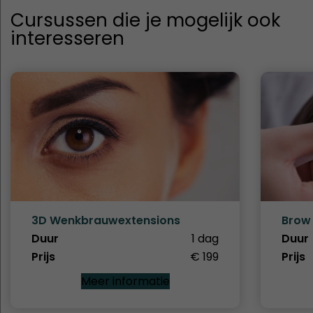
Cursussen die je mogelijk ook
interesseren
3D Wenkbrauwextensions
Brow 
Duur
1 dag
Duur
Prijs
€ 199
Prijs
Meer informatie