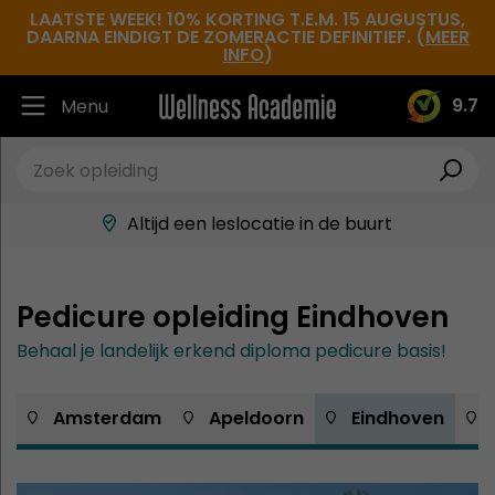
LAATSTE WEEK! 10% KORTING T.E.M. 15 AUGUSTUS,
DAARNA EINDIGT DE ZOMERACTIE DEFINITIEF. (
MEER
INFO
)
9.7
Menu
Ruim 30.000 tevreden studenten
Beste docenten in de branche
Altijd een leslocatie in de buurt
Hoge tevredenheidsscore
Pedicure opleiding Eindhoven
Behaal je landelijk erkend diploma pedicure basis!
 Amsterdam
 Apeldoorn
 Eindhoven