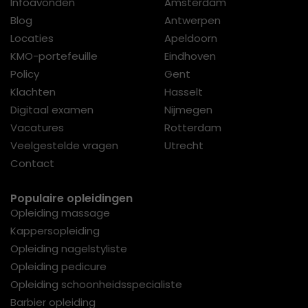
Infoavonden
Amsterdam
Blog
Antwerpen
Locaties
Apeldoorn
KMO-portefeuille
Eindhoven
Policy
Gent
Klachten
Hasselt
Digitaal examen
Nijmegen
Vacatures
Rotterdam
Veelgestelde vragen
Utrecht
Contact
Populaire opleidingen
Opleiding massage
Kappersopleiding
Opleiding nagelstyliste
Opleiding pedicure
Opleiding schoonheidsspecialiste
Barbier opleiding