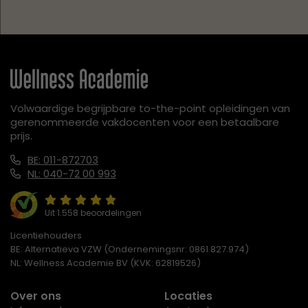
Volwaardige begrijpbare to-the-point opleidingen van
gerenommeerde vakdocenten voor een betaalbare
prijs.
BE: 011-872703
NL: 040-72 00 993
Uit 1.558 beoordelingen
Licentiehouders
BE: Alternatieva VZW (Ondernemingsnr: 0861.827.974)
NL: Wellness Academie BV (KVK: 62819526)
Over ons
Locaties