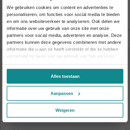
Prijs
€ 1.263
Prijs
We gebruiken cookies om content en advertenties te
personaliseren, om functies voor social media te bieden
Meer informatie
en om ons websiteverkeer te analyseren. Ook delen we
informatie over uw gebruik van onze site met onze
Laatste week! 10% korting t.e.m. 15 augustus,
partners voor social media, adverteren en analyse. Deze
daarna eindigt de zomeractie definitief.
partners kunnen deze gegevens combineren met andere
Sluiten
informatie die u aan ze heeft verstrekt of die ze hebben
verzameld op basis van uw gebruik van hun services.
KOM EENS KENNISMAKEN
Volgende
Alles toestaan
infoavonden
Aanpassen
Wil je de Wellness Academie beter leren kennen?
Dan ben je van harte welkom op onze infoavonden
Weigeren
of opendagen.