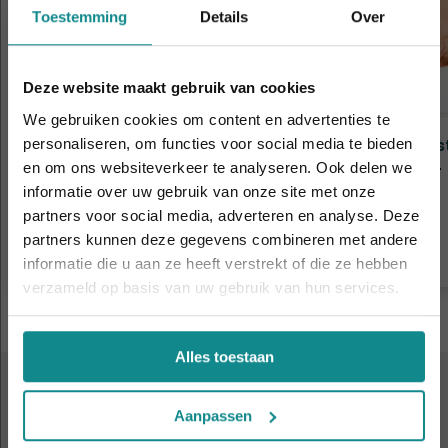
Toestemming
Details
Over
Deze website maakt gebruik van cookies
We gebruiken cookies om content en advertenties te
Anatomie, pathologie &
Hot 
personaliseren, om functies voor social media te bieden
fysiologie
en om ons websiteverkeer te analyseren. Ook delen we
Duur
Duur
2 dagen
informatie over uw gebruik van onze site met onze
Prijs
Laatste week! 10% korting t.e.m. 15 augustus,
Prijs
v.a. € 299
partners voor social media, adverteren en analyse. Deze
daarna eindigt de zomeractie definitief.
partners kunnen deze gegevens combineren met andere
Meer informatie
Sluiten
informatie die u aan ze heeft verstrekt of die ze hebben
verzameld op basis van uw gebruik van hun services.
Alles toestaan
KOM EENS KENNISMAKEN
Aanpassen
Volgende