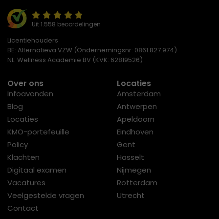
Uit 1.558 beoordelingen
Licentiehouders
BE: Alternatieva VZW (Ondernemingsnr: 0861.827.974)
NL: Wellness Academie BV (KVK: 62819526)
Over ons
Locaties
Infoavonden
Amsterdam
Blog
Antwerpen
Locaties
Apeldoorn
KMO-portefeuille
Eindhoven
Policy
Gent
Klachten
Hasselt
Digitaal examen
Nijmegen
Vacatures
Rotterdam
Veelgestelde vragen
Utrecht
Contact