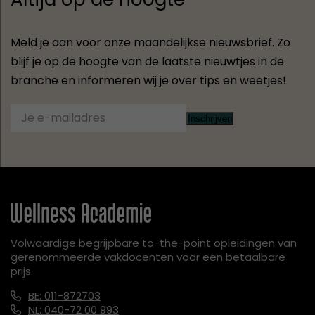
Meld je aan voor onze maandelijkse nieuwsbrief. Zo
blijf je op de hoogte van de laatste nieuwtjes in de
branche en informeren wij je over tips en weetjes!
Inschrijven
Volwaardige begrijpbare to-the-point opleidingen van
gerenommeerde vakdocenten voor een betaalbare
prijs.
BE: 011-872703
NL: 040-72 00 993