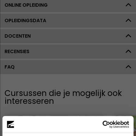
ONLINE OPLEIDING
OPLEIDINGSDATA
DOCENTEN
RECENSIES
FAQ
Cursussen die je mogelijk ook
interesseren