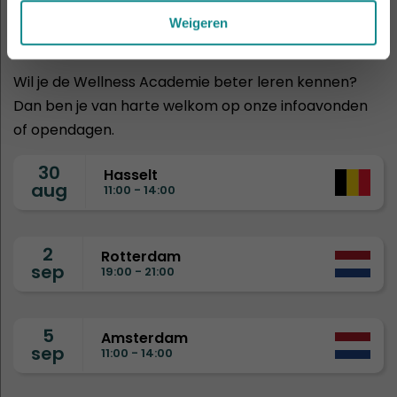
infoavonden
Weigeren
Wil je de Wellness Academie beter leren kennen?
Dan ben je van harte welkom op onze infoavonden
of opendagen.
30
Hasselt
aug
11:00 - 14:00
2
Rotterdam
sep
19:00 - 21:00
5
Amsterdam
sep
11:00 - 14:00