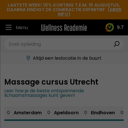
LAATSTE WEEK! 10% KORTING T.E.M. 15 AUGUSTUS,
DAARNA EINDIGT DE ZOMERACTIE DEFINITIEF. (
MEER
INFO
)
9.7
Menu
Ruim 30.000 tevreden studenten
Beste docenten in de branche
Altijd een leslocatie in de buurt
Hoge tevredenheidsscore
Massage cursus Utrecht
Leer hoe je de beste ontspannende
lichaamsmassages kunt geven!
 Amsterdam
 Apeldoorn
 Eindhoven