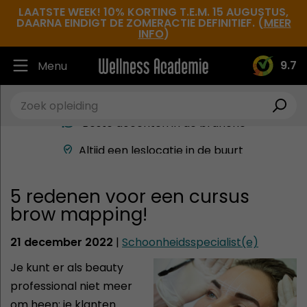
LAATSTE WEEK! 10% KORTING T.E.M. 15 AUGUSTUS,
DAARNA EINDIGT DE ZOMERACTIE DEFINITIEF. (
MEER
INFO
)
9.7
Menu
Ruim 30.000 tevreden studenten
Beste docenten in de branche
Altijd een leslocatie in de buurt
Hoge tevredenheidsscore
5 redenen voor een cursus
brow mapping!
21 december 2022
|
Schoonheidsspecialist(e)
Je kunt er als beauty
professional niet meer
om heen; je klanten