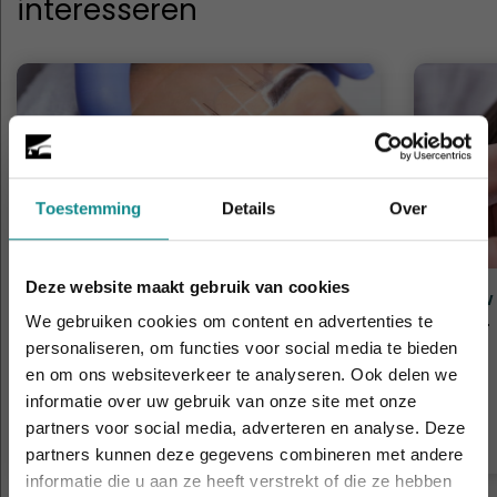
interesseren
Toestemming
Details
Over
Deze website maakt gebruik van cookies
Brow Expert
Brow 
We gebruiken cookies om content en advertenties te
Duur
3 dagen
Duur
personaliseren, om functies voor social media te bieden
Prijs
€ 656
Prijs
en om ons websiteverkeer te analyseren. Ook delen we
informatie over uw gebruik van onze site met onze
Laatste week! 10% korting t.e.m. 15 augustus,
Meer informatie
partners voor social media, adverteren en analyse. Deze
daarna eindigt de zomeractie definitief.
partners kunnen deze gegevens combineren met andere
Sluiten
informatie die u aan ze heeft verstrekt of die ze hebben