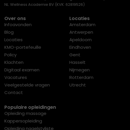
NL: Wellness Academie BV (KVK: 62819526)
Over ons
Locaties
Infoavonden
Amsterdam
Blog
Antwerpen
Locaties
Apeldoorn
KMO-portefeuille
Eindhoven
Policy
Gent
Klachten
Hasselt
Digitaal examen
Nijmegen
Vacatures
Rotterdam
Veelgestelde vragen
Utrecht
Contact
Populaire opleidingen
Opleiding massage
Kappersopleiding
Opleiding nagelstyliste