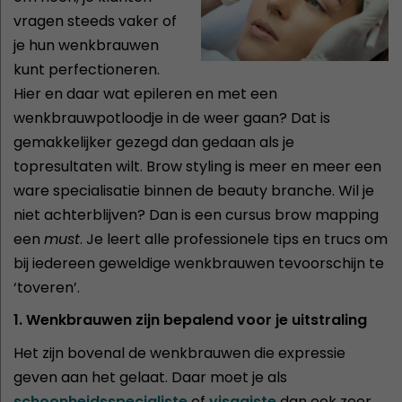
vragen steeds vaker of
je hun wenkbrauwen
kunt perfectioneren.
Hier en daar wat epileren en met een
wenkbrauwpotloodje in de weer gaan? Dat is
gemakkelijker gezegd dan gedaan als je
topresultaten wilt. Brow styling is meer en meer een
ware specialisatie binnen de beauty branche. Wil je
niet achterblijven? Dan is een cursus brow mapping
een
must
. Je leert alle professionele tips en trucs om
bij iedereen geweldige wenkbrauwen tevoorschijn te
‘toveren’.
1. Wenkbrauwen zijn bepalend voor je uitstraling
Het zijn bovenal de wenkbrauwen die expressie
geven aan het gelaat. Daar moet je als
schoonheidsspecialiste
of
visagiste
dan ook zeer