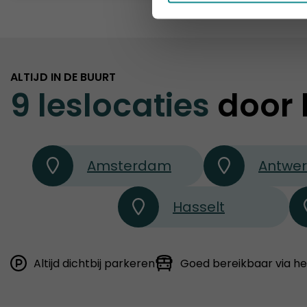
ALTIJD IN DE BUURT
9 leslocaties
door 
Amsterdam
Antwe
Hasselt
Altijd dichtbij parkeren
Goed bereikbaar via h