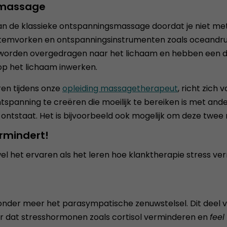
gsmassage
 van de klassieke ontspanningsmassage doordat je niet 
 stemvorken en ontspanningsinstrumenten zoals oceandrum
gen worden overgedragen naar het lichaam en hebben een 
 op het lichaam inwerken.
ren tijdens onze
opleiding massagetherapeut
, richt zich
spanning te creëren die moeilijk te bereiken is met ander
st ontstaat. Het is bijvoorbeeld ook mogelijk om deze t
ermindert!
l het ervaren als het leren hoe klanktherapie stress verm
 onder meer het parasympatische zenuwstelsel. Dit deel v
r dat stresshormonen zoals cortisol verminderen en
feel