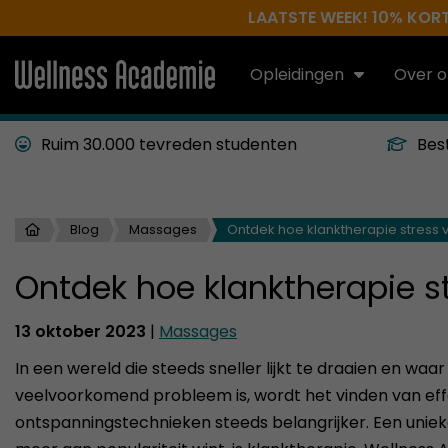
LAATSTE WEEK! 10% KORTI
Opleidingen
Over o
Ruim 30.000 tevreden studenten
Bes
Blog
Massages
Ontdek hoe klanktherapie stress 
Ontdek hoe klanktherapie s
13 oktober 2023
|
Massages
In een wereld die steeds sneller lijkt te draaien en waar
veelvoorkomend probleem is, wordt het vinden van eff
ontspanningstechnieken steeds belangrijker. Een uniek