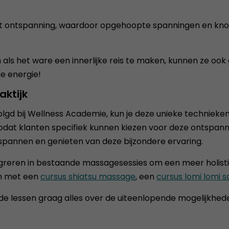
an tot ontspanning, waardoor opgehoopte spanningen en k
 als het ware een innerlijke reis te maken, kunnen ze o
e energie!
ktijk
lgd bij Wellness Academie, kun je deze unieke technieken 
zodat klanten specifiek kunnen kiezen voor deze ontspanne
spannen en genieten van deze bijzondere ervaring.
egreren in bestaande massagesessies om een meer holisti
en met een
cursus shiatsu massage
, een
cursus lomi lomi
s de lessen graag alles over de uiteenlopende mogelijkh