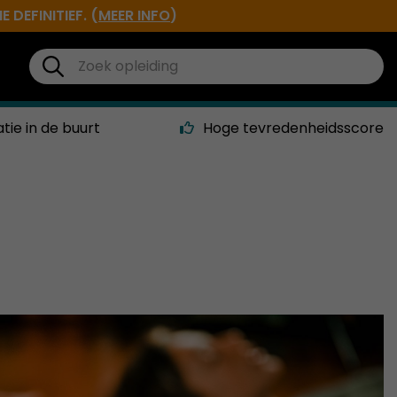
DEFINITIEF. (
MEER INFO
)
atie in de buurt
Hoge tevredenheidsscore