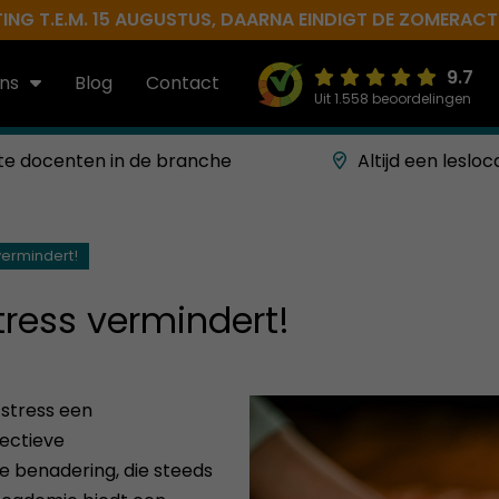
NG T.E.M. 15 AUGUSTUS, DAARNA EINDIGT DE ZOMERACTIE 
9.7
ns
Blog
Contact
Uit 1.558 beoordelingen
te docenten in de branche
Altijd een lesloc
vermindert!
tress vermindert!
 stress een
ectieve
e benadering, die steeds