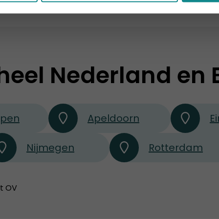
heel Nederland en 
rpen
Apeldoorn
E
Nijmegen
Rotterdam
et OV