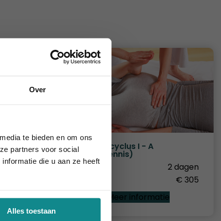
Over
ie definitief.
 media te bieden en om ons
Masseur
Shiatsu cyclus I - A
ze partners voor social
(basiskennis)
4 dagen
nformatie die u aan ze heeft
Duur
2 dagen
€ 638
Prijs
€ 305
e
Meer informatie
Alles toestaan