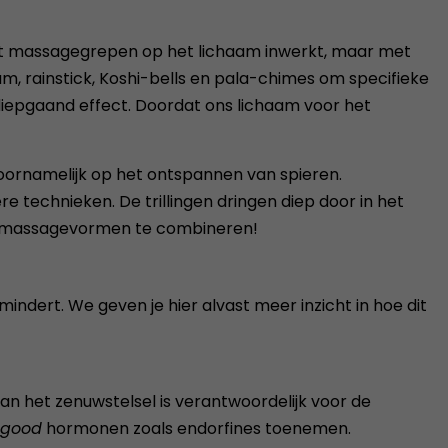
met massagegrepen op het lichaam inwerkt, maar met
, rainstick, Koshi-bells en pala-chimes om specifieke
diepgaand effect. Doordat ons lichaam voor het
 voornamelijk op het ontspannen van spieren.
e technieken. De trillingen dringen diep door in het
wee massagevormen te combineren!
indert. We geven je hier alvast meer inzicht in hoe dit
an het zenuwstelsel is verantwoordelijk voor de
 good
hormonen zoals endorfines toenemen.