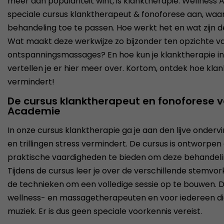
meer aan populariteit wint, is klanktherapie. Wellness
speciale cursus klanktherapeut & fonoforese aan, waari
behandeling toe te passen. Hoe werkt het en wat zijn
Wat maakt deze werkwijze zo bijzonder ten opzichte v
ontspanningsmassages? En hoe kun je klanktherapie int
vertellen je er hier meer over. Kortom, ontdek hoe kla
vermindert!
De cursus klanktherapeut en fonoforese 
Academie
In onze cursus klanktherapie ga je aan den lijve onder
en trillingen stress vermindert. De cursus is ontworpen
praktische vaardigheden te bieden om deze behandelin
Tijdens de cursus leer je over de verschillende stemvo
de technieken om een volledige sessie op te bouwen. D
wellness- en massagetherapeuten en voor iedereen die 
muziek. Er is dus geen speciale voorkennis vereist.