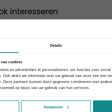
ok interesseren
Details
 van cookies
 10% korting t.e.m. 15 augustus, daarna eindigt de zomeract
ent en advertenties te personaliseren, om functies voor social
Sluiten
mi samudra massage
Massagetherapeut / 
. Ook delen we informatie over uw gebruik van onze site met on
2 dagen
Duur
e. Deze partners kunnen deze gegevens combineren met andere i
v.a. € 249
Prijs
erzameld op basis van uw gebruik van hun services.
Meer informatie
Meer informati
Aanpassen