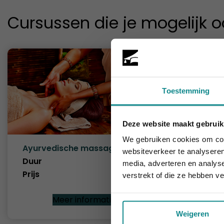
Cursussen die je mogelijk o
Toestemming
Deze website maakt gebruik
Laatste week!
We gebruiken cookies om cont
Ayurvedische massage
Lomi lo
websiteverkeer te analyseren
Duur
2 dagen
Duur
media, adverteren en analys
Prijs
€ 345
Prijs
verstrekt of die ze hebben v
Meer informatie
Weigeren