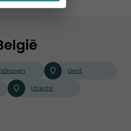
België
indhoven
Gent
Utrecht