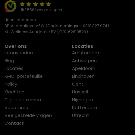
Uit 1.558 beoordelingen
Licentiehouders
BE: Alternatieva VZW (Ondernemingsnr: 0861.827.974)
NL: Wellness Academie BV (KVK: 62819526)
Over ons
Locaties
Infoavonden
Amsterdam
Blog
Antwerpen
Locaties
Apeldoorn
KMO-portefeuille
Eindhoven
Policy
Gent
Klachten
Hasselt
Digitaal examen
Nijmegen
Vacatures
Rotterdam
Veelgestelde vragen
Utrecht
Contact