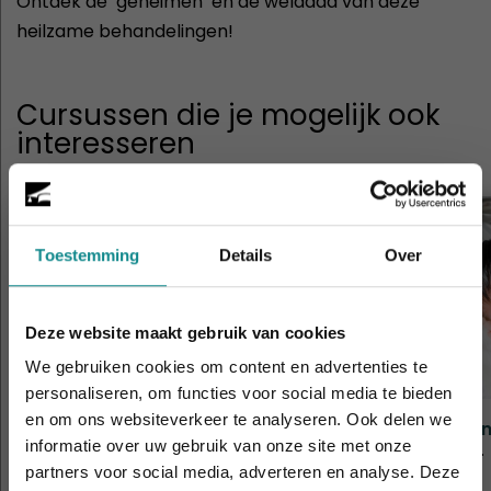
Ontdek de ‘geheimen’ en de weldaad van deze
heilzame behandelingen!
Cursussen die je mogelijk ook
interesseren
Toestemming
Details
Over
Deze website maakt gebruik van cookies
We gebruiken cookies om content en advertenties te
personaliseren, om functies voor social media te bieden
en om ons websiteverkeer te analyseren. Ook delen we
Aromatherapie
Salo
informatie over uw gebruik van onze site met onze
De hittegolf houdt aan... onze actie ook! 10%
Duur
2 dagen
Duur
partners voor social media, adverteren en analyse. Deze
korting verlengd t.e.m. 7 augustus 2026.
Prijs
€ 319
Prijs