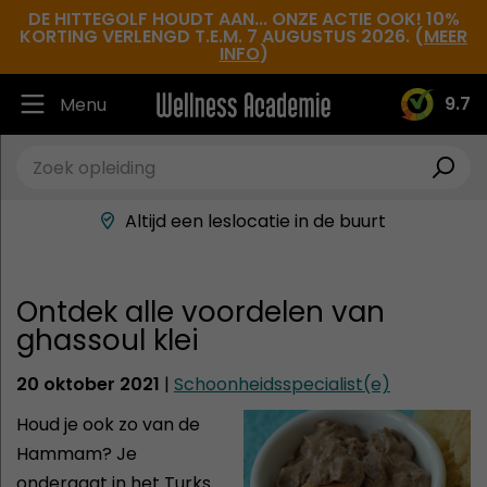
DE HITTEGOLF HOUDT AAN... ONZE ACTIE OOK! 10%
KORTING VERLENGD T.E.M. 7 AUGUSTUS 2026. (
MEER
INFO
)
9.7
Menu
Ruim 30.000 tevreden studenten
Beste docenten in de branche
Altijd een leslocatie in de buurt
Hoge tevredenheidsscore
Ontdek alle voordelen van
ghassoul klei
20 oktober 2021
|
Schoonheidsspecialist(e)
Houd je ook zo van de
Hammam? Je
ondergaat in het Turks