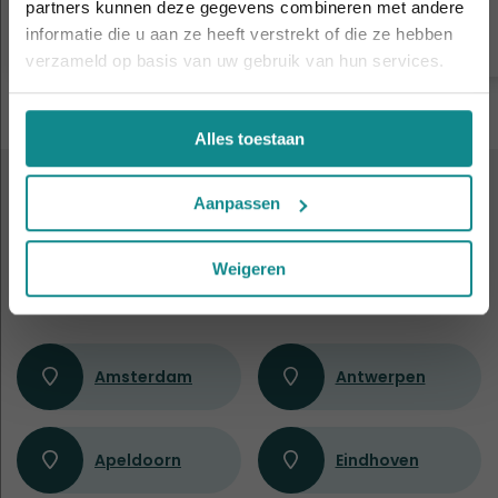
partners kunnen deze gegevens combineren met andere
Sluiten
Meer informatie
informatie die u aan ze heeft verstrekt of die ze hebben
verzameld op basis van uw gebruik van hun services.
Alles toestaan
Aanpassen
ALTIJD IN DE BUURT
9 leslocaties
door heel
Weigeren
Nederland en België
Amsterdam
Antwerpen
Apeldoorn
Eindhoven