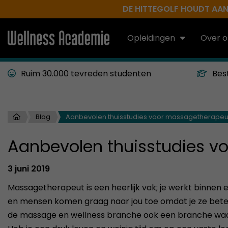
DE HITTEGOLF HOUDT AAN.
Opleidingen
Over o
Ruim 30.000 tevreden studenten
Bes
Blog
Aanbevolen thuisstudies voor massagetherapeu
Aanbevolen thuisstudies 
3 juni 2019
Massagetherapeut is een heerlijk vak; je werkt binne
en mensen komen graag naar jou toe omdat je ze beter
de massage en wellness branche ook een branche waar al