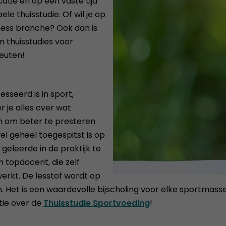
atie en op een vaste tijd
le thuisstudie. Of wil je op
ess branche? Ook dan is
n thuisstudies voor
euten!
sseerd is in sport,
 je alles over wat
n om beter te presteren.
el geheel toegespitst is op
geleerde in de praktijk te
n topdocent, die zelf
erkt. De lesstof wordt op
Het is een waardevolle bijscholing voor elke sportmasseu
tie over de
Thuisstudie Sportvoeding
!