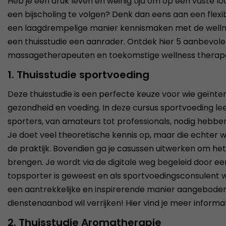
Heb je een druk leven en weinig tijd om op een vaste loc
een bijscholing te volgen? Denk dan eens aan een flexibe
een laagdrempelige manier kennismaken met de welln
een thuisstudie een aanrader. Ontdek hier 5 aanbevole
massagetherapeuten en toekomstige wellness therap
1. Thuisstudie sportvoeding
Deze thuisstudie is een perfecte keuze voor wie geïntere
gezondheid en voeding. In deze cursus sportvoeding leer
sporters, van amateurs tot professionals, nodig hebbe
Je doet veel theoretische kennis op, maar die echter w
de praktijk. Bovendien ga je casussen uitwerken om het 
brengen. Je wordt via de digitale weg begeleid door ee
topsporter is geweest en als sportvoedingsconsulent w
een aantrekkelijke en inspirerende manier aangeboden. 
dienstenaanbod wil verrijken! Hier vind je meer informa
2. Thuisstudie Aromatherapie