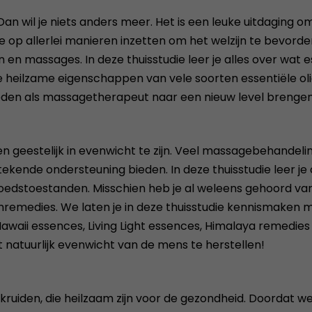
 Dan wil je niets anders meer. Het is een leuke uitdagin
op allerlei manieren inzetten om het welzijn te bevordere
n massages. In deze thuisstudie leer je alles over wat ess
e heilzame eigenschappen van vele soorten essentiële ol
den als massagetherapeut naar een nieuw level brengen, s
n geestelijk in evenwicht te zijn. Veel massagebehandeli
uitstekende ondersteuning bieden. In deze thuisstudie le
edstoestanden. Misschien heb je al weleens gehoord va
emremedies. We laten je in deze thuisstudie kennismaken
awaii essences, Living Light essences, Himalaya remedies
natuurlijk evenwicht van de mens te herstellen!
ruiden, die heilzaam zijn voor de gezondheid. Doordat we 