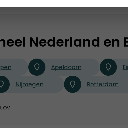
heel Nederland en 
rpen
Apeldoorn
E
Nijmegen
Rotterdam
et OV