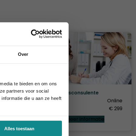
Over
augustus 2026.
 media te bieden en om ons
ze partners voor social
Voedingsconsulente
nformatie die u aan ze heeft
Online
Duur
Online
€ 315
Prijs
€ 299
e
Meer informatie
Alles toestaan