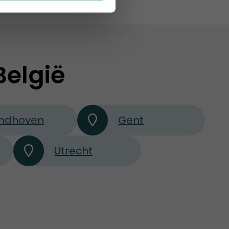
België
indhoven
Gent
Utrecht