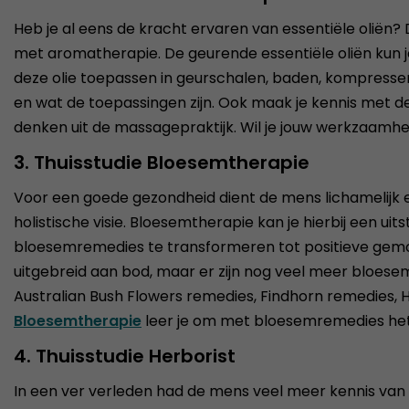
Heb je al eens de kracht ervaren van essentiële oliën?
met aromatherapie. De geurende essentiële oliën kun je 
deze olie toepassen in geurschalen, baden, kompressen e
en wat de toepassingen zijn. Ook maak je kennis met d
denken uit de massagepraktijk. Wil je jouw werkzaamhe
3. Thuisstudie Bloesemtherapie
Voor een goede gezondheid dient de mens lichamelijk e
holistische visie. Bloesemtherapie kan je hierbij een 
bloesemremedies te transformeren tot positieve gemo
uitgebreid aan bod, maar er zijn nog veel meer bloes
Australian Bush Flowers remedies, Findhorn remedies, H
Bloesemtherapie
leer je om met bloesemremedies het 
4. Thuisstudie Herborist
In een ver verleden had de mens veel meer kennis van k