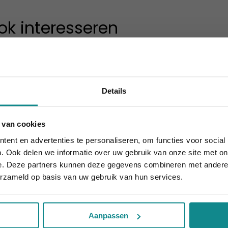
ok interesseren
Details
 van cookies
houdt aan... onze actie ook! 10% korting verlengd t.e.m. 7 
ent en advertenties te personaliseren, om functies voor social
Sluiten
. Ook delen we informatie over uw gebruik van onze site met on
st
Sportvoeding
e. Deze partners kunnen deze gegevens combineren met andere i
Online
Duur
erzameld op basis van uw gebruik van hun services.
€ 279
Prijs
Meer informatie
Meer informati
Aanpassen