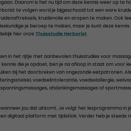
egaan. Daarom is het nu tijd om deze kennis weer op te h
orist te volgen word je bijgeschoold tot een ware kruide
ruidenaftreksels, kruidenolie en siropen te maken. Ook lee
deskundige je beroep te maken, maar je kunt deze kennis
ekijk hier onze
Thuisstudie Herborist
.
en in het rijtje met aanbevolen thuisstudies voor massag
 kennis die je opdoet, ben je na afloop in staat om voor i
ruiken bij het doorbreken van ongezonde eetpatronen. Als
rteringsstelsel, voedselintolerantie, voedselallergie, we
anningsmassages, afslankingsmassages of sportmassages.
 wanneer jou dat uitkomt. Je volgt het lesprogramma in je
n digitaal platform met tijdsklok. Verder heb je steeds