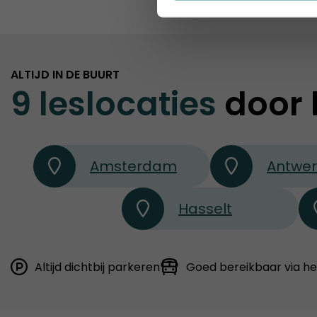
ALTIJD IN DE BUURT
9 leslocaties
door 
Amsterdam
Antwe
Hasselt
Altijd dichtbij parkeren
Goed bereikbaar via h