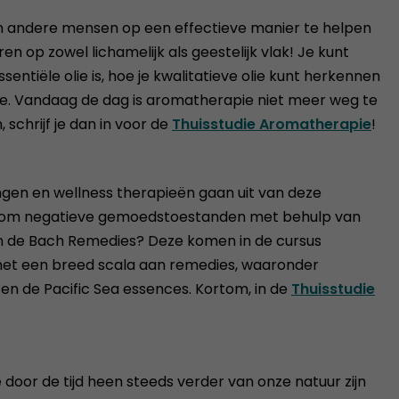
g om andere mensen op een effectieve manier te helpen
n op zowel lichamelijk als geestelijk vlak! Je kunt
entiële olie is, hoe je kwalitatieve olie kunt herkennen
ie. Vandaag de dag is aromatherapie niet meer weg te
chrijf je dan in voor de
Thuisstudie Aromatherapie
!
ngen en wellness therapieën gaan uit van deze
er je om negatieve gemoedstoestanden met behulp van
n de Bach Remedies? Deze komen in de cursus
 met een breed scala aan remedies, waaronder
 en de Pacific Sea essences. Kortom, in de
Thuisstudie
door de tijd heen steeds verder van onze natuur zijn