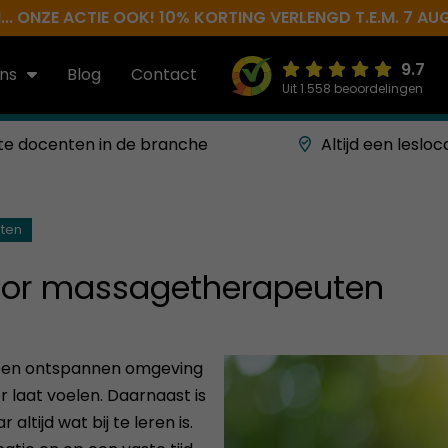
.. ONZE ACTIE OOK! 10% KORTING VERLENGD T.E.M. 7 AU
9.7
ns
Blog
Contact
Uit 1.558 beoordelingen
te docenten in de branche
Altijd een lesloc
ten
voor massagetherapeuten
n een ontspannen omgeving
 laat voelen. Daarnaast is
tijd wat bij te leren is.