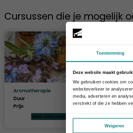
Cursussen die je mogelijk o
Toestemming
Deze website maakt gebruik
De hittegolf 
We gebruiken cookies om cont
websiteverkeer te analyseren
Aromatherapie
Herbori
media, adverteren en analys
Duur
2 dagen
Duur
verstrekt of die ze hebben v
Prijs
€ 319
Prijs
Meer informatie
Weigeren