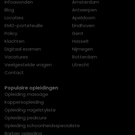
Infoavonden
Amsterdam
Blog
Antwerpen
Locaties
Apeldoorn
KMO-portefeuille
Eindhoven
Policy
Gent
Klachten
Hasselt
Digitaal examen
Nijmegen
Vacatures
Rotterdam
Veelgestelde vragen
Utrecht
Contact
Populaire opleidingen
Opleiding massage
Kappersopleiding
Opleiding nagelstyliste
Opleiding pedicure
Opleiding schoonheidsspecialiste
Barbier opleiding