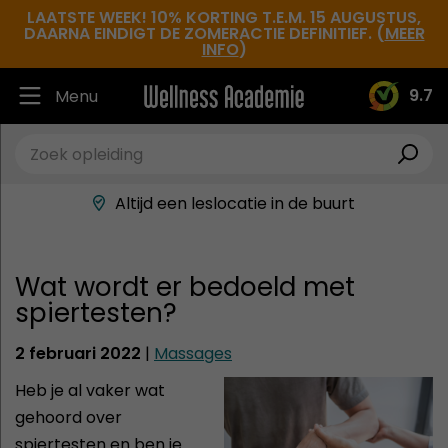
LAATSTE WEEK! 10% KORTING T.E.M. 15 AUGUSTUS,
DAARNA EINDIGT DE ZOMERACTIE DEFINITIEF. (
MEER
INFO
)
9.7
Menu
Ruim 30.000 tevreden studenten
Beste docenten in de branche
Altijd een leslocatie in de buurt
Hoge tevredenheidsscore
Wat wordt er bedoeld met
spiertesten?
2 februari 2022
|
Massages
Heb je al vaker wat
gehoord over
spiertesten en ben je