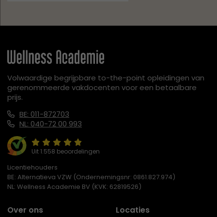
Volwaardige begrijpbare to-the-point opleidingen van
gerenommeerde vakdocenten voor een betaalbare
prijs.
BE: 011-872703
NL: 040-72 00 993
Uit 1.558 beoordelingen
Licentiehouders
BE: Alternatieva VZW (Ondernemingsnr: 0861.827.974)
NL: Wellness Academie BV (KVK: 62819526)
Over ons
Locaties