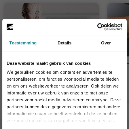
Toestemming
Details
Over
Deze website maakt gebruik van cookies
Meridianen- en elementenleer
Spier
Duur
2 dagen
Duur
We gebruiken cookies om content en advertenties te
Prijs
€ 335
Prijs
personaliseren, om functies voor social media te bieden
en om ons websiteverkeer te analyseren. Ook delen we
Meer informatie
informatie over uw gebruik van onze site met onze
Laatste week! 10% korting t.e.m. 15 augustus,
partners voor social media, adverteren en analyse. Deze
daarna eindigt de zomeractie definitief.
partners kunnen deze gegevens combineren met andere
Sluiten
informatie die u aan ze heeft verstrekt of die ze hebben
verzameld op basis van uw gebruik van hun services.