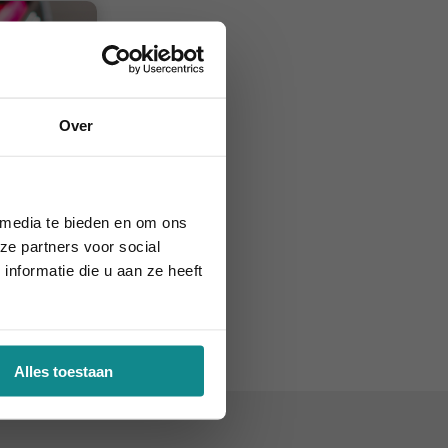
Over
augustus 2026.
 media te bieden en om ons
2 dagen
ze partners voor social
€ 315
nformatie die u aan ze heeft
e
Alles toestaan