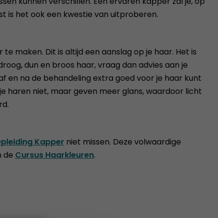
ssen kunnen verschillen. Een ervaren kapper zal je, op
t is het ook een kwestie van uitproberen.
e maken. Dit is altijd een aanslag op je haar. Het is
 droog, dun en broos haar, vraag dan advies aan je
raf en na de behandeling extra goed voor je haar kunt
je haren niet, maar geven meer glans, waardoor licht
rd.
Opleiding Kapper
niet missen. Deze volwaardige
n de
Cursus Haarkleuren
.