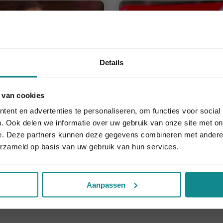
Details
 van cookies
ing (basis)
Kleurconsulente
houdt aan... onze actie ook! 10% korting verlengd t.e.m. 7 
ent en advertenties te personaliseren, om functies voor social
2 dagen
Duur
Sluiten
. Ook delen we informatie over uw gebruik van onze site met on
€ 311
Prijs
e. Deze partners kunnen deze gegevens combineren met andere i
Meer informatie
Meer informati
erzameld op basis van uw gebruik van hun services.
Aanpassen