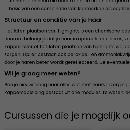
Je hebt een neutrale ondertoon. Je huid heeft geen o
basis van een combinatie van kenmerken als oogkleur
Structuur en conditie van je haar
Het laten plaatsen van highlights is een chemische bewer
daarom belangrijk dat je haar in optimale conditie is, 
kapper over of het laten plaatsen van highlights wel ee
zorgen. Tip: er bestaan ook peroxide- en ammoniakvrij
door je haren beter wordt gereflecteerd. De eventuele 
Wil je graag meer weten?
Ben je nieuwsgierig naar alles wat met haarverzorging
kappersopleiding bestaat uit drie modules, te weten: d
Cursussen die je mogelijk o