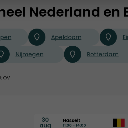
heel Nederland en 
rpen
Apeldoorn
E
Nijmegen
Rotterdam
et OV
30
Hasselt
aug
11:00 - 14:00