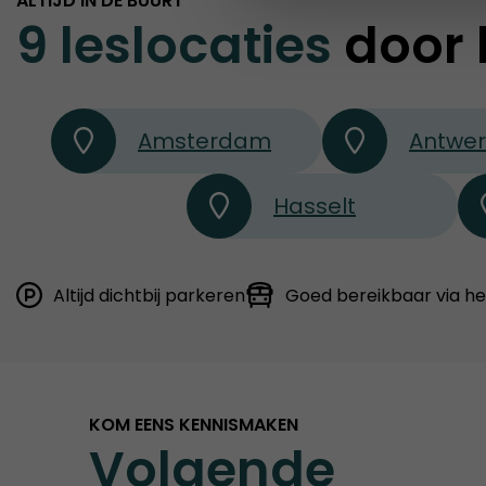
ALTIJD IN DE BUURT
9 leslocaties
door 
Amsterdam
Antwe
Hasselt
Altijd dichtbij parkeren
Goed bereikbaar via h
KOM EENS KENNISMAKEN
Volgende