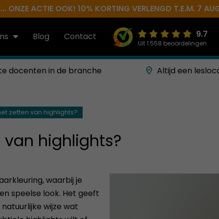
.. ONZE ACTIE OOK! 10% KORTING VERLENGD T.E.M. 7 AU
9.7
ns
Blog
Contact
Uit 1.558 beoordelingen
te docenten in de branche
Altijd een lesloc
et zetten van highlights?
n van highlights?
aarkleuring, waarbij je
een speelse look. Het geeft
natuurlijke wijze wat