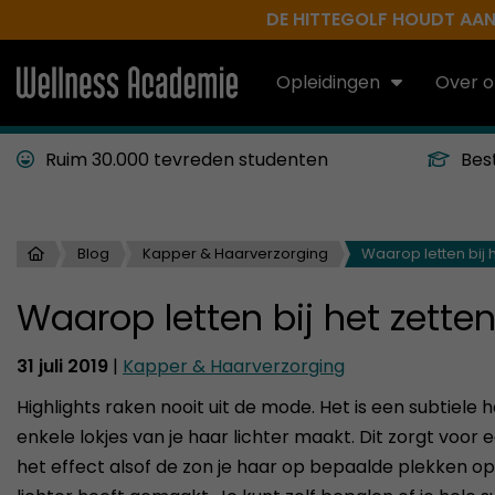
DE HITTEGOLF HOUDT AAN.
Opleidingen
Over o
Ruim 30.000 tevreden studenten
Bes
Blog
Kapper & Haarverzorging
Waarop letten bij h
Waarop letten bij het zette
31 juli 2019
|
Kapper & Haarverzorging
Highlights raken nooit uit de mode. Het is een subtiele h
enkele lokjes van je haar lichter maakt. Dit zorgt voor 
het effect alsof de zon je haar op bepaalde plekken op 