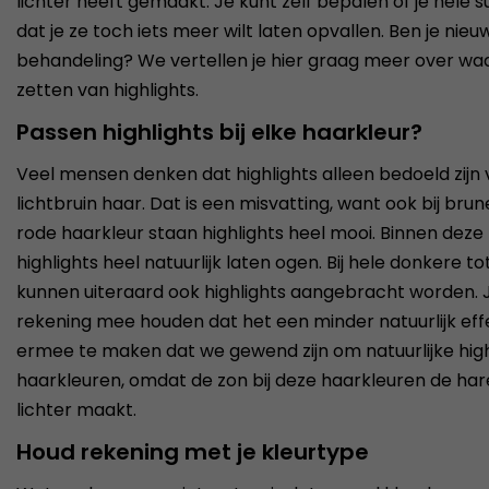
lichter heeft gemaakt. Je kunt zelf bepalen of je hele sub
dat je ze toch iets meer wilt laten opvallen. Ben je nie
behandeling? We vertellen je hier graag meer over waar
zetten van highlights.
Passen highlights bij elke haarkleur?
Veel mensen denken dat highlights alleen bedoeld zij
lichtbruin haar. Dat is een misvatting, want ook bij b
rode haarkleur staan highlights heel mooi. Binnen deze
highlights heel natuurlijk laten ogen. Bij hele donkere 
kunnen uiteraard ook highlights aangebracht worden. 
rekening mee houden dat het een minder natuurlijk eff
ermee te maken dat we gewend zijn om natuurlijke highli
haarkleuren, omdat de zon bij deze haarkleuren de ha
lichter maakt.
Houd rekening met je kleurtype