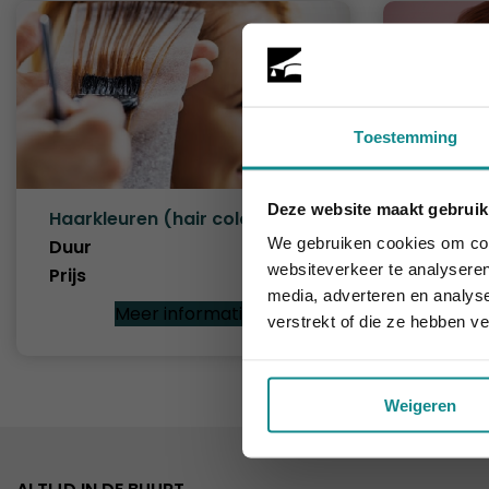
Toestemming
Deze website maakt gebruik
Haarkleuren (hair colouring)
Hairstyl
De hittegolf 
We gebruiken cookies om cont
Duur
8 dagen
Duur
websiteverkeer te analyseren
Prijs
€ 1.108
Prijs
media, adverteren en analys
Meer informatie
verstrekt of die ze hebben v
Weigeren