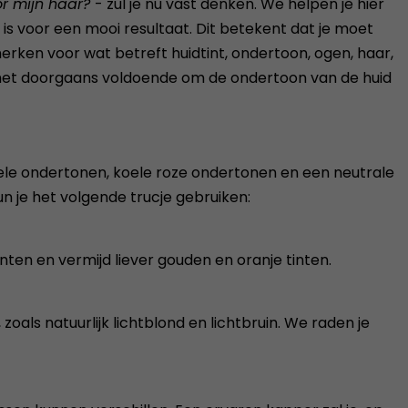
or mijn haar?
- zul je nu vast denken. We helpen je hier
d is voor een mooi resultaat. Dit betekent dat je moet
merken voor wat betreft huidtint, ondertoon, ogen, haar,
is het doorgaans voldoende om de ondertoon van de huid
ele ondertonen, koele roze ondertonen en een neutrale
n je het volgende trucje gebruiken:
nten en vermijd liever gouden en oranje tinten.
zoals natuurlijk lichtblond en lichtbruin. We raden je