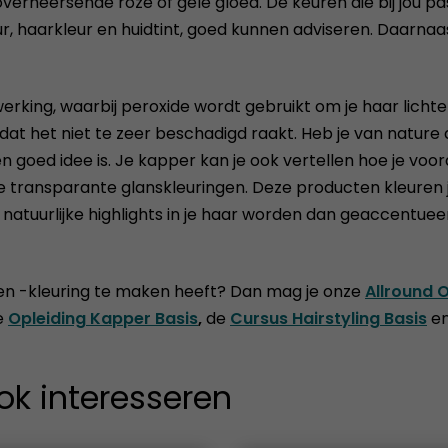
verheersende roze of gele gloed. De keuren die bij jou pa
, haarkleur en huidtint, goed kunnen adviseren. Daarnaas
king, waarbij peroxide wordt gebruikt om je haar lichter t
zodat het niet te zeer beschadigd raakt. Heb je van nature
n goed idee is. Je kapper kan je ook vertellen hoe je voo
e transparante glanskleuringen. Deze producten kleuren 
natuurlijke highlights in je haar worden dan geaccentuee
 en -kleuring te maken heeft? Dan mag je onze
Allround 
e
Opleiding Kapper Basis
,
de
Cursus Hairstyling Basis
e
ok interesseren