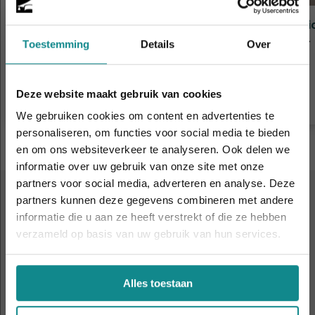
Anatomie, pathologie &
Verti
fysiologie
Duur
Toestemming
Details
Over
Duur
2 dagen
Prijs
Prijs
v.a. € 299
Deze website maakt gebruik van cookies
Meer informatie
We gebruiken cookies om content en advertenties te
personaliseren, om functies voor social media te bieden
en om ons websiteverkeer te analyseren. Ook delen we
informatie over uw gebruik van onze site met onze
De hittegolf houdt aan... onze actie ook! 10%
partners voor social media, adverteren en analyse. Deze
korting verlengd t.e.m. 7 augustus 2026.
partners kunnen deze gegevens combineren met andere
Sluiten
ALTIJD IN DE BUURT
informatie die u aan ze heeft verstrekt of die ze hebben
9 leslocaties
door heel
verzameld op basis van uw gebruik van hun services.
Nederland en België
Alles toestaan
Amsterdam
Antwerpen