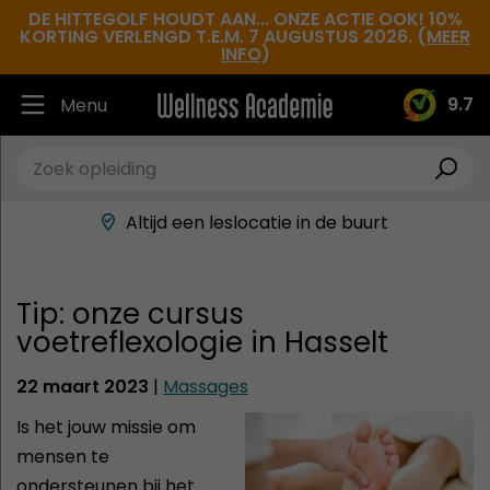
DE HITTEGOLF HOUDT AAN... ONZE ACTIE OOK! 10%
KORTING VERLENGD T.E.M. 7 AUGUSTUS 2026. (
MEER
INFO
)
9.7
Menu
Ruim 30.000 tevreden studenten
Beste docenten in de branche
Altijd een leslocatie in de buurt
Hoge tevredenheidsscore
Tip: onze cursus
voetreflexologie in Hasselt
22 maart 2023
|
Massages
Is het jouw missie om
mensen te
ondersteunen bij het