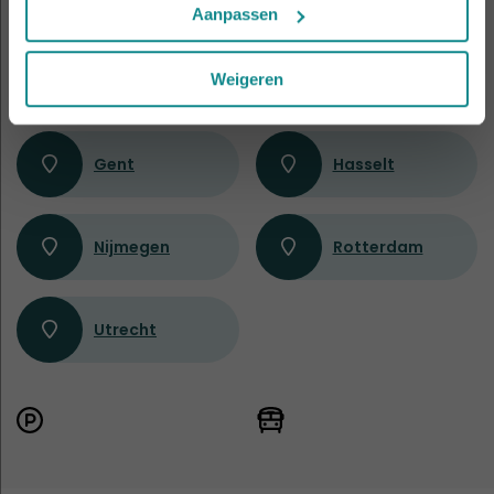
Aanpassen
Weigeren
Apeldoorn
Eindhoven
Gent
Hasselt
Nijmegen
Rotterdam
Utrecht