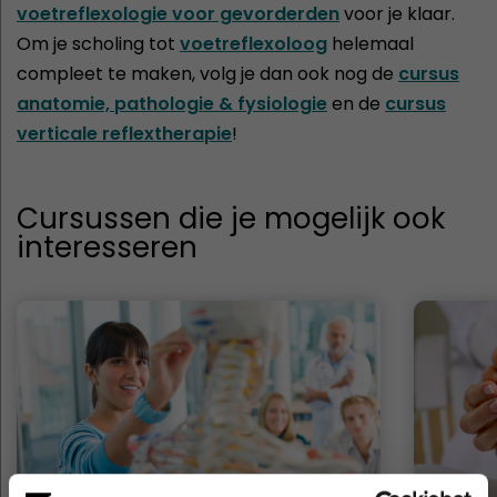
voetreflexologie voor gevorderden
voor je klaar.
Om je scholing tot
voetreflexoloog
helemaal
compleet te maken, volg je dan ook nog de
cursus
anatomie, pathologie & fysiologie
en de
cursus
verticale reflextherapie
!
Cursussen die je mogelijk ook
interesseren