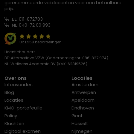
gerenommeerde vakdocenten voor een betaalbare
prijs.
BE: 011-872703
NL: 040-72 00 993
Uit 1.558 beoordelingen
Licentiehouders
BE: Alternatieva VZW (Ondernemingsnr: 0861.827.974)
NL: Wellness Academie BV (KVK: 62819526)
Over ons
Locaties
Infoavonden
Amsterdam
Blog
Antwerpen
Locaties
Apeldoorn
KMO-portefeuille
Eindhoven
Policy
Gent
Klachten
Hasselt
Digitaal examen
Nijmegen