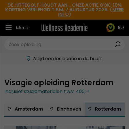
DE HITTEGOLF HOUDT AAN... ONZE ACTIE OOK! 10%
KORTING VERLENGD T.E.M. 7 AUGUSTUS 2026. (
MEER
INFO
)
9.7
Menu
Ruim 30.000 tevreden studenten
Beste docenten in de branche
Altijd een leslocatie in de buurt
Hoge tevredenheidsscore
Visagie opleiding Rotterdam
Inclusief studiematerialen t.w.v. 400,-!
 Amsterdam
 Eindhoven
 Rotterdam