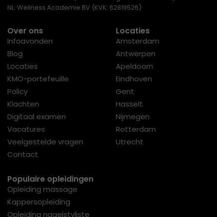
NL: Wellness Academie BV (KVK: 62819526)
Over ons
Locaties
Infoavonden
Amsterdam
Blog
Antwerpen
Locaties
Apeldoorn
KMO-portefeuille
Eindhoven
Policy
Gent
Klachten
Hasselt
Digitaal examen
Nijmegen
Vacatures
Rotterdam
Veelgestelde vragen
Utrecht
Contact
Populaire opleidingen
Opleiding massage
Kappersopleiding
Opleiding nagelstyliste