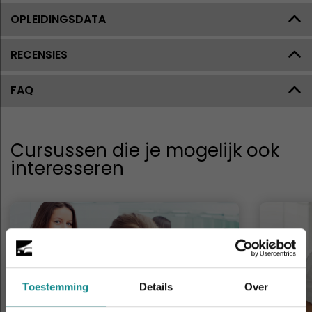
OPLEIDINGSDATA
RECENSIES
FAQ
Cursussen die je mogelijk ook
interesseren
Toestemming
Details
Over