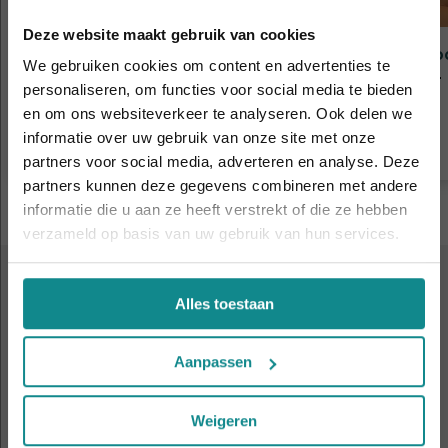
Deze website maakt gebruik van cookies
Make-Up Artist
Schoo
We gebruiken cookies om content en advertenties te
Duur
11 - 13 dagen
Duur
personaliseren, om functies voor social media te bieden
Prijs
€ 1.590
Prijs
en om ons websiteverkeer te analyseren. Ook delen we
informatie over uw gebruik van onze site met onze
Meer informatie
De hittegolf houdt aan... onze actie ook! 10%
partners voor social media, adverteren en analyse. Deze
korting verlengd t.e.m. 7 augustus 2026.
partners kunnen deze gegevens combineren met andere
Sluiten
informatie die u aan ze heeft verstrekt of die ze hebben
verzameld op basis van uw gebruik van hun services.
KOM EENS KENNISMAKEN
Alles toestaan
Volgende
infoavonden
Aanpassen
Weigeren
Wil je de Wellness Academie beter leren kennen?