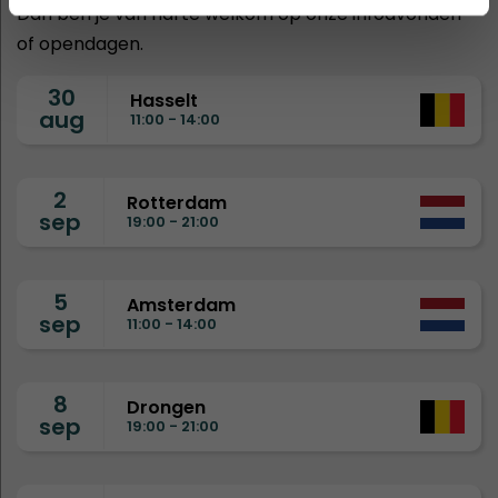
Dan ben je van harte welkom op onze infoavonden
of opendagen.
30
Hasselt
aug
11:00 - 14:00
2
Rotterdam
sep
19:00 - 21:00
5
Amsterdam
sep
11:00 - 14:00
8
Drongen
sep
19:00 - 21:00