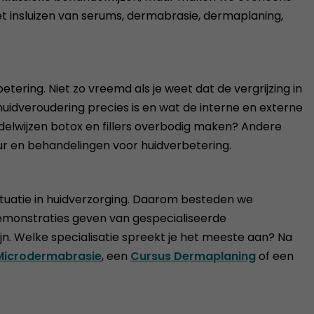
t insluizen van serums, dermabrasie, dermaplaning,
tering. Niet zo vreemd als je weet dat de vergrijzing in
idveroudering precies is en wat de interne en externe
delwijzen botox en fillers overbodig maken? Andere
ur en behandelingen voor huidverbetering.
situatie in huidverzorging. Daarom besteden we
demonstraties geven van gespecialiseerde
ijn. Welke specialisatie spreekt je het meeste aan? Na
Microdermabrasie
, een
Cursus Dermaplaning
of een