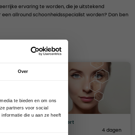
eerrijke ervaring te worden, die je uitstekend
ver een allround schoonheidsspecialist worden? Dan ben
Over
augustus 2026.
 media te bieden en om ons
ze partners voor social
nformatie die u aan ze heeft
t(e)
Skin Expert
 26 dagen
Duur
4 dagen