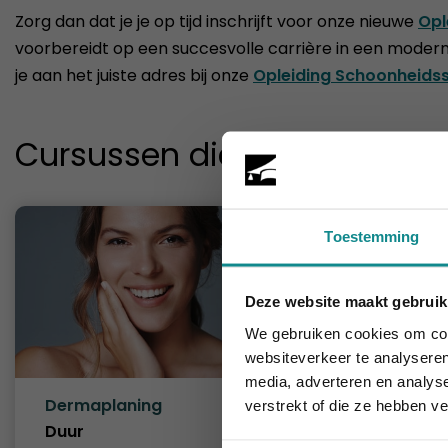
Zorg dan dat je je op tijd inschrijft voor onze nieuwe
Opl
voorbereidt op een succesvolle carrière in een moderne
je aan het juiste adres bij onze
Opleiding Schoonheidss
Cursussen die je mogelijk o
Toestemming
Deze website maakt gebruik
De hittegolf 
We gebruiken cookies om cont
websiteverkeer te analyseren
media, adverteren en analys
Dermaplaning
Fruitzu
verstrekt of die ze hebben v
Peeling
Duur
1 dag
Duur