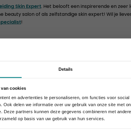
eiding Skin Expert
. Het belooft een inspirerende en zeer l
 beauty salon of als zelfstandige skin expert! Wil je lie
pecialist
!
ok interesseren
Details
 van cookies
houdt aan... onze actie ook! 10% korting verlengd t.e.m. 7 
ent en advertenties te personaliseren, om functies voor social
Sluiten
. Ook delen we informatie over uw gebruik van onze site met on
e. Deze partners kunnen deze gegevens combineren met andere i
ren / Chemische
Schoonheidsspecialis
erzameld op basis van uw gebruik van hun services.
s
Duur
18 -
1 dag