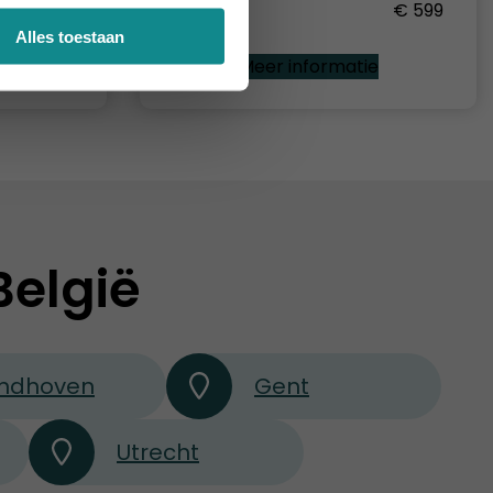
a. € 1.859
Prijs
€ 599
Alles toestaan
e
Meer informatie
België
indhoven
Gent
Utrecht