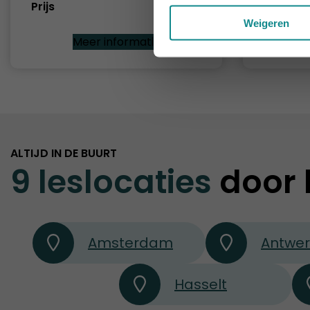
Prijs
€ 329
Prijs
Weigeren
Meer informatie
ALTIJD IN DE BUURT
9 leslocaties
door 
Amsterdam
Antwe
Hasselt