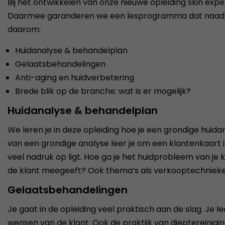
Bij het ontwikkelen van onze nieuwe opleiding skin ex
Daarmee garanderen we een lesprogramma dat naadloos 
daarom:
Huidanalyse & behandelplan
Gelaatsbehandelingen
Anti-aging en huidverbetering
Brede blik op de branche: wat is er mogelijk?
Huidanalyse & behandelplan
We leren je in deze opleiding hoe je een grondige huida
van een grondige analyse leer je om een klantenkaart i
veel nadruk op ligt. Hoe ga je het huidprobleem van je 
de klant meegeeft? Ook thema’s als verkooptechnieken, w
Gelaatsbehandelingen
Je gaat in de opleiding veel praktisch aan de slag. J
wensen van de klant. Ook de praktijk van dieptereinig