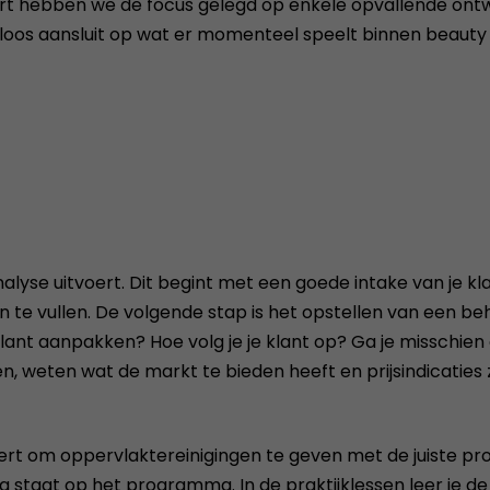
pert hebben we de focus gelegd op enkele opvallende ont
aansluit op wat er momenteel speelt binnen beauty salon
nalyse uitvoert. Dit begint met een goede intake van je kl
n te vullen. De volgende stap is het opstellen van een be
klant aanpakken? Hoe volg je je klant op? Ga je misschien
eten wat de markt te bieden heeft en prijsindicaties zijn
e leert om oppervlaktereinigingen te geven met de juiste
ing staat op het programma. In de praktijklessen leer je