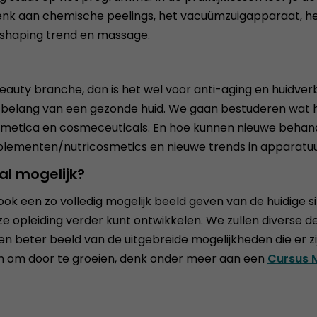
enk aan chemische peelings, het vacuümzuigapparaat, he
 shaping trend en massage.
eauty branche, dan is het wel voor anti-aging en huidverbe
 belang van een gezonde huid. We gaan bestuderen wat hu
cosmetica en cosmeceuticals. En hoe kunnen nieuwe behan
upplementen/nutricosmetics en nieuwe trends in apparatu
al mogelijk?
 ook een zo volledig mogelijk beeld geven van de huidige 
e opleiding verder kunt ontwikkelen. We zullen diverse 
en beter beeld van de uitgebreide mogelijkheden die er z
den om door te groeien, denk onder meer aan een
Cursus 