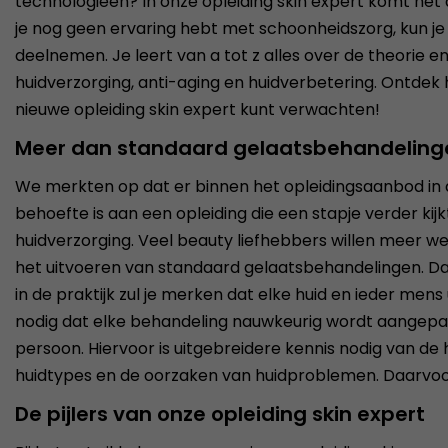
technologieën? In onze opleiding skin expert komt het 
je nog geen ervaring hebt met schoonheidszorg, kun je
deelnemen. Je leert van a tot z alles over de theorie en
huidverzorging, anti-aging en huidverbetering. Ontdek 
nieuwe opleiding skin expert kunt verwachten!
Meer dan standaard gelaatsbehandeling
We merkten op dat er binnen het opleidingsaanbod in
behoefte is aan een opleiding die een stapje verder kij
huidverzorging. Veel beauty liefhebbers willen meer w
het uitvoeren van standaard gelaatsbehandelingen. Dat
in de praktijk zul je merken dat elke huid en ieder mens 
nodig dat elke behandeling nauwkeurig wordt aangepas
persoon. Hiervoor is uitgebreidere kennis nodig van de 
huidtypes en de oorzaken van huidproblemen. Daarvoor be
De pijlers van onze opleiding skin expert