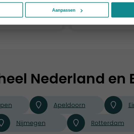
Prijs
v.
v.a. € 189
Aanpassen
Meer informatie
Meer informati
heel Nederland en 
rpen
Apeldoorn
E
Nijmegen
Rotterdam