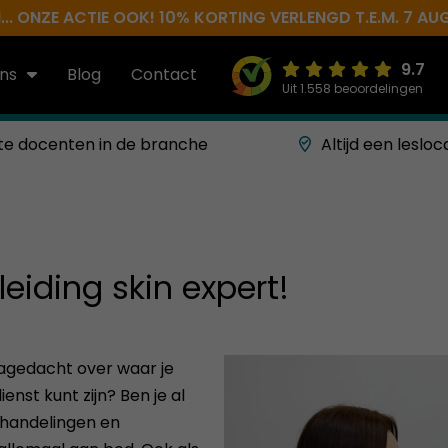
.. ONZE ACTIE OOK! 10% KORTING VERLENGD T.E.M. 7 AU
9.7
ns
Blog
Contact
Uit 1.558 beoordelingen
te docenten in de branche
Altijd een lesloc
eiding skin expert!
nagedacht over waar je
nst kunt zijn? Ben je al
ehandelingen en