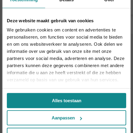
Meer informatie
Deze website maakt gebruik van cookies
We gebruiken cookies om content en advertenties te
personaliseren, om functies voor social media te bieden
en om ons websiteverkeer te analyseren. Ook delen we
ALTIJD IN DE BUURT
informatie over uw gebruik van onze site met onze
Laatste week! 10% korting t.e.m. 15 augustus,
9 leslocaties
door heel
partners voor social media, adverteren en analyse. Deze
daarna eindigt de zomeractie definitief.
partners kunnen deze gegevens combineren met andere
Nederland en België
Sluiten
informatie die u aan ze heeft verstrekt of die ze hebben
verzameld op basis van uw gebruik van hun services.
Amsterdam
Antwerpen
Alles toestaan
Apeldoorn
Eindhoven
Aanpassen