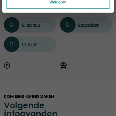
Weigeren
Gent
Hasselt
Nijmegen
Rotterdam
Utrecht
KOM EENS KENNISMAKEN
Volgende
infoavonden