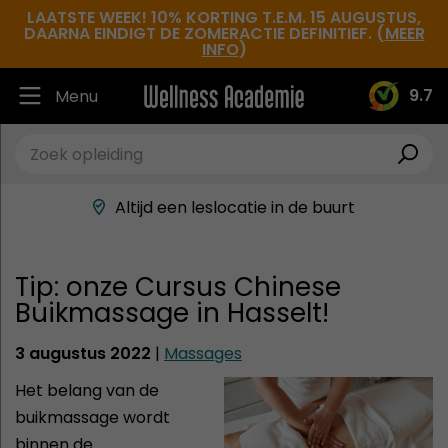
LAATSTE WEEK! 10% KORTING T.E.M. 15 AUGUSTUS,
DAARNA EINDIGT DE ZOMERACTIE DEFINITIEF. (
MEER
INFO
)
9.7
Menu
Ruim 30.000 tevreden studenten
Beste docenten in de branche
Altijd een leslocatie in de buurt
Hoge tevredenheidsscore
Tip: onze Cursus Chinese
Buikmassage in Hasselt!
3 augustus 2022
|
Massages
Het belang van de
buikmassage wordt
binnen de