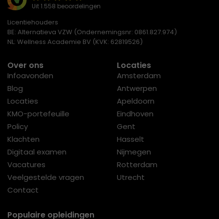
Uit 1.558 beoordelingen
Licentiehouders
BE: Alternatieva VZW (Ondernemingsnr: 0861.827.974)
NL: Wellness Academie BV (KVK: 62819526)
Over ons
Locaties
Infoavonden
Amsterdam
Blog
Antwerpen
Locaties
Apeldoorn
KMO-portefeuille
Eindhoven
Policy
Gent
Klachten
Hasselt
Digitaal examen
Nijmegen
Vacatures
Rotterdam
Veelgestelde vragen
Utrecht
Contact
Populaire opleidingen