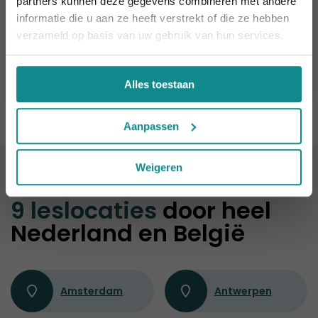
partners kunnen deze gegevens combineren met andere
Sluiten
Schoonheidsspecialist(e)
informatie die u aan ze heeft verstrekt of die ze hebben
Duur
18 - 26 dagen
verzameld op basis van uw gebruik van hun services.
Prijs
v.a. € 1.859
Meer informatie
Alles toestaan
Aanpassen
Weigeren
ALTIJD IN DE BUURT
9 leslocaties
door heel
Nederland en België
Amsterdam
Antwerpen