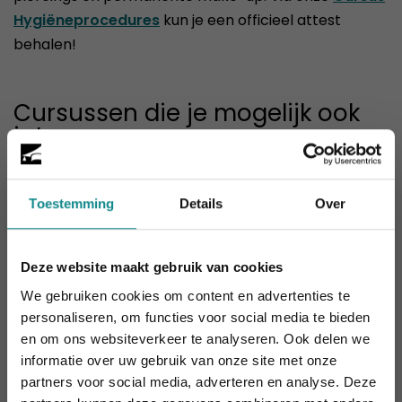
Hygiëneprocedures
kun je een officieel attest
behalen!
Cursussen die je mogelijk ook
interesseren
Toestemming
Details
Over
Deze website maakt gebruik van cookies
We gebruiken cookies om content en advertenties te
personaliseren, om functies voor social media te bieden
en om ons websiteverkeer te analyseren. Ook delen we
informatie over uw gebruik van onze site met onze
De hittegolf houdt aan... onze actie ook! 10%
partners voor social media, adverteren en analyse. Deze
korting verlengd t.e.m. 7 augustus 2026.