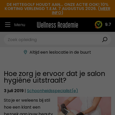
DE HITTEGOLF HOUDT AAN... ONZE ACTIE OOK! 10%
KORTING VERLENGD T.E.M. 7 AUGUSTUS 2026. (
MEER
INFO
)
9.7
Menu
Ruim 30.000 tevreden studenten
Beste docenten in de branche
Altijd een leslocatie in de buurt
Hoge tevredenheidsscore
Hoe zorg je ervoor dat je salon
hygiëne uitstraalt?
3 juli 2019
|
Schoonheidsspecialist(e)
Sta je er weleens bij stil
hoe een klant een
bezoek aan jouw beauty