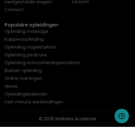
Veelgestelde vragen
Utrecht
Contact
Populaire opleidingen
Opleiding massage
Kappersopleiding
Opleiding nagelstyliste
Opleiding pedicure
Opleiding schoonheidsspecialiste
Barbier opleiding
Online trainingen
Nieuw
Opleidingskalender
Last minute aanbiedingen
© 2026 Wellness Academie
Algemene Voorwaarden
Privacy
NRTO Gedragscode