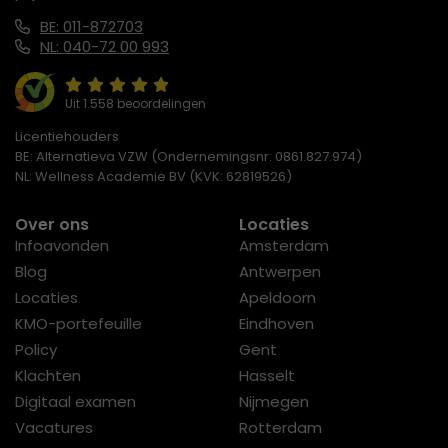
BE: 011-872703
NL: 040-72 00 993
Uit 1.558 beoordelingen
Licentiehouders
BE: Alternatieva VZW (Ondernemingsnr: 0861.827.974)
NL: Wellness Academie BV (KVK: 62819526)
Over ons
Locaties
Infoavonden
Amsterdam
Blog
Antwerpen
Locaties
Apeldoorn
KMO-portefeuille
Eindhoven
Policy
Gent
Klachten
Hasselt
Digitaal examen
Nijmegen
Vacatures
Rotterdam