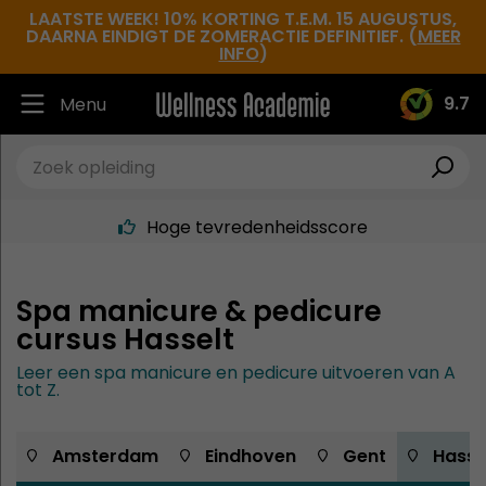
LAATSTE WEEK! 10% KORTING T.E.M. 15 AUGUSTUS,
DAARNA EINDIGT DE ZOMERACTIE DEFINITIEF. (
MEER
INFO
)
Ruim 30.000 tevreden studenten
9.7
Menu
Beste docenten in de branche
Altijd een leslocatie in de buurt
Hoge tevredenheidsscore
Spa manicure & pedicure
cursus Hasselt
Leer een spa manicure en pedicure uitvoeren van A
tot Z.
 Amsterdam
 Eindhoven
 Gent
 Hasse