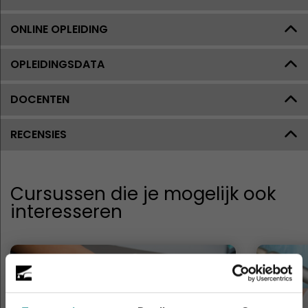
ONLINE OPLEIDING
OPLEIDINGSDATA
DOCENTEN
RECENSIES
Cursussen die je mogelijk ook
interesseren