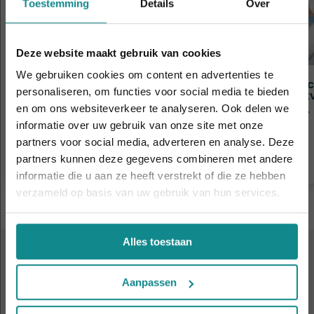
Toestemming
Details
Over
Deze website maakt gebruik van cookies
We gebruiken cookies om content en advertenties te
Nagelstyliste Gelnagels basis
Pedic
personaliseren, om functies voor social media te bieden
Voet
Duur
2 dagen
en om ons websiteverkeer te analyseren. Ook delen we
Duur
Prijs
v.a. € 269
informatie over uw gebruik van onze site met onze
Laatste week! 10% korting t.e.m. 15 augustus,
Prijs
partners voor social media, adverteren en analyse. Deze
daarna eindigt de zomeractie definitief.
Meer informatie
partners kunnen deze gegevens combineren met andere
Sluiten
informatie die u aan ze heeft verstrekt of die ze hebben
verzameld op basis van uw gebruik van hun services.
Alles toestaan
KOM EENS KENNISMAKEN
Aanpassen
Volgende