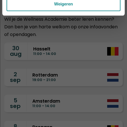
infoavonden
Weigeren
Wil je de Wellness Academie beter leren kennen?
Dan ben je van harte welkom op onze infoavonden
of opendagen.
30
Hasselt
aug
11:00 - 14:00
2
Rotterdam
sep
19:00 - 21:00
5
Amsterdam
sep
11:00 - 14:00
8