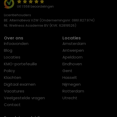
Uit 1.558 beoordelingen
Licentiehouders
BE: Alternatieva VZW (Ondernemingsnr: 0861.827.974)
NL: Wellness Academie BV (KVK: 62819526)
Over ons
Locaties
Infoavonden
Amsterdam
Blog
Antwerpen
Locaties
Apeldoorn
KMO-portefeuille
Eindhoven
Policy
Gent
Klachten
Hasselt
Digitaal examen
Nijmegen
Vacatures
Rotterdam
Veelgestelde vragen
Utrecht
Contact