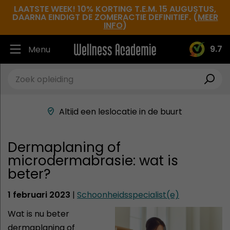
LAATSTE WEEK! 10% KORTING T.E.M. 15 AUGUSTUS,
DAARNA EINDIGT DE ZOMERACTIE DEFINITIEF. (
MEER
INFO
)
9.7
Menu
Ruim 30.000 tevreden studenten
Beste docenten in de branche
Altijd een leslocatie in de buurt
Hoge tevredenheidsscore
Dermaplaning of
microdermabrasie: wat is
beter?
1 februari 2023
|
Schoonheidsspecialist(e)
Wat is nu beter
dermaplaning of