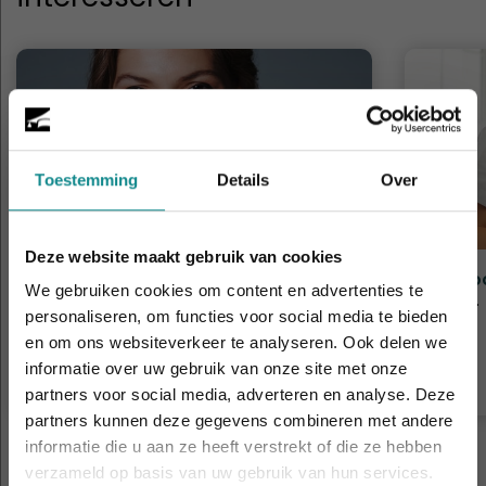
Toestemming
Details
Over
Deze website maakt gebruik van cookies
Dermaplaning
Schoo
We gebruiken cookies om content en advertenties te
Duur
1 dag
Duur
personaliseren, om functies voor social media te bieden
Prijs
€ 329
Prijs
en om ons websiteverkeer te analyseren. Ook delen we
informatie over uw gebruik van onze site met onze
Meer informatie
Laatste week! 10% korting t.e.m. 15 augustus,
partners voor social media, adverteren en analyse. Deze
daarna eindigt de zomeractie definitief.
partners kunnen deze gegevens combineren met andere
Sluiten
informatie die u aan ze heeft verstrekt of die ze hebben
verzameld op basis van uw gebruik van hun services.