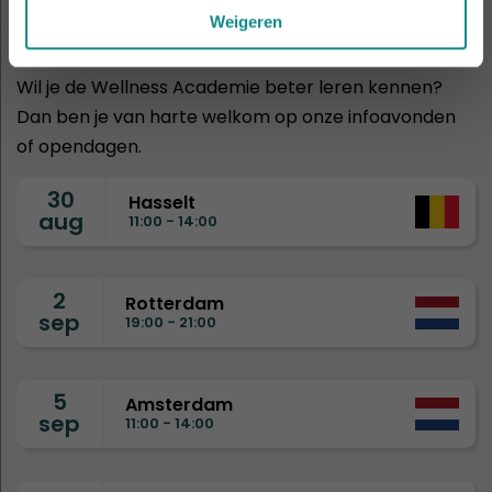
infoavonden
Weigeren
Wil je de Wellness Academie beter leren kennen?
Dan ben je van harte welkom op onze infoavonden
of opendagen.
30
Hasselt
aug
11:00 - 14:00
2
Rotterdam
sep
19:00 - 21:00
5
Amsterdam
sep
11:00 - 14:00