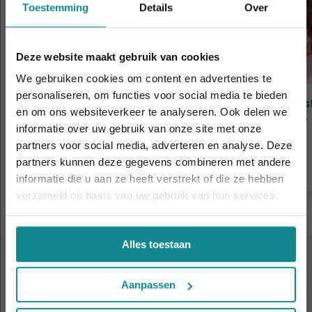
Toestemming
Details
Over
Deze website maakt gebruik van cookies
We gebruiken cookies om content en advertenties te
personaliseren, om functies voor social media te bieden
Allround Hairextensions
Hairs
en om ons websiteverkeer te analyseren. Ook delen we
Duur
2 dagen
Duur
informatie over uw gebruik van onze site met onze
De hittegolf houdt aan... onze actie ook! 10%
Prijs
€ 1.125
Prijs
partners voor social media, adverteren en analyse. Deze
korting verlengd t.e.m. 7 augustus 2026.
Meer informatie
partners kunnen deze gegevens combineren met andere
Sluiten
informatie die u aan ze heeft verstrekt of die ze hebben
verzameld op basis van uw gebruik van hun services.
Alles toestaan
KOM EENS KENNISMAKEN
Aanpassen
Volgende