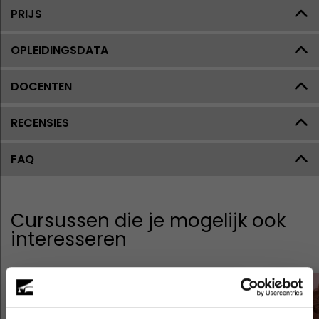
PRIJS
OPLEIDINGSDATA
DOCENTEN
RECENSIES
FAQ
Cursussen die je mogelijk ook
interesseren