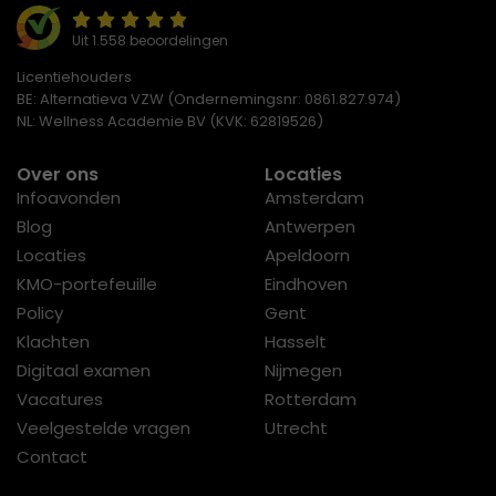
Uit 1.558 beoordelingen
Licentiehouders
BE: Alternatieva VZW (Ondernemingsnr: 0861.827.974)
NL: Wellness Academie BV (KVK: 62819526)
Over ons
Locaties
Infoavonden
Amsterdam
Blog
Antwerpen
Locaties
Apeldoorn
KMO-portefeuille
Eindhoven
Policy
Gent
Klachten
Hasselt
Digitaal examen
Nijmegen
Vacatures
Rotterdam
Veelgestelde vragen
Utrecht
Contact