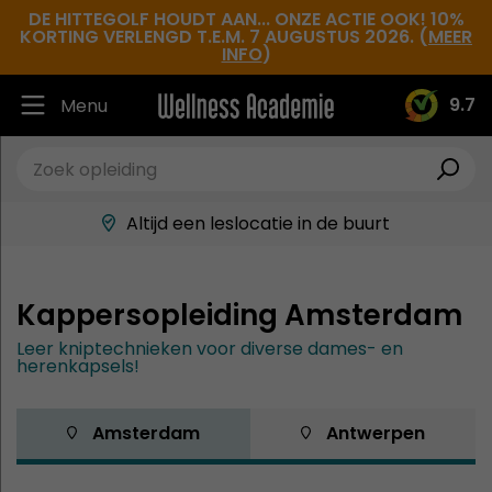
DE HITTEGOLF HOUDT AAN... ONZE ACTIE OOK! 10%
KORTING VERLENGD T.E.M. 7 AUGUSTUS 2026. (
MEER
INFO
)
9.7
Menu
Ruim 30.000 tevreden studenten
Beste docenten in de branche
Altijd een leslocatie in de buurt
Hoge tevredenheidsscore
Kappersopleiding Amsterdam
Leer kniptechnieken voor diverse dames- en
herenkapsels!
 Amsterdam
 Antwerpen