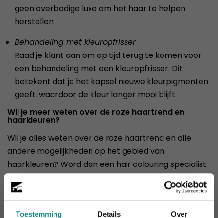
geen overbodige luxe om het haar te helpen
herstellen.
Behandeling met kleuropfrisser
Raad je klant aan om op tijd terug te komen voor
een behandeling met een kleuropfrisser. Dit
betekent dat je het kapsel nieuwe kleurpigmenten
geeft, waardoor de kleur langer mooi blijft.
Wil je meer weten over de roze haartrend en
haarkleuren?
Wil je alles weten over de roze haartrend en alle
andere mogelijkheden op het gebied van
haarkleuren? Word dan een hair colouring specialist
door hier onze
Cursus Haarkleuren (Hair Colouring)
te volgen!
Toestemming
Details
Over