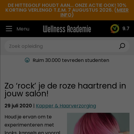
DE HITTEGOLF HOUDT AAN... ONZE ACTIE OOK! 10%
KORTING VERLENGD T.E.M. 7 AUGUSTUS 2026. (
MEER
INFO
)
9.7
Menu
Ruim 30.000 tevreden studenten
Beste docenten in de branche
Altijd een leslocatie in de buurt
Zo ‘rock’ je de roze haartrend in
Hoge tevredenheidsscore
jouw salon!
29 juli 2020
|
Kapper & Haarverzorging
Houd je ervan om te
experimenteren met
looks, kapsels en vooral