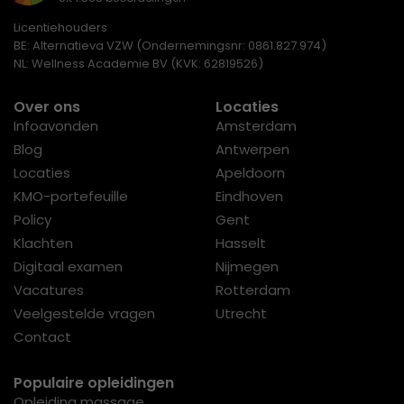
Licentiehouders
BE: Alternatieva VZW (Ondernemingsnr: 0861.827.974)
NL: Wellness Academie BV (KVK: 62819526)
Over ons
Locaties
Infoavonden
Amsterdam
Blog
Antwerpen
Locaties
Apeldoorn
KMO-portefeuille
Eindhoven
Policy
Gent
Klachten
Hasselt
Digitaal examen
Nijmegen
Vacatures
Rotterdam
Veelgestelde vragen
Utrecht
Contact
Populaire opleidingen
Opleiding massage