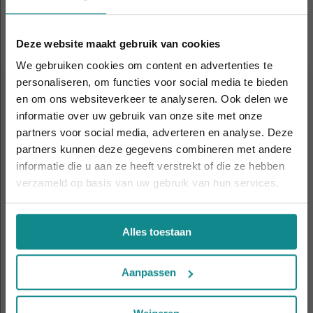
Cursussen die je mogelijk ook
interesseren
Deze website maakt gebruik van cookies
We gebruiken cookies om content en advertenties te
personaliseren, om functies voor social media te bieden
en om ons websiteverkeer te analyseren. Ook delen we
informatie over uw gebruik van onze site met onze
De hittegolf houdt aan... onze actie ook! 10%
partners voor social media, adverteren en analyse. Deze
korting verlengd t.e.m. 7 augustus 2026.
partners kunnen deze gegevens combineren met andere
Sluiten
informatie die u aan ze heeft verstrekt of die ze hebben
verzameld op basis van uw gebruik van hun services.
Alles toestaan
Haarkleuren (hair colouring)
Duur
8 dagen
Aanpassen
Prijs
€ 1.108
Meer informatie