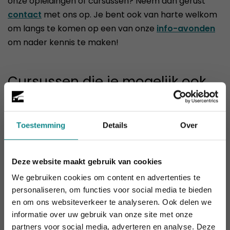
onze opleidingen of cursussen? Neem dan gerust
contact
met ons op. Je bent ook van harte welkom
om langs te komen op een van onze
info-avonden
om nader kennis te maken!
Cursussen die je mogelijk ook
interesseren
Toestemming
Details
Over
Deze website maakt gebruik van cookies
We gebruiken cookies om content en advertenties te
personaliseren, om functies voor social media te bieden
en om ons websiteverkeer te analyseren. Ook delen we
informatie over uw gebruik van onze site met onze
De hittegolf houdt aan... onze actie ook! 10%
partners voor social media, adverteren en analyse. Deze