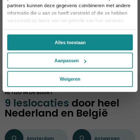
korting verlengd t.e.m. 7 augustus 2026.
partners kunnen deze gegevens combineren met andere
Sluiten
informatie die u aan ze heeft verstrekt of die ze hebben
Kapper/Kapster Masterclass
verzameld op basis van uw gebruik van hun services.
Duur
4 dagen
Prijs
€ 538
Meer informatie
Alles toestaan
Aanpassen
Weigeren
ALTIJD IN DE BUURT
9 leslocaties
door heel
Nederland en België
Amsterdam
Antwerpen