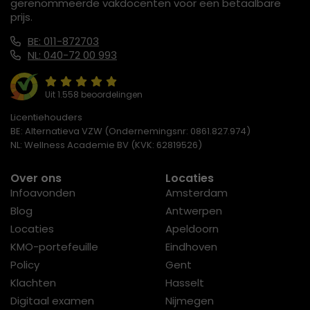
gerenommeerde vakdocenten voor een betaalbare
prijs.
BE: 011-872703
NL: 040-72 00 993
Uit 1.558 beoordelingen
Licentiehouders
BE: Alternatieva VZW (Ondernemingsnr: 0861.827.974)
NL: Wellness Academie BV (KVK: 62819526)
Over ons
Locaties
Infoavonden
Amsterdam
Blog
Antwerpen
Locaties
Apeldoorn
KMO-portefeuille
Eindhoven
Policy
Gent
Klachten
Hasselt
Digitaal examen
Nijmegen