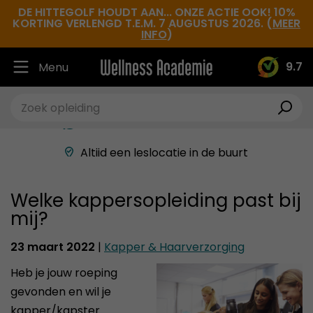
DE HITTEGOLF HOUDT AAN... ONZE ACTIE OOK! 10%
KORTING VERLENGD T.E.M. 7 AUGUSTUS 2026. (
MEER
INFO
)
9.7
Menu
Ruim 30.000 tevreden studenten
Beste docenten in de branche
Altijd een leslocatie in de buurt
Hoge tevredenheidsscore
Welke kappersopleiding past bij
mij?
23 maart 2022
|
Kapper & Haarverzorging
Heb je jouw roeping
gevonden en wil je
kapper/kapster