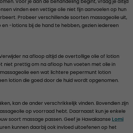
 komen. Voor je aan de behandeling begint, vraag je altijd
nsen vinden een vettige olie niet fijn aanvoelen op hun
sorbeert. Probeer verschillende soorten massageolie uit,
en -lotions bij de hand te hebben, gezien iedereen
jder na afloop altijd de overtollige olie of lotion
 niet prettig om na afloop hun voeten met olie in
an massageolie een wat lichtere pepermunt lotion
 een lotion die goed door de huid wordt opgenomen.
iken, kan de ander verschrikkelijk vinden. Bovendien zijn
massageolie op voorraad hebt. Daarnaast kun je enkele
 jouw soort massage passen. Geef je Hawaiiaanse
Lomi
ren kunnen daarbij ook invloed uitoefenen op het