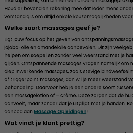
massageolie is, kan binnen een andere massagepraktijk
Houd er bovendien rekening mee dat ieder mens anders
verstandig is om altijd enkele keuzemogelijkheden vo
Welke soort massages geef je?
Ligt jouw focus op het geven van ontspanningsmassages
jojoba-olie en amandelolie aanbevolen. Dit zijn veelgebru
helpen om soepel en zonder veel weerstand met je han
glijden. Ontspannende massages vragen namelijk om mi
diep inwerkende massages, zoals stevige bindweefse
of triggerpoint massages, dan wil je meer weerstand vo
behandeling. Daarvoor heb je een andere soort tussens
een massagelotion of – crème. Deze zorgen dat de huid
aanvoelt, maar zonder dat je uitglijdt met je handen. Bek
aanbod aan
Massage Opleidingen
!
Wat vindt je klant prettig?