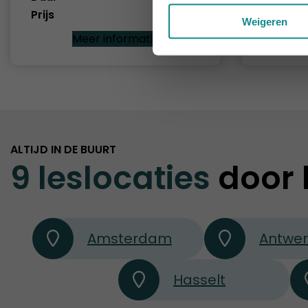
Prijs
€ 319
Prijs
Weigeren
Meer informatie
ALTIJD IN DE BUURT
9 leslocaties
door 
Amsterdam
Antwe
Hasselt