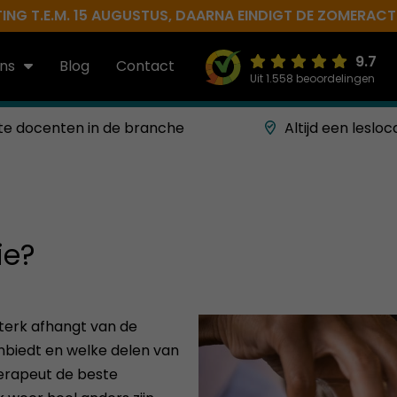
NG T.E.M. 15 AUGUSTUS, DAARNA EINDIGT DE ZOMERACTIE 
9.7
ns
Blog
Contact
Uit 1.558 beoordelingen
te docenten in de branche
Altijd een lesloc
ie?
terk afhangt van de
anbiedt en welke delen van
erapeut de beste