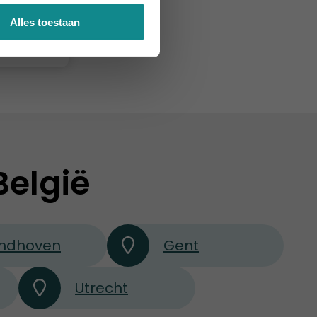
€ 1.698
Alles toestaan
e
België
indhoven
Gent
Utrecht