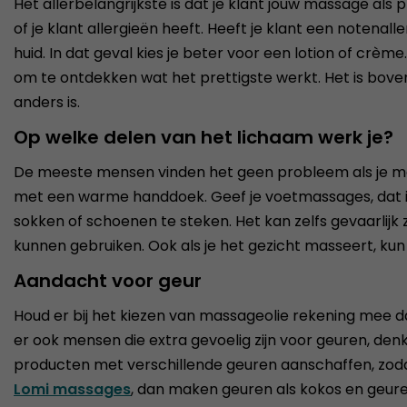
Het allerbelangrijkste is dat je klant jouw massage als p
of je klant allergieën heeft. Heeft je klant een notena
huid. In dat geval kies je beter voor een lotion of crè
om te ontdekken wat het prettigste werkt. Het is bove
anders is.
Op welke delen van het lichaam werk je?
De meeste mensen vinden het geen probleem als je met 
met een warme handdoek. Geef je voetmassages, dat is 
sokken of schoenen te steken. Het kan zelfs gevaarlijk
kunnen gebruiken. Ook als je het gezicht masseert, ku
Aandacht voor geur
Houd er bij het kiezen van massageolie rekening mee dat 
er ook mensen die extra gevoelig zijn voor geuren, den
producten met verschillende geuren aanschaffen, zodat
Lomi massages
, dan maken geuren als kokos en geur