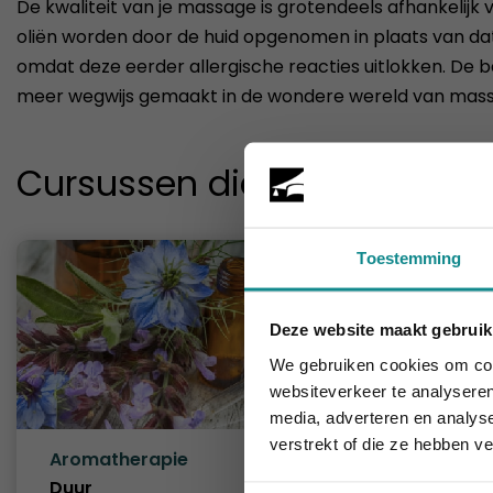
De kwaliteit van je massage is grotendeels afhankelijk v
oliën worden door de huid opgenomen in plaats van dat 
omdat deze eerder allergische reacties uitlokken. De be
meer wegwijs gemaakt in de wondere wereld van mass
Cursussen die je mogelijk o
Toestemming
Deze website maakt gebruik
Laatste week!
We gebruiken cookies om cont
websiteverkeer te analyseren
media, adverteren en analys
verstrekt of die ze hebben v
Aromatherapie
Lomi lo
Duur
2 dagen
Duur