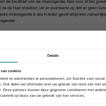
an de kwaliteit van de massageolie. Kies voor al het goede
ze de huid afsluiten. Let er eveneens op dat er geen kuns
ste massageolie is dus in ieder geval altijd een natuurlij
ageolie!
ok interesseren
Details
 van cookies
 10% korting t.e.m. 15 augustus, daarna eindigt de zomeract
ent en advertenties te personaliseren, om functies voor social
Sluiten
. Ook delen we informatie over uw gebruik van onze site met on
e. Deze partners kunnen deze gegevens combineren met andere i
erzameld op basis van uw gebruik van hun services.
mi samudra massage
Sportmasseur
2 dagen
Duur