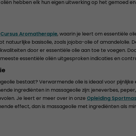
le oliën hebben elk hun eigen uitwerking op het gemoed 
n
Cursus Aromatherapie
, waarin je leert om essentiële o
ot natuurlijke basisolie, zoals jojoba-olie of amandeloli
 kwaliteiten door er essentiële olie aan toe te voegen. Doo
 meeste essentiële oliën uitgesproken indicaties en contr
ie
lie bestaat? Verwarmende olie is ideaal voor pijnlijke e
nde ingrediënten in massageolie zijn: jeneverbes, pepe
evolen. Je leert er meer over in onze
Opleiding Sportma
de effect, dan is massageolie met ingrediënten als mint