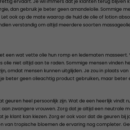
rettig ervaart. Je wil immers dat je klanten terug blijven
llergie, dan gebruik je beter geen amandelolie. Sommige me
me. Let ook op de mate waarop de huid de olie of lotion ab
ndien verstandig om altijd meerdere soorten massageolie 
een wat vette olie hun romp en ledematen masseert. Verwi
olie niet altijd aan te raden. Sommige mensen vinden het
 zijn, omdat mensen kunnen uitglijden. Je zou in plaats v
n je beter geen olieachtig product gebruiken, maar beter
geuren heel persoonlijk zijn. Wat de een heerlijk vindt ru
k aan zwangere vrouwen. Zorg dat je altijd een neutrale 
 je klant kan kiezen. Zorg er ook voor dat de geuren bij
en van tropische bloemen de ervaring nog completer. Geu