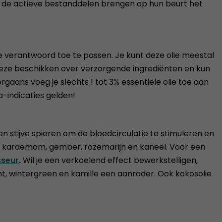
en de actieve bestanddelen brengen op hun beurt het
lie verantwoord toe te passen. Je kunt deze olie meestal
e. Deze beschikken over verzorgende ingrediënten en kun
rgaans voeg je slechts 1 tot 3% essentiële olie toe aan
a-indicaties gelden!
n stijve spieren om de bloedcirculatie te stimuleren en
r, kardemom, gember, rozemarijn en kaneel. Voor een
sseur
.
Wil je een verkoelend effect bewerkstelligen,
, wintergreen en kamille een aanrader. Ook kokosolie