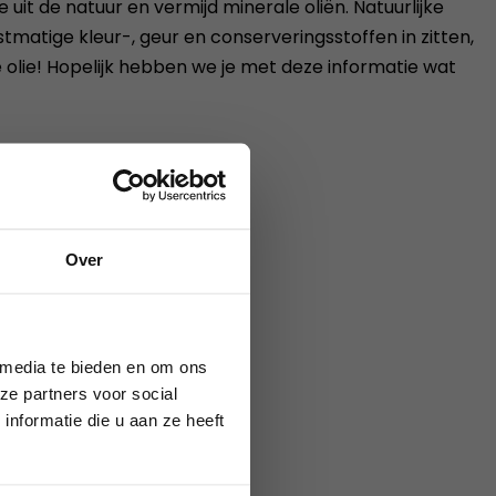
 uit de natuur en vermijd minerale oliën. Natuurlijke
tmatige kleur-, geur en conserveringsstoffen in zitten,
ke olie! Hopelijk hebben we je met deze informatie wat
Over
ie definitief.
 media te bieden en om ons
ze partners voor social
nformatie die u aan ze heeft
10 dagen