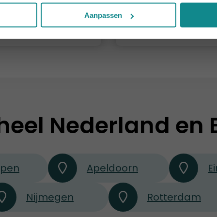
v.a. € 249
Prijs
Aanpassen
Meer informatie
Meer informati
heel Nederland en 
rpen
Apeldoorn
E
Nijmegen
Rotterdam