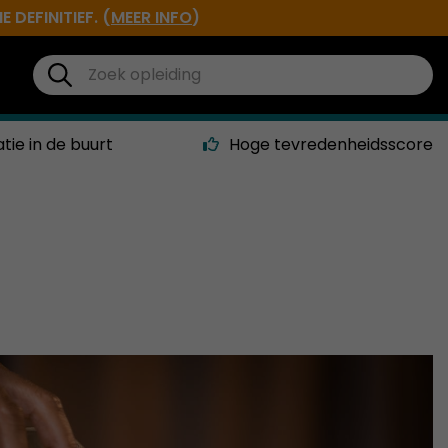
DEFINITIEF. (
MEER INFO
)
atie in de buurt
Hoge tevredenheidsscore