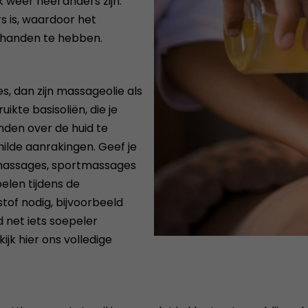
 weer heel anders zijn.
 is, waardoor het
orhanden te hebben.
, dan zijn massageolie als
ikte basisoliën, die je
den over de huid te
lde aanrakingen. Geef je
lmassages, sportmassages
elen tijdens de
tof nodig, bijvoorbeeld
 net iets soepeler
ijk hier ons volledige