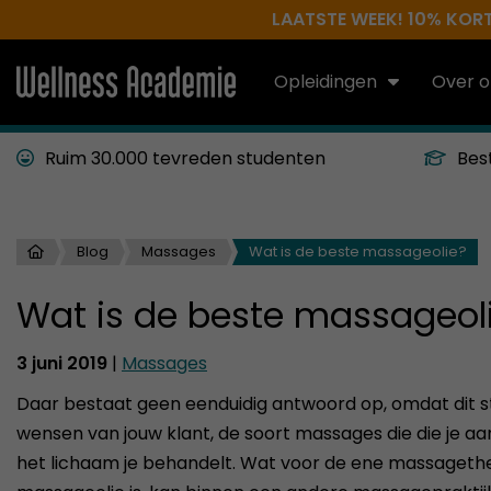
LAATSTE WEEK! 10% KORTI
Opleidingen
Over o
Ruim 30.000 tevreden studenten
Bes
Blog
Massages
Wat is de beste massageolie?
Wat is de beste massageol
3 juni 2019
|
Massages
Daar bestaat geen eenduidig antwoord op, omdat dit s
wensen van jouw klant, de soort massages die die je a
het lichaam je behandelt. Wat voor de ene massageth