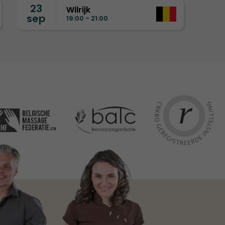
23
Wilrijk
sep
19:00 - 21:00