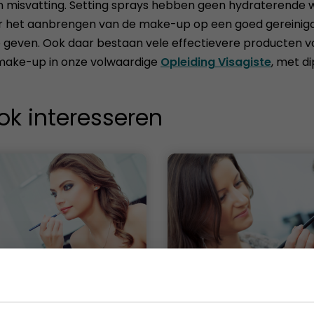
en misvatting. Setting sprays hebben geen hydraterende 
r het aanbrengen van de make-up op een goed gereinigde 
e geven. Ook daar bestaan vele effectievere producten 
n make-up in onze volwaardige
Opleiding Visagiste
, met d
ok interesseren
(basis)
Visagiste
2 - 4 dagen
Duur
9 -