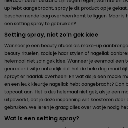
hierdoor beter bestand zijn tegen regen, warmte en zw
up hebt aangebracht, spray je dit product op je gelaat
beschermende laag overheen komt te liggen. Maar is he
een setting spray te gebruiken?
Setting spray, niet zo’n gek idee
Wanneer je een beauty ritueel als make-up aanbrenge
beauty rituelen, zoals je haar stylen of nagellak aanbre
helemaal niet zo’n gek idee. Wanneer je eenmaal een t
gecreëerd wil je natuurlijk dat het de hele dag mooi blijf
sprayt er haarlak overheen! En wat als je een mooie m
en een leuk kleurtje nagellak hebt aangebracht? Dan 
topcoat aan. Het is dus helemaal niet gek, als je een 
uitgewerkt, dat je deze inspanning wilt koesteren door 
gebruiken. We leren je graag alles over wat je nodig 
Wat is een setting spray?