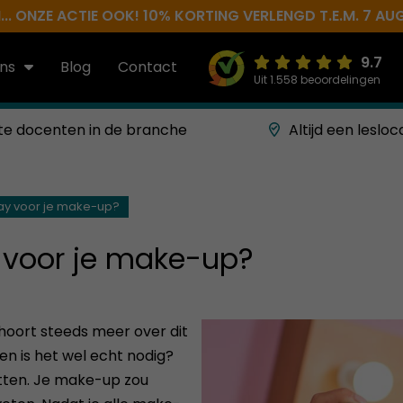
.. ONZE ACTIE OOK! 10% KORTING VERLENGD T.E.M. 7 AU
9.7
ns
Blog
Contact
Uit 1.558 beoordelingen
te docenten in de branche
Altijd een lesloc
ray voor je make-up?
 voor je make-up?
 hoort steeds meer over dit
en is het wel echt nodig?
itten. Je make-up zou