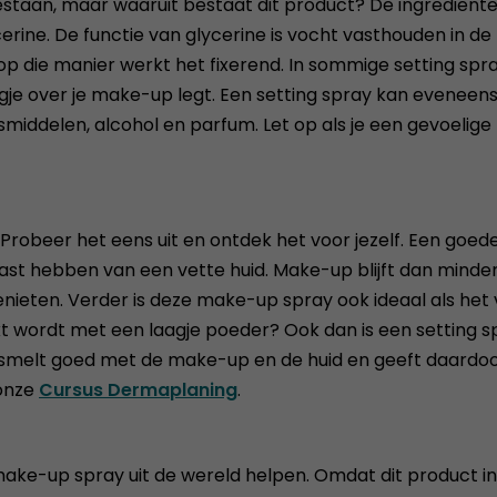
aan, maar waaruit bestaat dit product? De ingrediëntenli
erine. De functie van glycerine is vocht vasthouden in de
op die manier werkt het fixerend. In sommige setting spra
agje over je make-up legt. Een setting spray kan eveneen
middelen, alcohol en parfum. Let op als je een gevoelige
. Probeer het eens uit en ontdek het voor jezelf. Een goed
last hebben van een vette huid. Make-up blijft dan minde
eten. Verder is deze make-up spray ook ideaal als het v
t wordt met een laagje poeder? Ook dan is een setting s
versmelt goed met de make-up en de huid en geeft daardoo
 onze
Cursus Dermaplaning
.
 make-up spray uit de wereld helpen. Omdat dit product i