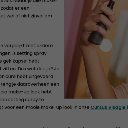
eten. Nadat je alle make-
, zodat er een
t wel of niet zinvol om
n vergelijkt met andere
ngen, is setting spray
e gek kapsel hebt
t zitten. Dus wat doe je? Je
anicure hebt uitgevoerd
breng je daaroverheen een
mooie make-up look hebt
een setting spray te
hebt voor een mooie make-up look in onze
Cursus Visagie 