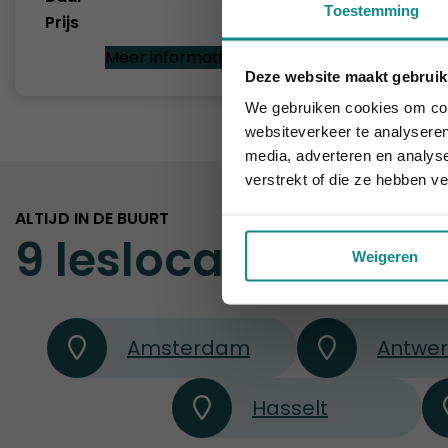
Toestemming
Prijs
€ 329
Prijs
Meer informatie
Deze website maakt gebruik
De hittegolf 
We gebruiken cookies om cont
websiteverkeer te analyseren
media, adverteren en analys
verstrekt of die ze hebben v
ALTIJD IN DE BUURT
9 leslocaties
door 
Weigeren
Amsterdam
Antwe
Hasselt