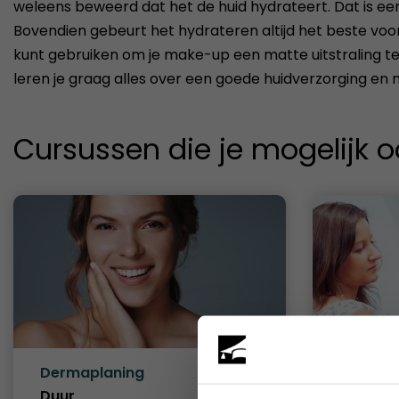
weleens beweerd dat het de huid hydrateert. Dat is e
Bovendien gebeurt het hydrateren altijd het beste voo
kunt gebruiken om je make-up een matte uitstraling t
leren je graag alles over een goede huidverzorging e
Cursussen die je mogelijk o
Dermaplaning
Visagie 
Duur
1 dag
Duur