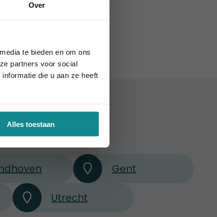
Over
€ 1.279
e
augustus 2026.
 media te bieden en om ons
ze partners voor social
nformatie die u aan ze heeft
België
Alles toestaan
indhoven
Gent
Utrecht