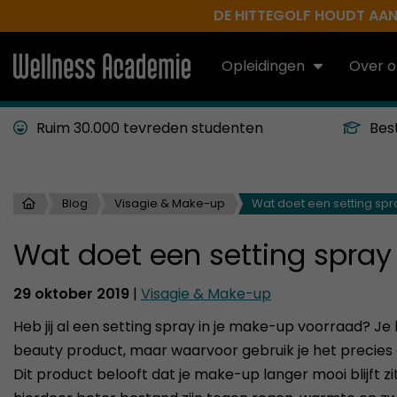
DE HITTEGOLF HOUDT AAN.
Opleidingen
Over o
Ruim 30.000 tevreden studenten
Bes
Blog
Visagie & Make-up
Wat doet een setting sp
Wat doet een setting spray
29 oktober 2019
|
Visagie & Make-up
Heb jij al een setting spray in je make-up voorraad? Je
beauty product, maar waarvoor gebruik je het precies 
Dit product belooft dat je make-up langer mooi blijft z