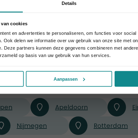
Details
€ 335
Prijs
Meer informatie
Meer informati
 van cookies
houdt aan... onze actie ook! 10% korting verlengd t.e.m. 7 
ent en advertenties te personaliseren, om functies voor social
Sluiten
. Ook delen we informatie over uw gebruik van onze site met on
e. Deze partners kunnen deze gegevens combineren met andere i
erzameld op basis van uw gebruik van hun services.
heel Nederland en 
Aanpassen
rpen
Apeldoorn
E
Nijmegen
Rotterdam