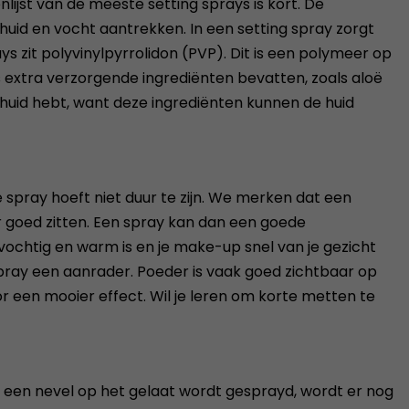
jst van de meeste setting sprays is kort. De
 huid en vocht aantrekken. In een setting spray zorgt
ys zit polyvinylpyrrolidon (PVP). Dit is een polymeer op
s extra verzorgende ingrediënten bevatten, zoals aloë
 huid hebt, want deze ingrediënten kunnen de huid
e spray hoeft niet duur te zijn. We merken dat een
r goed zitten. Een spray kan dan een goede
ochtig en warm is en je make-up snel van je gezicht
pray een aanrader. Poeder is vaak goed zichtbaar op
r een mooier effect. Wil je leren om korte metten te
n een nevel op het gelaat wordt gesprayd, wordt er nog