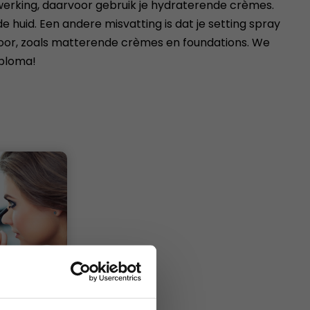
werking, daarvoor gebruik je hydraterende crèmes.
huid. Een andere misvatting is dat je setting spray
voor, zoals matterende crèmes en foundations. We
iploma!
 11 dagen