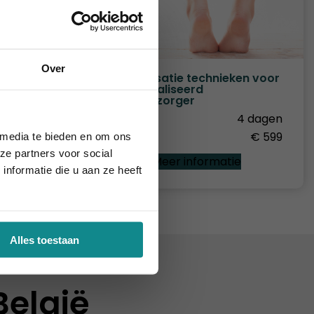
Over
ure
Specialisatie technieken voor
Gespecialiseerd
2 dagen
Voetverzorger
.a. € 279
Duur
4 dagen
ie definitief.
Prijs
€ 599
 media te bieden en om ons
ze partners voor social
e
Meer informatie
nformatie die u aan ze heeft
Alles toestaan
België