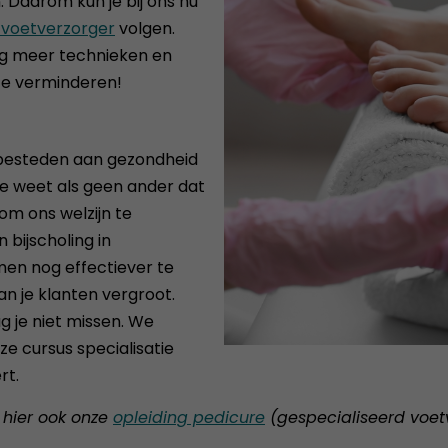
 Daarom kun je bij ons nu
d voetverzorger
volgen.
nog meer technieken en
te verminderen!
e besteden aan gezondheid
. Je weet als geen ander dat
om ons welzijn te
bijscholing in
emen nog effectiever te
n je klanten vergroot.
g je niet missen. We
ze cursus specialisatie
rt.
 hier ook onze
opleiding pedicure
(gespecialiseerd voet