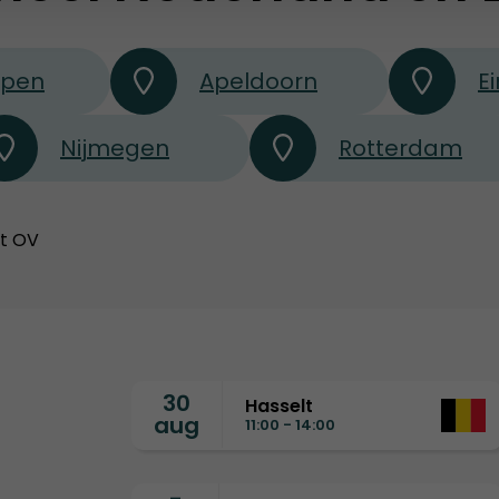
rpen
Apeldoorn
E
Nijmegen
Rotterdam
et OV
30
Hasselt
aug
11:00 - 14:00