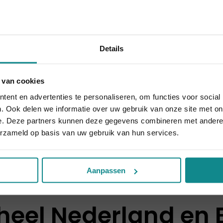
Details
e (Gespecialiseerd
Spa Manicure & Pedic
zorger)
Duur
10 - 16 dagen
Prijs
v
 van cookies
 10% korting t.e.m. 15 augustus, daarna eindigt de zomeract
€ 1.169
ent en advertenties te personaliseren, om functies voor social
Sluiten
. Ook delen we informatie over uw gebruik van onze site met on
Meer informatie
Meer informati
e. Deze partners kunnen deze gegevens combineren met andere i
erzameld op basis van uw gebruik van hun services.
Aanpassen
heel Nederland en 