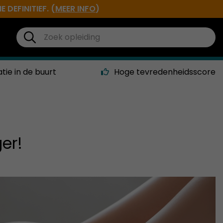
DEFINITIEF. (
MEER INFO
)
atie in de buurt
Hoge tevredenheidsscore
er!