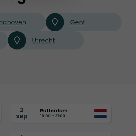
indhoven
Gent
Utrecht
2
Rotterdam
sep
19:00 - 21:00