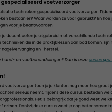
en gespecialiseerd voetverzorger
cialisatie technieken gespecialiseerd voetverzorger. Tijd
en bestaan er? Waar worden ze voor gebruikt? En hoe pas
ragen voor je beantwoorden.
an je docent oefen je uitgebreid met verschillende techn
technieken die in de praktijklessen aan bod komen, zijn
 nagelvervanging en -herstel.
e hand- en voetbehandelingen? Dan is onze
cursus spa
n!
d voetverzorger toon je je klanten nog meer hoe groot jou
voetklachten serieus neemt. Tijdens deze cursus bestede
rgprofessionals. Het is belangrijk dat je goed weet welk
f artsen. Dankzij deze cursus weet je nog beter samen t