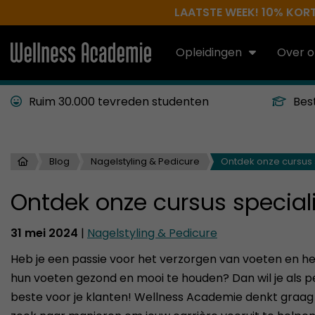
LAATSTE WEEK! 10% KORTI
Opleidingen
Over o
Ruim 30.000 tevreden studenten
Bes
Blog
Nagelstyling & Pedicure
Ontdek onze cursus 
Ontdek onze cursus speciali
31 mei 2024
|
Nagelstyling & Pedicure
Heb je een passie voor het verzorgen van voeten en 
hun voeten gezond en mooi te houden? Dan wil je als p
beste voor je klanten! Wellness Academie denkt graag m