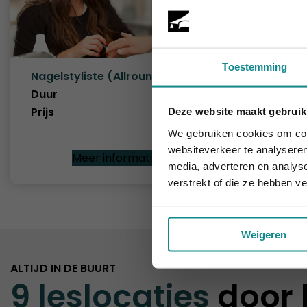
Toestemming
Nagelstyliste (Allround)
Pedicur
Voetver
Duur
9 dagen
Duur
Prijs
€ 1.263
Deze website maakt gebruik
Laatste week!
Prijs
We gebruiken cookies om cont
websiteverkeer te analyseren
Meer informatie
media, adverteren en analys
verstrekt of die ze hebben v
Weigeren
ALTIJD IN DE BUURT
9 leslocaties
door 