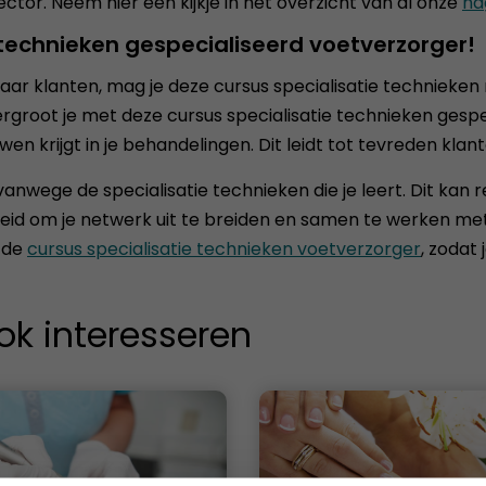
ctor. Neem hier een kijkje in het overzicht van al onze
na
ie technieken gespecialiseerd voetverzorger!
 haar klanten, mag je deze cursus specialisatie technieken 
vergroot je met deze cursus specialisatie technieken gesp
n krijgt in je behandelingen. Dit leidt tot tevreden klan
anwege de specialisatie technieken die je leert. Dit kan 
eid om je netwerk uit te breiden en samen te werken me
r de
cursus specialisatie technieken voetverzorger
, zodat
ok interesseren