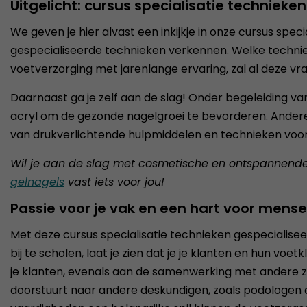
Uitgelicht: cursus specialisatie techniek
We geven je hier alvast een inkijkje in onze cursus spe
gespecialiseerde technieken verkennen. Welke techniek
voetverzorging met jarenlange ervaring, zal al deze v
Daarnaast ga je zelf aan de slag! Onder begeleiding v
acryl om de gezonde nagelgroei te bevorderen. Andere 
van drukverlichtende hulpmiddelen en technieken voor
Wil je aan de slag met cosmetische en ontspannend
gelnagels
vast iets voor jou!
Passie voor je vak en een hart voor mense
Met deze cursus specialisatie technieken gespecialiseer
bij te scholen, laat je zien dat je je klanten en hun 
je klanten, evenals aan de samenwerking met andere zo
doorstuurt naar andere deskundigen, zoals podologen o