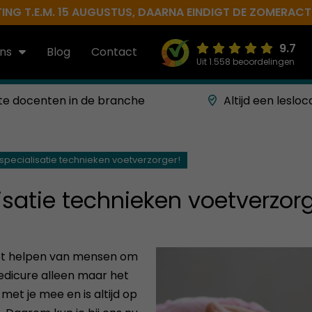
NG T.E.M. 15 AUGUSTUS, DAARNA EINDIGT DE ZOMERACTIE 
9.7
ns
Blog
Contact
Uit 1.558 beoordelingen
te docenten in de branche
Altijd een lesloc
specialisatie technieken voetverzorger!
satie technieken voetverzorg
het helpen van mensen om
edicure alleen maar het
et je mee en is altijd op