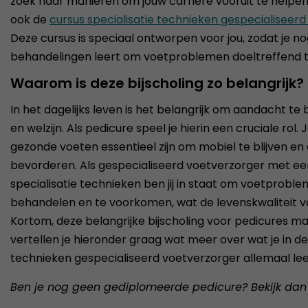
zoek naar manieren om jouw carrière vooruit te helpen.
ook de
cursus specialisatie technieken gespecialiseer
Deze cursus is speciaal ontworpen voor jou, zodat je 
behandelingen leert om voetproblemen doeltreffend 
Waarom is deze bijscholing zo belangrijk?
In het dagelijks leven is het belangrijk om aandacht t
en welzijn. Als pedicure speel je hierin een cruciale rol
gezonde voeten essentieel zijn om mobiel te blijven en 
bevorderen. Als gespecialiseerd voetverzorger met een 
specialisatie technieken ben jij in staat om voetprobl
behandelen en te voorkomen, wat de levenskwaliteit va
Kortom, deze belangrijke bijscholing voor pedicures ma
vertellen je hieronder graag wat meer over wat je in de
technieken gespecialiseerd voetverzorger allemaal lee
Ben je nog geen gediplomeerde pedicure? Bekijk dan