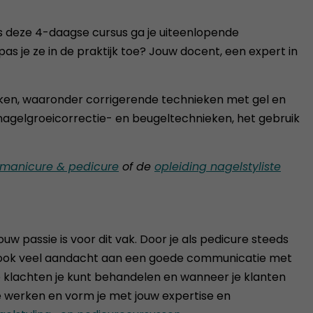
ens deze 4-daagse cursus ga je uiteenlopende
 je ze in de praktijk toe? Jouw docent, een expert in
ieken, waaronder corrigerende technieken met gel en
 nagelgroeicorrectie- en beugeltechnieken, het gebruik
 manicure & pedicure
of de
opleiding nagelstyliste
w passie is voor dit vak. Door je als pedicure steeds
n we ook veel aandacht aan een goede communicatie met
e klachten je kunt behandelen en wanneer je klanten
e werken en vorm je met jouw expertise en