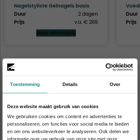
Nagelstyliste Gelnagels basis
Voed
Duur
2 dagen
Duur
Prijs
v.a. € 269
Prijs
Meer informatie
ALTIJD IN DE BUURT
Toestemming
Details
Over
9 leslocaties
door heel
Nederland en België
Deze website maakt gebruik van cookies
We gebruiken cookies om content en advertenties te
personaliseren, om functies voor social media te bieden
Amsterdam
Antwerpen
en om ons websiteverkeer te analyseren. Ook delen we
informatie over uw gebruik van onze site met onze