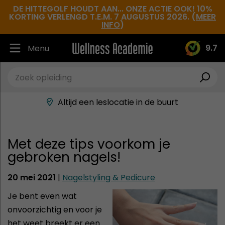
DE HITTEGOLF HOUDT AAN... ONZE ACTIE OOK! 10%
KORTING VERLENGD T.E.M. 7 AUGUSTUS 2026. (
MEER
INFO
)
9.7
Menu
Ruim 30.000 tevreden studenten
Beste docenten in de branche
Altijd een leslocatie in de buurt
Hoge tevredenheidsscore
Met deze tips voorkom je
gebroken nagels!
20 mei 2021
|
Nagelstyling & Pedicure
Je bent even wat
onvoorzichtig en voor je
het weet breekt er een