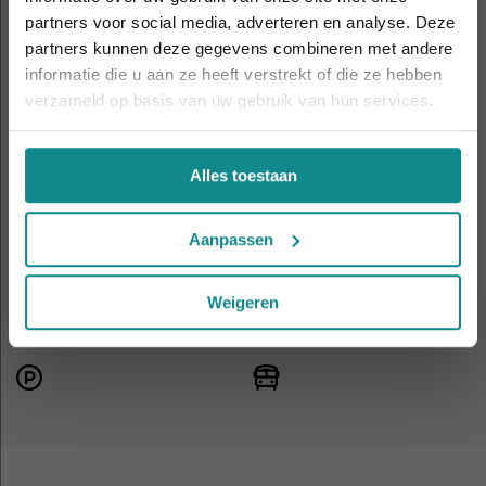
De hittegolf houdt aan... onze actie ook! 10%
partners voor social media, adverteren en analyse. Deze
korting verlengd t.e.m. 7 augustus 2026.
Apeldoorn
Eindhoven
partners kunnen deze gegevens combineren met andere
Sluiten
informatie die u aan ze heeft verstrekt of die ze hebben
verzameld op basis van uw gebruik van hun services.
Gent
Hasselt
Alles toestaan
Nijmegen
Rotterdam
Aanpassen
Utrecht
Weigeren