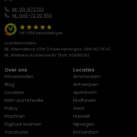
BE: 011-872703
NL: 040-72 00 993
Uit 1.558 beoordelingen
Licentiehouders
BE: Alternatieva VZW (Ondernemingsnr: 0861.827.974)
NL: Wellness Academie BV (KVK: 62819526)
Over ons
Locaties
Infoavonden
Amsterdam
Blog
Antwerpen
Locaties
Apeldoorn
KMO-portefeuille
Eindhoven
Policy
Gent
Klachten
Hasselt
Digitaal examen
Nijmegen
Vacatures
Rotterdam