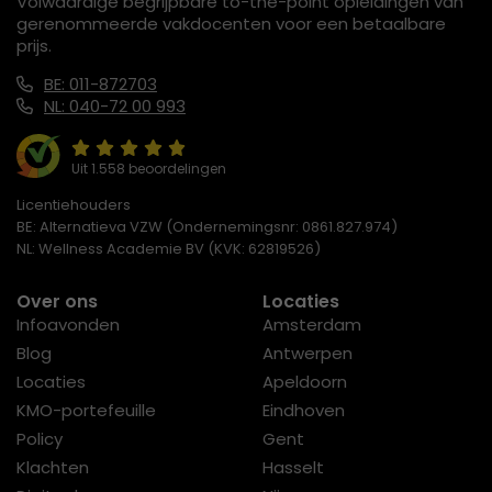
Volwaardige begrijpbare to-the-point opleidingen van
gerenommeerde vakdocenten voor een betaalbare
prijs.
BE: 011-872703
NL: 040-72 00 993
Uit 1.558 beoordelingen
Licentiehouders
BE: Alternatieva VZW (Ondernemingsnr: 0861.827.974)
NL: Wellness Academie BV (KVK: 62819526)
Over ons
Locaties
Infoavonden
Amsterdam
Blog
Antwerpen
Locaties
Apeldoorn
KMO-portefeuille
Eindhoven
Policy
Gent
Klachten
Hasselt