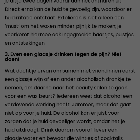
je altijd twee dagen vooraf aan het ontharen uit.
Direct erna kan de huid te gevoelig zijn, waardoor er
huidirritatie ontstaat. Exfoliëren is niet alleen een
‘must’ om het waxen minder pijnlijk te maken; je
voorkomt hiermee ook ingegroeide haartjes, puistjes
en ontstekingen.
3. Even een glaasje drinken tegen de pijn? Niet
doen!
Wat dacht je ervan om samen met vriendinnen eerst
een glaasje wijn of een ander alcoholisch drankje te
nemen, om daarna naar het beauty salon te gaan
voor een wax beurt? Iedereen weet dat alcohol een
verdovende werking heeft. Jammer, maar dat gaat
niet op voor je huid. De alcohol kan er juist voor
zorgen dat je huid gevoeliger wordt, omdat het je
huid uitdroogt. Drink daarom vooraf liever een
glaasje water en bewaar die wijntjes of cocktails