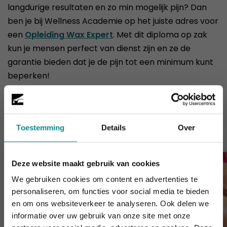
langdurige resultaten en zo min mogelijk pijn? Dan
ben je bij Wellness Academie op het juiste adres voor
een
Opleiding Wax Expert
. Met dit diploma op zak
kun je mensen perfect van dienst zijn en ze de
garantie bieden dat je de pijn tot een minimum kunt
beperken!
Cursussen die je mogelijk ook
interesseren
Toestemming
Details
Over
Deze website maakt gebruik van cookies
We gebruiken cookies om content en advertenties te
personaliseren, om functies voor social media te bieden
en om ons websiteverkeer te analyseren. Ook delen we
informatie over uw gebruik van onze site met onze
De hittegolf houdt aan... onze actie ook! 10%