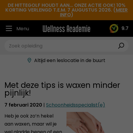
DE HITTEGOLF HOUDT AAN... ONZE ACTIE OOK! 10%
KORTING VERLENGD T.E.M. 7 AUGUSTUS 2026. (
MEER
INFO
)
9.7
Menu
Ruim 30.000 tevreden studenten
Beste docenten in de branche
Altijd een leslocatie in de buurt
Hoge tevredenheidsscore
Met deze tips is waxen minder
pijnlijk!
7 februari 2020
|
Schoonheidsspecialist(e)
Heb je ook zo’n hekel
aan waxen, maar wil je
wel gladde benen of een