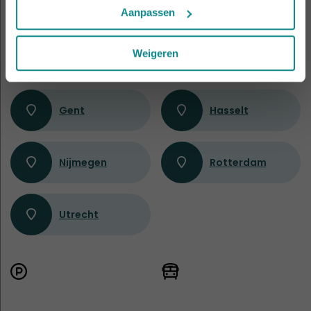
Amsterdam
Antwerpen
Aanpassen
Weigeren
Apeldoorn
Eindhoven
Gent
Hasselt
Nijmegen
Rotterdam
Utrecht