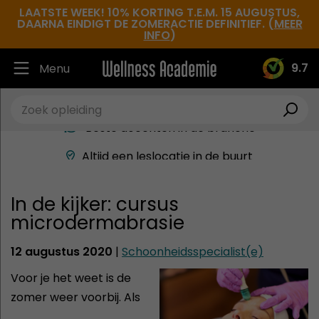
LAATSTE WEEK! 10% KORTING T.E.M. 15 AUGUSTUS,
DAARNA EINDIGT DE ZOMERACTIE DEFINITIEF. (
MEER
INFO
)
9.7
Menu
Ruim 30.000 tevreden studenten
Beste docenten in de branche
Altijd een leslocatie in de buurt
Hoge tevredenheidsscore
In de kijker: cursus
microdermabrasie
12 augustus 2020
|
Schoonheidsspecialist(e)
Voor je het weet is de
zomer weer voorbij. Als