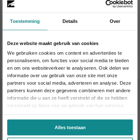
Schoonheidsspecialist(e)
Toestemming
Details
Over
Duur
18 - 26 dagen
Prijs
v.a. € 1.859
Deze website maakt gebruik van cookies
Meer informatie
We gebruiken cookies om content en advertenties te
personaliseren, om functies voor social media te bieden
en om ons websiteverkeer te analyseren. Ook delen we
informatie over uw gebruik van onze site met onze
Laatste week! 10% korting t.e.m. 15 augustus,
partners voor social media, adverteren en analyse. Deze
daarna eindigt de zomeractie definitief.
partners kunnen deze gegevens combineren met andere
Sluiten
ALTIJD IN DE BUURT
informatie die u aan ze heeft verstrekt of die ze hebben
9 leslocaties
door heel
verzameld op basis van uw gebruik van hun services.
Nederland en België
Alles toestaan