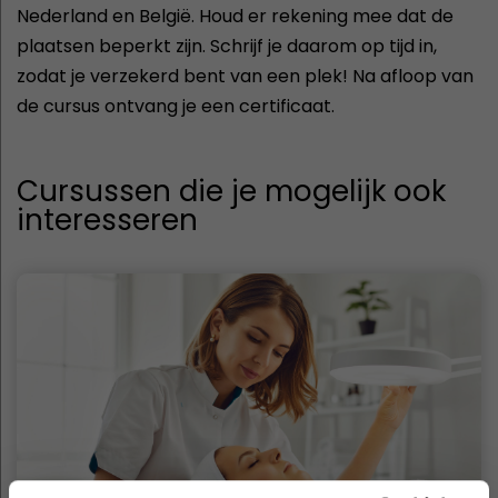
Nederland en België. Houd er rekening mee dat de
plaatsen beperkt zijn. Schrijf je daarom op tijd in,
zodat je verzekerd bent van een plek! Na afloop van
de cursus ontvang je een certificaat.
Cursussen die je mogelijk ook
interesseren