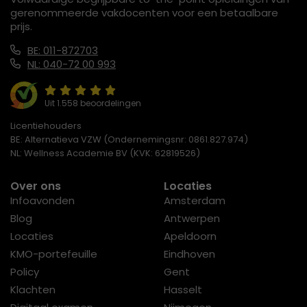
gerenommeerde vakdocenten voor een betaalbare
prijs.
BE: 011-872703
NL: 040-72 00 993
Uit 1.558 beoordelingen
Licentiehouders
BE: Alternatieva VZW (Ondernemingsnr: 0861.827.974)
NL: Wellness Academie BV (KVK: 62819526)
Over ons
Locaties
Infoavonden
Amsterdam
Blog
Antwerpen
Locaties
Apeldoorn
KMO-portefeuille
Eindhoven
Policy
Gent
Klachten
Hasselt