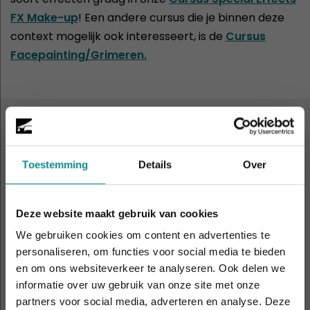
FX Make-up
! Een andere cursus die je binnen deze
context mogelijk ook interesseert, is de
Cursus
Facepainting/Grimeren.
ALTIJD IN DE BUURT
9 leslocaties
door heel
Toestemming
Details
Over
Nederland en België
Deze website maakt gebruik van cookies
We gebruiken cookies om content en advertenties te
Amsterdam
Antwerpen
personaliseren, om functies voor social media te bieden
en om ons websiteverkeer te analyseren. Ook delen we
informatie over uw gebruik van onze site met onze
De hittegolf houdt aan... onze actie ook! 10%
Apeldoorn
Eindhoven
partners voor social media, adverteren en analyse. Deze
korting verlengd t.e.m. 7 augustus 2026.