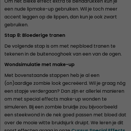
Om het bleke effect extra te benadrukken kun je
een nude lipmake-up gebruiken. Wil je toch meer
accent leggen op de lippen, dan kun je ook zwart
gebruiken.
Stap 8: Bloederige tranen
De volgende stap is om met nepbloed tranen te
tekenen in de buitenooghoek van een van de ogen.
Wondsimulatie met make-up
Met bovenstaande stappen heb je al een
(on)aardige zombie look gecreëerd. Wil je graag nóg
een stapje verdergaan? Dan zijn er allerlei manieren
om met special effects make-up wonden te
simuleren. Bij een zombie bruidje zou bijvoorbeeld
een steekwond in de nek goed passen met bloed dat
over de mooie witte bruidsjurk druipt. We leren je dit
soort effecten graag in onze
Cursus Special Effects