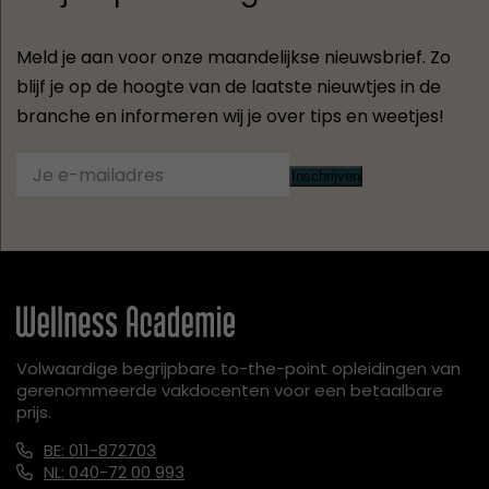
Meld je aan voor onze maandelijkse nieuwsbrief. Zo
blijf je op de hoogte van de laatste nieuwtjes in de
branche en informeren wij je over tips en weetjes!
Inschrijven
Volwaardige begrijpbare to-the-point opleidingen van
gerenommeerde vakdocenten voor een betaalbare
prijs.
BE: 011-872703
NL: 040-72 00 993