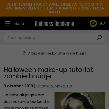
DE HITTEGOLF HOUDT AAN... ONZE ACTIE OOK! 10%
KORTING VERLENGD T.E.M. 7 AUGUSTUS 2026. (
MEER
INFO
)
9.7
Menu
Ruim 30.000 tevreden studenten
Beste docenten in de branche
Altijd een leslocatie in de buurt
Hoge tevredenheidsscore
Halloween make-up tutorial:
zombie bruidje
9 oktober 2019
|
Visagie & Make-up
Je hebt altijd geleerd
dat make-up bedoeld is
om je mooier te maken.