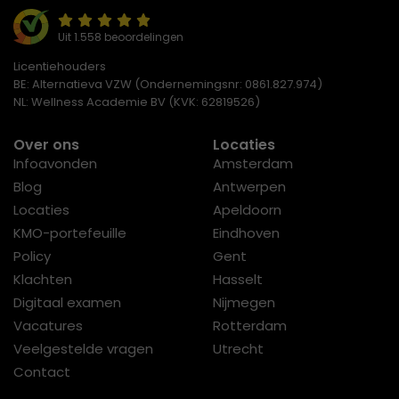
Uit 1.558 beoordelingen
Licentiehouders
BE: Alternatieva VZW (Ondernemingsnr: 0861.827.974)
NL: Wellness Academie BV (KVK: 62819526)
Over ons
Locaties
Infoavonden
Amsterdam
Blog
Antwerpen
Locaties
Apeldoorn
KMO-portefeuille
Eindhoven
Policy
Gent
Klachten
Hasselt
Digitaal examen
Nijmegen
Vacatures
Rotterdam
Veelgestelde vragen
Utrecht
Contact