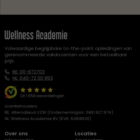
Volwaardige begrijpbare to-the-point opleidingen van
gerenommeerde vakdocenten voor een betaalbare
prijs.
BE: 011-872703
NL: 040-72 00 993
Uit 1.558 beoordelingen
Licentiehouders
BE: Alternatieva VZW (Ondernemingsnr: 0861.827.974)
NL: Wellness Academie BV (KVK: 62819526)
Over ons
Locaties