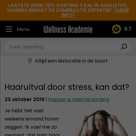
LAATSTE WEEK! 10% KORTING T.E.M. 15 AUGUSTUS,
DAARNA EINDIGT DE ZOMERACTIE DEFINITIEF. (
MEER
INFO
)
9.7
Menu
Ruim 30.000 tevreden studenten
Beste docenten in de branche
Altijd een leslocatie in de buurt
Hoge tevredenheidsscore
Haaruitval door stress, kan dat?
23 oktober 2019
|
Kapper & Haarverzorging
Je hebt het vast
weleens iemand horen
zeggen:
‘Ik voel me zo
gestrest, dat mijn haar