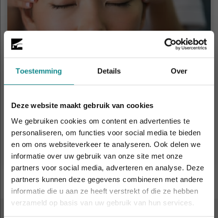
Toestemming
Details
Over
Indiase hoofdmassage (Indian head
massage)
Deze website maakt gebruik van cookies
Duur
1 dag
We gebruiken cookies om content en advertenties te
Prijs
€ 219
personaliseren, om functies voor social media te bieden
en om ons websiteverkeer te analyseren. Ook delen we
Meer informatie
informatie over uw gebruik van onze site met onze
Laatste week! 10% korting t.e.m. 15 augustus,
partners voor social media, adverteren en analyse. Deze
daarna eindigt de zomeractie definitief.
partners kunnen deze gegevens combineren met andere
Sluiten
informatie die u aan ze heeft verstrekt of die ze hebben
verzameld op basis van uw gebruik van hun services.