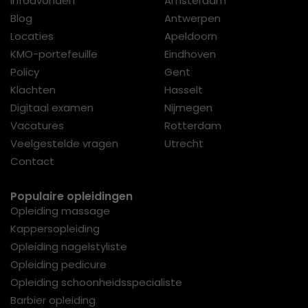
Infoavonden
Amsterdam
Blog
Antwerpen
Locaties
Apeldoorn
KMO-portefeuille
Eindhoven
Policy
Gent
Klachten
Hasselt
Digitaal examen
Nijmegen
Vacatures
Rotterdam
Veelgestelde vragen
Utrecht
Contact
Populaire opleidingen
Opleiding massage
Kappersopleiding
Opleiding nagelstyliste
Opleiding pedicure
Opleiding schoonheidsspecialiste
Barbier opleiding