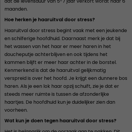
dat de levensduur van 5-7 jaar verkort wordt naar 6
maanden.
Hoe herken je haaruitval door stress?
Haaruitval door stress begint vaak met een jeukende
en schilferige hoofdhuid. Daarnaast merk je dat bij
het wassen van het haar er meer haren in het
doucheputje achterblijven en ook tijdens het
kammen blijft er meer haar achter in de borstel.
Kenmerkend is dat de haaruitval gelijkmatig
verspreid is over het hoofd. Je krijgt een dunnere bos
haren. Als je een lok haar opzij schuift, zie je dat er
steeds meer ruimte is tussen de afzonderlijke
haartjes. De hoofdhuid kun je duidelijker zien dan
voorheen.
Wat kun je doen tegen haaruitval door stress?
Het is belangrijk om de oorzaak aan te pakken. Dit