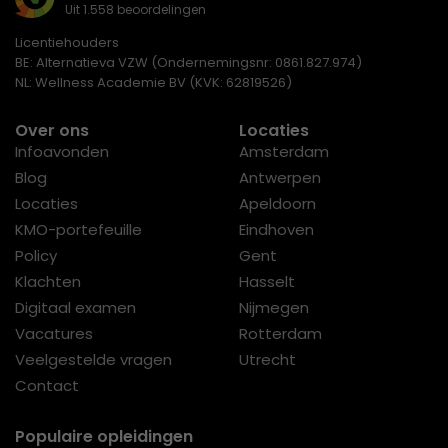
Uit 1.558 beoordelingen
Licentiehouders
BE: Alternatieva VZW (Ondernemingsnr: 0861.827.974)
NL: Wellness Academie BV (KVK: 62819526)
Over ons
Locaties
Infoavonden
Amsterdam
Blog
Antwerpen
Locaties
Apeldoorn
KMO-portefeuille
Eindhoven
Policy
Gent
Klachten
Hasselt
Digitaal examen
Nijmegen
Vacatures
Rotterdam
Veelgestelde vragen
Utrecht
Contact
Populaire opleidingen