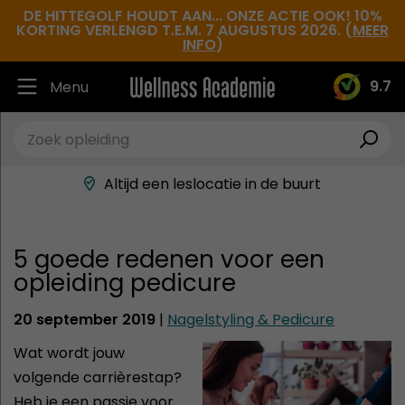
DE HITTEGOLF HOUDT AAN... ONZE ACTIE OOK! 10%
KORTING VERLENGD T.E.M. 7 AUGUSTUS 2026. (
MEER
INFO
)
9.7
Menu
Ruim 30.000 tevreden studenten
Beste docenten in de branche
Altijd een leslocatie in de buurt
Hoge tevredenheidsscore
5 goede redenen voor een
opleiding pedicure
20 september 2019
|
Nagelstyling & Pedicure
Wat wordt jouw
volgende carrièrestap?
Heb je een passie voor