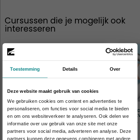
Cursussen die je mogelijk ook
interesseren
Toestemming
Details
Over
Deze website maakt gebruik van cookies
We gebruiken cookies om content en advertenties te
personaliseren, om functies voor social media te bieden
Nagelstyliste (Allround)
Pedic
Voet
en om ons websiteverkeer te analyseren. Ook delen we
Duur
9 dagen
Duur
informatie over uw gebruik van onze site met onze
De hittegolf houdt aan... onze actie ook! 10%
Prijs
€ 1.263
Prijs
partners voor social media, adverteren en analyse. Deze
korting verlengd t.e.m. 7 augustus 2026.
partners kunnen deze gegevens combineren met andere