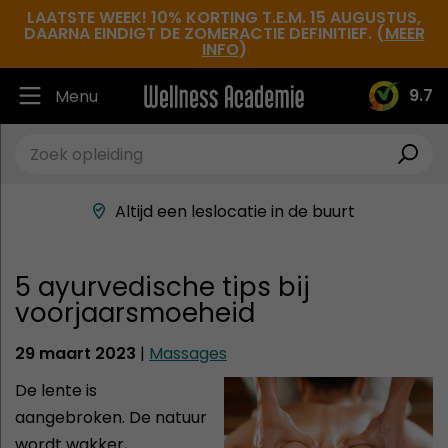
LAATSTE WEEK! 10% KORTING T.E.M. 15 AUGUSTUS,
DAARNA EINDIGT DE ZOMERACTIE DEFINITIEF. (
MEER
INFO
)
9.7
Menu
Ruim 30.000 tevreden studenten
Beste docenten in de branche
Altijd een leslocatie in de buurt
Hoge tevredenheidsscore
5 ayurvedische tips bij
voorjaarsmoeheid
29 maart 2023
|
Massages
De lente is
aangebroken. De natuur
wordt wakker,