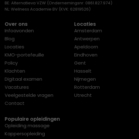
BE: Alternatieva VZW (Ondernemingsnr: 0861.827.974)
NL: Wellness Academie BV (KVK: 62819526)
Over ons
Locaties
Infoavonden
Amsterdam
Blog
Antwerpen
Locaties
Apeldoorn
KMO-portefeuille
Eindhoven
Policy
Gent
Klachten
Hasselt
Digitaal examen
Nijmegen
Vacatures
Rotterdam
Veelgestelde vragen
Utrecht
Contact
Populaire opleidingen
Opleiding massage
Kappersopleiding