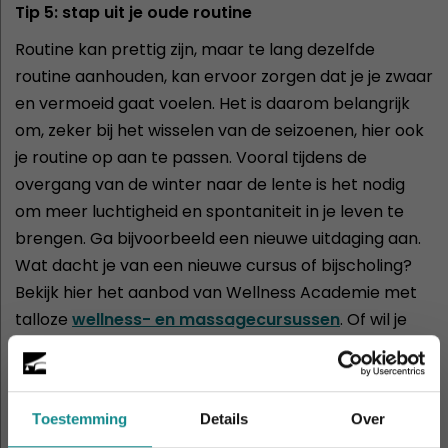
Tip 5: stap uit je oude routine
Routine kan prettig zijn, maar te lang dezelfde
routine aanhouden, kan ervoor zorgen dat je je zwaar
en vermoeid gaat voelen. Het is daarom belangrijk
om, zeker bij het wisselen van de seizoenen, hier ook
je routine op aan te passen. Vooral tijdens de
overgang van de winter naar de lente is het nodig
om meer luchtigheid en spontaniteit in je leven te
brengen. Ga bijvoorbeeld een nieuwe uitdaging aan.
Wat dacht je van een nieuwe cursus of bijscholing?
Bekijk hier het aanbod van Wellness Academie met
talloze
wellness- en massagecursussen
. Of wil je
misschien een echte expert worden in de ayurveda?
Dan staat er bij ons ook een complete
opleiding
ayurvedisch behandelaar
voor je klaar!
Toestemming
Details
Over