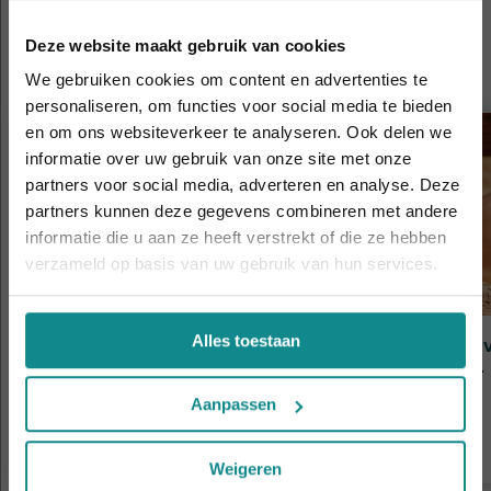
Cursussen die je mogelijk ook
Deze website maakt gebruik van cookies
interesseren
We gebruiken cookies om content en advertenties te
personaliseren, om functies voor social media te bieden
en om ons websiteverkeer te analyseren. Ook delen we
informatie over uw gebruik van onze site met onze
Laatste week! 10% korting t.e.m. 15 augustus,
partners voor social media, adverteren en analyse. Deze
daarna eindigt de zomeractie definitief.
partners kunnen deze gegevens combineren met andere
Sluiten
informatie die u aan ze heeft verstrekt of die ze hebben
verzameld op basis van uw gebruik van hun services.
Alles toestaan
Ayurveda (basiskennis)
Ayur
Duur
Online
Duur
Prijs
€ 259
Prijs
Aanpassen
Meer informatie
Weigeren