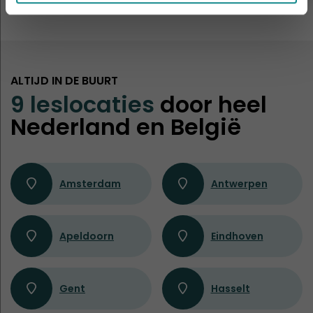
ALTIJD IN DE BUURT
9 leslocaties
door heel
Nederland en België
Amsterdam
Antwerpen
Apeldoorn
Eindhoven
Gent
Hasselt