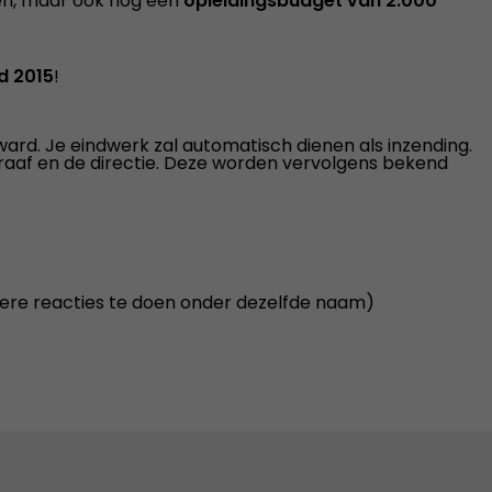
nen, maar ook nog een
opleidingsbudget van 2.000
d 2015
!
rd. Je eindwerk zal automatisch dienen als inzending.
raaf en de directie. Deze worden vervolgens bekend
rdere reacties te doen onder dezelfde naam)