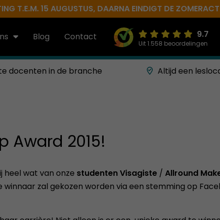
NG T.E.M. 15 AUGUSTUS, DAARNA EINDIGT DE ZOMERACTIE 
9.7
ns
Blog
Contact
Uit 1.558 beoordelingen
te docenten in de branche
Altijd een lesloc
p Award 2015!
bij heel wat van onze
studenten
Visagiste
/
Allround Make
e winnaar zal gekozen worden via een stemming op Faceb