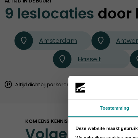
ALTIJD IN DE BUURT
9 leslocaties
door 
Amsterdam
Antwe
Hasselt
Altijd dichtbij parkeren
Goed bereikbaar via h
Toestemming
KOM EENS KENNISMAKEN
Volgende
Deze website maakt gebruik
Laatste week!
We gebruiken cookies om cont