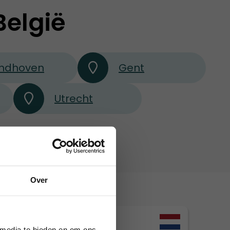
België
indhoven
Gent
Utrecht
Over
2
Rotterdam
ie definitief.
sep
19:00 - 21:00
 media te bieden en om ons