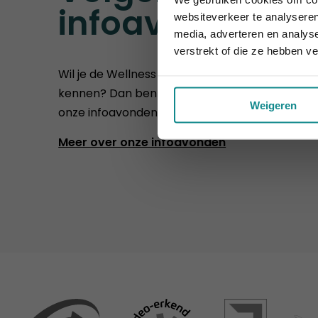
infoavonden
websiteverkeer te analyseren
media, adverteren en analys
verstrekt of die ze hebben v
Wil je de Wellness Academie beter leren
kennen? Dan ben je van harte welkom op
Weigeren
onze infoavonden of opendagen.
Meer over onze infoavonden