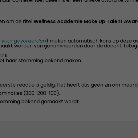
haar carrière! Niet alleen is er een unieke award te win
den om de titel
Wellness Academie Make Up Talent Awar
e voor gevorderden
) maken automatisch kans op deze awa
 gemaakt worden van genomineerden door de docent, fotog
ook.
jn of haar stemming bekend maken.
 eerste reactie is geldig. Het heeft dus geen zin om mee
ominaties (300-200-100).
r stemming bekend gemaakt wordt.