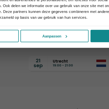
Sluiten
. Ook delen we informatie over uw gebruik van onze site met on
e. Deze partners kunnen deze gegevens combineren met andere i
5
Amsterdam
erzameld op basis van uw gebruik van hun services.
sep
11:00 - 14:00
Aanpassen
9
Eindhoven
sep
19:00 - 21:00
21
Utrecht
sep
19:00 - 21:00