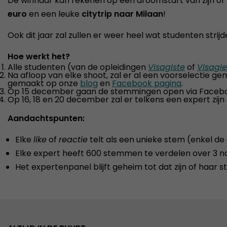
De winnaar kan rekenen op een droomstart van zijn of 
euro
en een leuke
citytrip naar Milaan
!
Ook dit jaar zal zullen er weer heel wat studenten strij
Hoe werkt het?
Alle studenten (van de opleidingen
Visagiste
of
Visagi
Na afloop van elke shoot, zal er al een voorselectie
gemaakt op onze
blog
en
Facebook pagina
.
Op 15 december gaan de stemmingen open via Faceb
Op 16, 18 en 20 december zal er telkens een expert zi
Aandachtspunten:
Elke
like
of
reactie
telt als een unieke stem (enkel de
Elke expert heeft 600 stemmen te verdelen over 3 n
Het expertenpanel blijft geheim tot dat zijn of haa