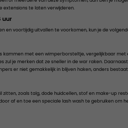
en of meerdere van deze symptomen, dan ben je mogelijk a
e extensions te laten verwijderen.
 uur
en voortijdig uitvallen te voorkomen, kun je de volgende
jks kammen met een wimperborsteltje, vergelijkbaar met
es zul je merken dat ze sneller in de war raken. Daarnaast 
pers er niet gemakkelijk in blijven haken, anders bestaat 
il zitten, zoals talg, dode huidcellen, stof en make-up re
door af en toe een speciale lash wash te gebruiken om het