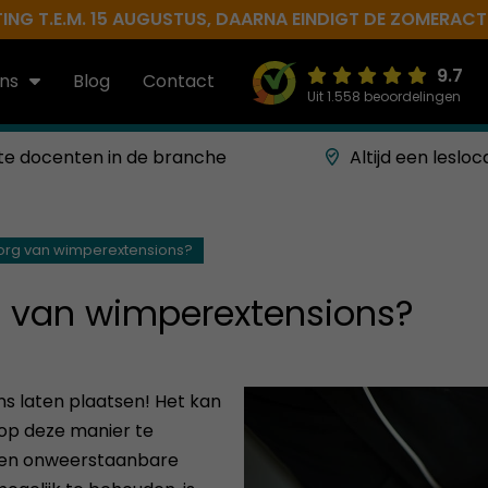
NG T.E.M. 15 AUGUSTUS, DAARNA EINDIGT DE ZOMERACTIE 
9.7
ns
Blog
Contact
Uit 1.558 beoordelingen
te docenten in de branche
Altijd een lesloc
zorg van wimperextensions?
g van wimperextensions?
s laten plaatsen! Het kan
 op deze manier te
: een onweerstaanbare