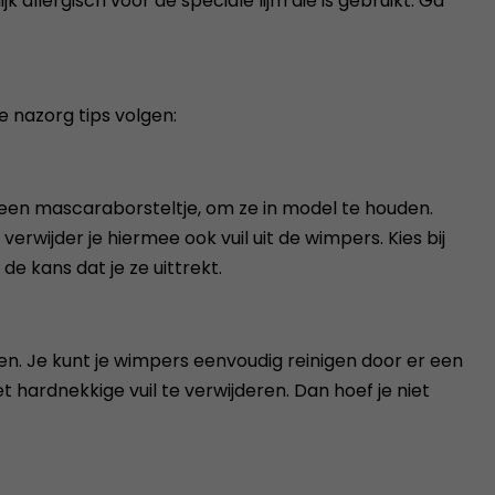
llergisch voor de speciale lijm die is gebruikt. Ga
 nazorg tips volgen:
 een mascaraborsteltje, om ze in model te houden.
verwijder je hiermee ook vuil uit de wimpers. Kies bij
de kans dat je ze uittrekt.
sten. Je kunt je wimpers eenvoudig reinigen door er een
 hardnekkige vuil te verwijderen. Dan hoef je niet