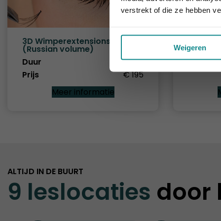
verstrekt of die ze hebben v
3D Wimperextensions
Wimpere
Weigeren
(Russian volume)
Duur
Duur
1 dag
Prijs
Prijs
€ 195
Meer informatie
ALTIJD IN DE BUURT
9 leslocaties
door 