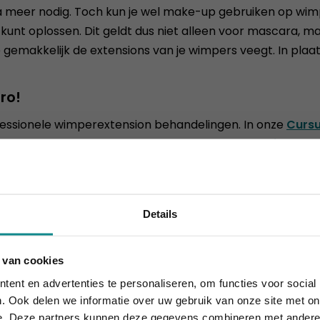
a meer nodig. Toch kun je wel make-up gebruiken op wim
 kunt oplossen. Dit geldt dus niet alleen voor mascara, 
 gemakkelijk de extensions van je wimpers veegt. In plaa
ro!
ofessionele wimperextension behandelingen. In onze
Cursu
ardigheden uitbreiden door ook onze
Cursus 3D Wimperex
ok interesseren
Details
 van cookies
 10% korting t.e.m. 15 augustus, daarna eindigt de zomeract
ent en advertenties te personaliseren, om functies voor social
Sluiten
. Ook delen we informatie over uw gebruik van onze site met on
e. Deze partners kunnen deze gegevens combineren met andere i