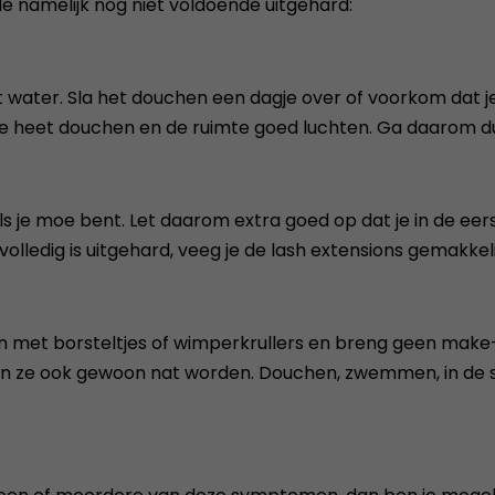
ode namelijk nog niet voldoende uitgehard:
water. Sla het douchen een dagje over of voorkom dat je
te heet douchen en de ruimte goed luchten. Ga daarom d
als je moe bent. Let daarom extra goed op dat je in de e
olledig is uitgehard, veeg je de lash extensions gemakkeli
gen met borsteltjes of wimperkrullers en breng geen mak
n ze ook gewoon nat worden. Douchen, zwemmen, in de sau