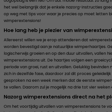
oogopslag is een feit! Om dat mooie resultaat zo lang m
het wel belangrijk dat je enkele nazorg-instructies goe
op weg met tips voor waar je precies op moet letten bi
wimperextensions!
Hoe lang heb je plezier van wimperextens
Allereerst willen we je erop attenderen dat wimperexte
worden bevestigd aan je natuurlijke wimperhaartjes. G
logischerwijs groeien en op den duur uitvallen, vallen h
wimperextensions uit. De haartjes volgen een groeicyclu
periode van groei, rust en uitvallen. Gelukkig bevinden 
zich in dezelfde fase, daardoor zal dit proces geleidelij
gesproken na een week merken dat de eerste wimperv
te vallen. Daarom zul je mogelijk na drie tot vier wek
Nazorg wimperextensions direct na het p
Om het voortijdig uitvallen van wimperextensions te vo