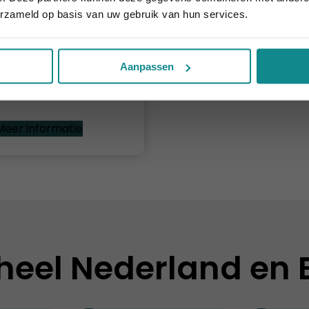
erzameld op basis van uw gebruik van hun services.
xtensions
Aanpassen
2 dagen
v.a. € 279
Meer informatie
heel Nederland en 