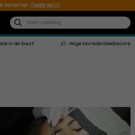
DEFINITIEF. (
MEER INFO
)
atie in de buurt
Hoge tevredenheidsscore