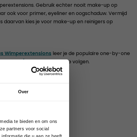
perextensions. Gebruik echter nooit make-up op
maar ook voor primer, eyeliner en oogschaduw. Vermijd
ts daarvan kies je voor make-up en reinigers op
s Wimperextensions
leer je de populaire one-by-one
tensions/ Russian volume
te volgen.
Over
ie definitief.
 media te bieden en om ons
ze partners voor social
nformatie die u aan ze heeft