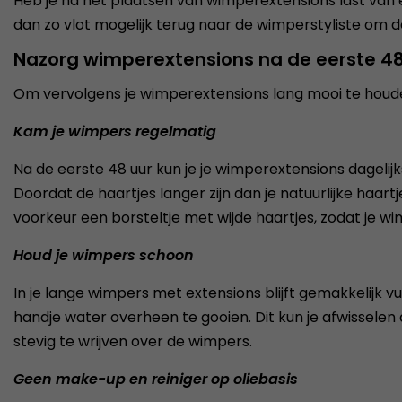
Heb je na het plaatsen van wimperextensions last van e
dan zo vlot mogelijk terug naar de wimperstyliste om d
Nazorg wimperextensions na de eerste 48
Om vervolgens je wimperextensions lang mooi te houden 
Kam je wimpers regelmatig
Na de eerste 48 uur kun je je wimperextensions dageli
Doordat de haartjes langer zijn dan je natuurlijke haartj
voorkeur een borsteltje met wijde haartjes, zodat je wim
Houd je wimpers schoon
In je lange wimpers met extensions blijft gemakkelijk vu
handje water overheen te gooien. Dit kun je afwisselen 
stevig te wrijven over de wimpers.
Geen make-up en reiniger op oliebasis