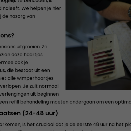
ogelijk te behouden, is
d naleeft. We helpen je hier
j de nazorg van
ions?
nsions uitgroeien. Ze
ezien deze haartjes
iermee ook je
s, die bestaat uit een
niet alle wimperhaartjes
k verlopen. Je zult normaal
erlengingen uit beginnen
en een refill behandeling moeten ondergaan om een optima
laatsen (24-48 uur)
orkomen, is het cruciaal dat je de eerste 48 uur na het 