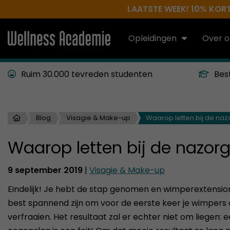
LAATSTE WEEK! 10% KORTI
Opleidingen
Over o
Ruim 30.000 tevreden studenten
Bes
Blog
Visagie & Make-up
Waarop letten bij de na
Waarop letten bij de nazor
9 september 2019
|
Visagie & Make-up
Eindelijk! Je hebt de stap genomen en wimperextension
best spannend zijn om voor de eerste keer je wimpers
verfraaien. Het resultaat zal er echter niet om liegen