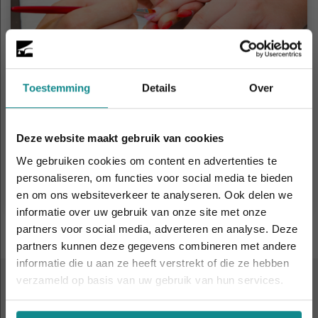
Toestemming
Details
Over
Nagelstyliste Gelnagels basis
Deze website maakt gebruik van cookies
Duur
2 dagen
Prijs
v.a. € 269
We gebruiken cookies om content en advertenties te
personaliseren, om functies voor social media te bieden
Meer informatie
en om ons websiteverkeer te analyseren. Ook delen we
informatie over uw gebruik van onze site met onze
Laatste week! 10% korting t.e.m. 15 augustus,
partners voor social media, adverteren en analyse. Deze
daarna eindigt de zomeractie definitief.
partners kunnen deze gegevens combineren met andere
Sluiten
informatie die u aan ze heeft verstrekt of die ze hebben
verzameld op basis van uw gebruik van hun services.
ALTIJD IN DE BUURT