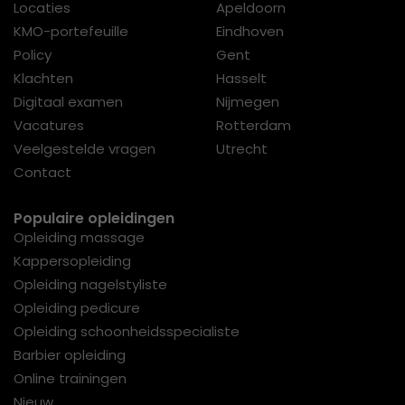
Locaties
Apeldoorn
KMO-portefeuille
Eindhoven
Policy
Gent
Klachten
Hasselt
Digitaal examen
Nijmegen
Vacatures
Rotterdam
Veelgestelde vragen
Utrecht
Contact
Populaire opleidingen
Opleiding massage
Kappersopleiding
Opleiding nagelstyliste
Opleiding pedicure
Opleiding schoonheidsspecialiste
Barbier opleiding
Online trainingen
Nieuw