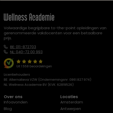
Volwaardige begrijpbare to-the-point opleidingen van
gerenommeerde vakdocenten voor een betaalbare
prijs.
BE: 011-872703
NL: 040-72 00 993
Uit 1.558 beoordelingen
Licentiehouders
BE: Alternatieva VZW (Ondernemingsnr: 0861.827.974)
NL: Wellness Academie BV (KVK: 62819526)
Over ons
Locaties
Infoavonden
Amsterdam
Blog
Antwerpen