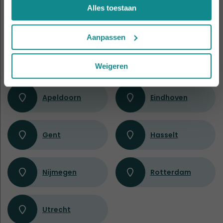
9 leslocaties
door heel
Alles toestaan
Nederland en België
Aanpassen
Amsterdam
Antwerpen
Weigeren
Apeldoorn
Eindhoven
Gent
Hasselt
Nijmegen
Rotterdam
Utrecht