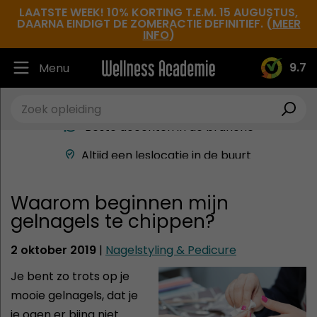
LAATSTE WEEK! 10% KORTING T.E.M. 15 AUGUSTUS,
DAARNA EINDIGT DE ZOMERACTIE DEFINITIEF. (
MEER
INFO
)
9.7
Menu
Ruim 30.000 tevreden studenten
Beste docenten in de branche
Altijd een leslocatie in de buurt
Hoge tevredenheidsscore
Waarom beginnen mijn
gelnagels te chippen?
2 oktober 2019
|
Nagelstyling & Pedicure
Je bent zo trots op je
mooie gelnagels, dat je
je ogen er bijna niet