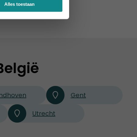
Alles toestaan
België
indhoven
Gent
Utrecht