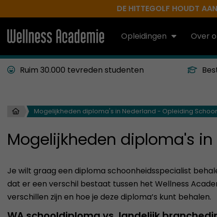
DE HITTEGOLF HOUDT AAN.
Opleidingen
Over o
Ruim 30.000 tevreden studenten
Bes
Mogelijkheden diploma's in Nederland - Opleiding Schoon
Mogelijkheden diploma's in
Je wilt graag een diploma schoonheidsspecialist behale
dat er een verschil bestaat tussen het Wellness Academ
verschillen zijn en hoe je deze diploma’s kunt behalen.
WA schooldiploma vs. landelijk branched