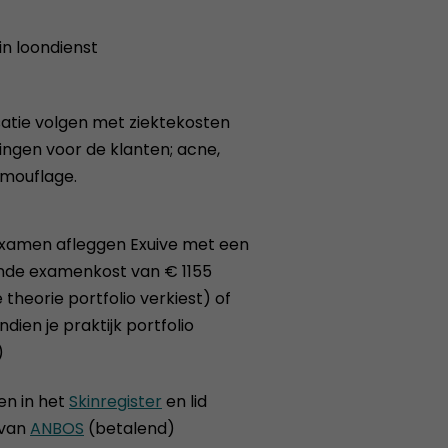
n loondienst
satie volgen met ziektekosten
ngen voor de klanten; acne,
amouflage.
examen afleggen Exuive met een
nde examenkost van € 1155
je theorie portfolio verkiest) of
ndien je praktijk portfolio
)
ven in het
Skinregister
en lid
 van
ANBOS
(betalend)