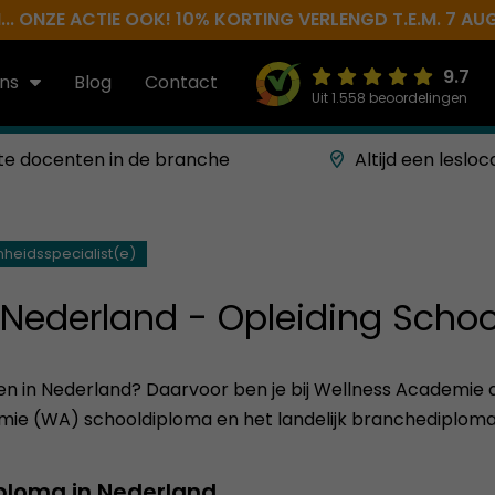
.. ONZE ACTIE OOK! 10% KORTING VERLENGD T.E.M. 7 AU
9.7
ns
Blog
Contact
Uit 1.558 beoordelingen
te docenten in de branche
Altijd een lesloc
heidsspecialist(e)
 Nederland - Opleiding Schoo
n in Nederland? Daarvoor ben je bij Wellness Academie aan
ie (WA) schooldiploma en het landelijk branchediploma (E
iploma in Nederland