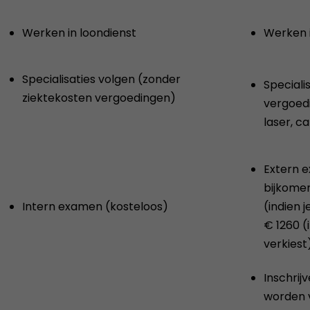
Werken in loondienst
Werken i
Specialisaties volgen (zonder
Speciali
ziektekosten vergoedingen)
vergoedi
laser, c
Extern 
bijkome
Intern examen (kosteloos)
(indien 
€ 1260 (i
verkiest
Inschrij
worden