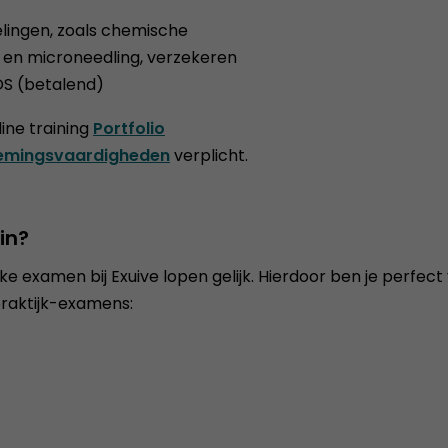
lingen, zoals chemische
 en microneedling, verzekeren
OS (betalend)
line training
Portfolio
emingsvaardigheden
verplicht.
in?
jke examen bij Exuive lopen gelijk. Hierdoor ben je perfec
praktijk-examens: