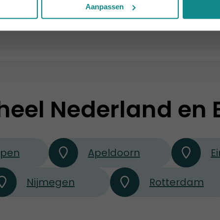
ng
Aanpassen
heel Nederland en 
rpen
Apeldoorn
E
Nijmegen
Rotterdam