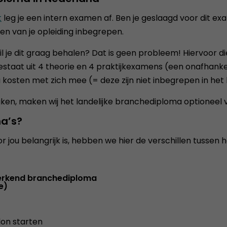
t
leg je een intern examen af. Ben je geslaagd voor dit 
en van je opleiding inbegrepen.
l je dit graag behalen? Dat is geen probleem! Hiervoor d
estaat uit 4 theorie en 4 praktijkexamens (een onafhankel
 kosten met zich mee (= deze zijn niet inbegrepen in het 
, maken wij het landelijke branchediploma optioneel voo
ma’s?
jou belangrijk is, hebben we hier de verschillen tussen 
 erkend branchediploma
e)
lon starten