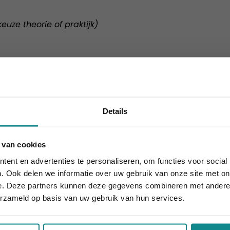
 keuze theorie of praktijk)
)
2)
(SP-3)
t assessment (P-3)
(vrije keuze theorie of praktijk)
Details
Dan kunt je je via de volgende link opgeven voor de exame
 van cookies
rainingen Schoonheidsspecialist(e)!
houdt aan... onze actie ook! 10% korting verlengd t.e.m. 7 
ent en advertenties te personaliseren, om functies voor social
Sluiten
den, hebben we bij Wellness Academie een reeks
Examentra
. Ook delen we informatie over uw gebruik van onze site met on
eigen wens kunt volgen. In de lessen herhalen we de lesstof 
e. Deze partners kunnen deze gegevens combineren met andere i
nen. Je docent geeft je daarbij extra praktische tips voor
erzameld op basis van uw gebruik van hun services.
trainingen: