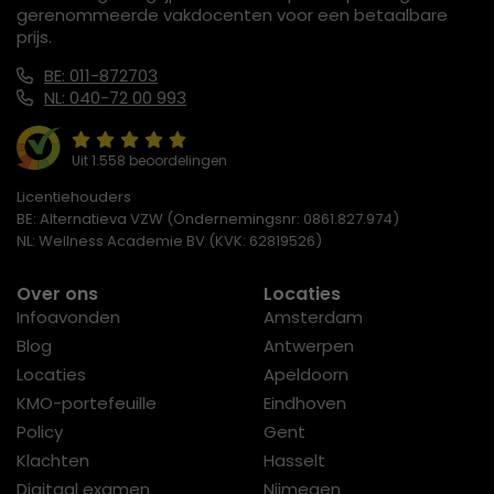
gerenommeerde vakdocenten voor een betaalbare
prijs.
BE: 011-872703
NL: 040-72 00 993
Uit 1.558 beoordelingen
Licentiehouders
BE: Alternatieva VZW (Ondernemingsnr: 0861.827.974)
NL: Wellness Academie BV (KVK: 62819526)
Over ons
Locaties
Infoavonden
Amsterdam
Blog
Antwerpen
Locaties
Apeldoorn
KMO-portefeuille
Eindhoven
Policy
Gent
Klachten
Hasselt
Digitaal examen
Nijmegen