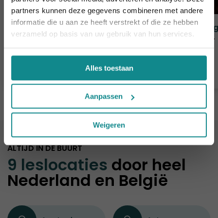
korting verlengd t.e.m. 7 augustus 2026.
partners kunnen deze gegevens combineren met andere
Sluiten
informatie die u aan ze heeft verstrekt of die ze hebben
Visagie (basis)
Visa
verzameld op basis van uw gebruik van hun services.
Duur
2 - 4 dagen
Duur
Prijs
€ 335
Prijs
Alles toestaan
Meer informatie
Aanpassen
Weigeren
ALTIJD IN DE BUURT
9 leslocaties
door heel
Nederland en België