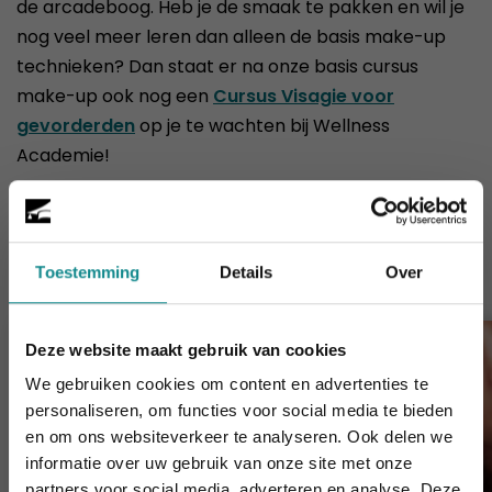
de arcadeboog. Heb je de smaak te pakken en wil je
nog veel meer leren dan alleen de basis make-up
technieken? Dan staat er na onze basis cursus
make-up ook nog een
Cursus Visagie voor
gevorderden
op je te wachten bij Wellness
Academie!
Cursussen die je mogelijk ook
interesseren
Toestemming
Details
Over
Deze website maakt gebruik van cookies
We gebruiken cookies om content en advertenties te
personaliseren, om functies voor social media te bieden
en om ons websiteverkeer te analyseren. Ook delen we
informatie over uw gebruik van onze site met onze
De hittegolf houdt aan... onze actie ook! 10%
partners voor social media, adverteren en analyse. Deze