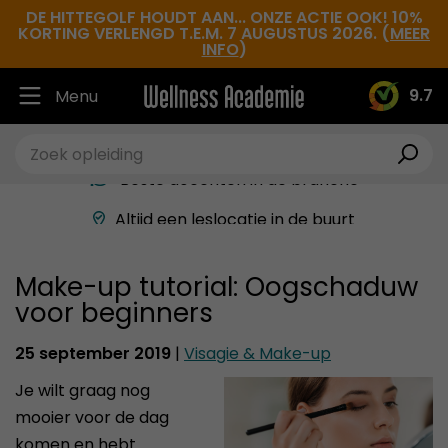
DE HITTEGOLF HOUDT AAN... ONZE ACTIE OOK! 10%
KORTING VERLENGD T.E.M. 7 AUGUSTUS 2026. (
MEER
INFO
)
9.7
Menu
Ruim 30.000 tevreden studenten
Beste docenten in de branche
Altijd een leslocatie in de buurt
Hoge tevredenheidsscore
Make-up tutorial: Oogschaduw
voor beginners
25 september 2019
|
Visagie & Make-up
Je wilt graag nog
mooier voor de dag
komen en hebt