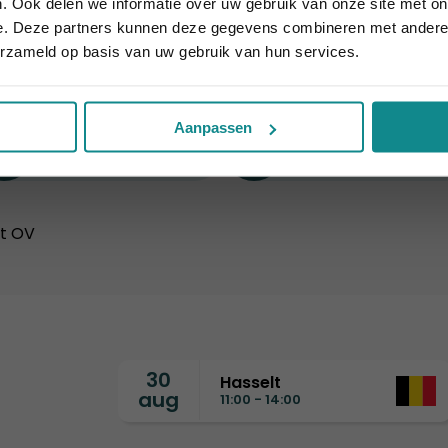
heel Nederland en 
. Ook delen we informatie over uw gebruik van onze site met on
e. Deze partners kunnen deze gegevens combineren met andere i
erzameld op basis van uw gebruik van hun services.
rpen
Apeldoorn
E
Aanpassen
Nijmegen
Rotterdam
et OV
30
Hasselt
aug
11:00 - 14:00