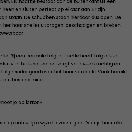
ben. Elk haartje bestaat aan de buitenkant uit een
 heen en sluiten perfect op elkaar aan. Er zijn
an staan. De schubben staan hierdoor dus open. De
an het haar sneller uitdrogen, beschadigen en breken.
 kwetsbaar.
ie. Bij een normale talgproductie heeft talg alleen
eden van buitenaf en het zorgt voor veerkrachtig en
talg minder goed over het haar verdeeld. Vaak bereikt
ing en bescherming.
moet je op letten?
sel op natuurlijke wijze te verzorgen. Door je haar elke