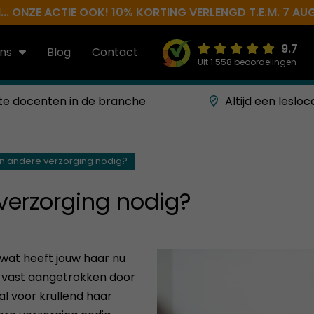
.. ONZE ACTIE OOK! 10% KORTING VERLENGD T.E.M. 7 AU
9.7
ns
Blog
Contact
Uit 1.558 beoordelingen
te docenten in de branche
Altijd een lesloc
n andere verzorging nodig?
verzorging nodig?
 wat heeft jouw haar nu
je vast aangetrokken door
l voor krullend haar