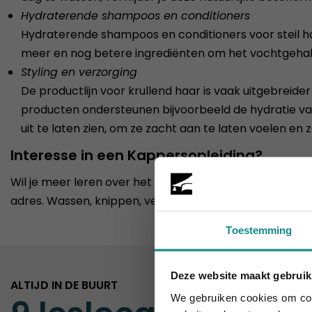
Hydraterende shampoos en conditioners
Hydraterende shampoos en conditioners voor steil haa
meer en nog betere ingrediënten om het vochtgehalt
Styling en verzorging
De productlijn voor krullend haar is vaak uitgebreide
producten ondersteunen bijvoorbeeld de hydratie van h
uit te laten zien, om ze zacht aan te laten voelen en ze
Interesse in een Kappersopleiding?
Wil je meer leren over het verzorgen van alle soorten 
adres. Wassen, knippen, verzorgen, haarkleuren en hair
Toestemming
Deze website maakt gebruik
ALTIJD IN DE BUURT
De hittegolf 
We gebruiken cookies om cont