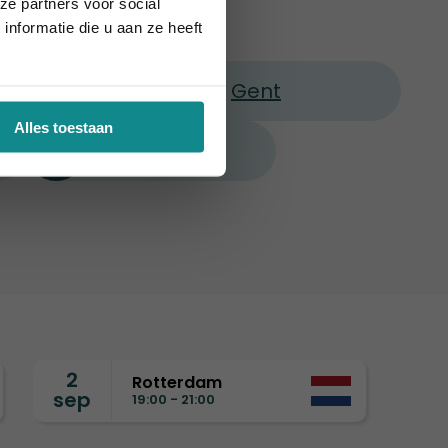
België
ze partners voor social
nformatie die u aan ze heeft
indhoven
Gent
Alles toestaan
Utrecht
2
Rotterdam
sep
19:00 - 21:00