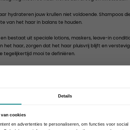
r hydrateren jouw krullen niet voldoende. Shampoos die 
e van het haar in balans te houden.
r en bestaat uit speciale lotions, maskers, leave-in condi
et haar, zorgen dat het haar pluisvrij blijft en verstevi
 tegelijkertijd mooi te definiëren.
haar en het creëren van de mooiste kapsels? Dan ben je b
styling; het komt in deze opleiding kapper allemaal aan 
Details
 van cookies
houdt aan... onze actie ook! 10% korting verlengd t.e.m. 7 
ent en advertenties te personaliseren, om functies voor social
Sluiten