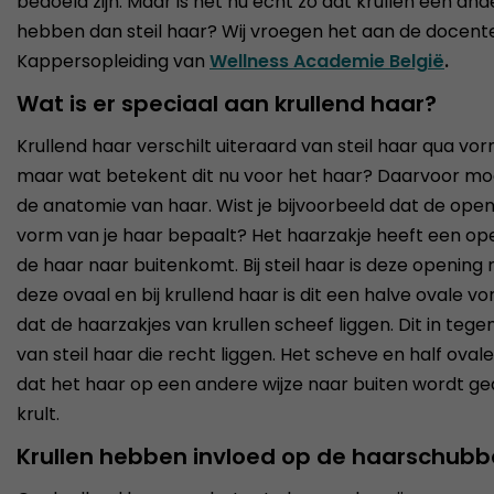
bedoeld zijn. Maar is het nu echt zo dat krullen een an
hebben dan steil haar? Wij vroegen het aan de docent
Kappersopleiding van
Wellness Academie België
.
Wat is er speciaal aan krullend haar?
Krullend haar verschilt uiteraard van steil haar qua vorm.
maar wat betekent dit nu voor het haar? Daarvoor mo
de anatomie van haar. Wist je bijvoorbeeld dat de ope
vorm van je haar bepaalt? Het haarzakje heeft een ope
de haar naar buitenkomt. Bij steil haar is deze opening ro
deze ovaal en bij krullend haar is dit een halve ovale vo
dat de haarzakjes van krullen scheef liggen. Dit in tege
van steil haar die recht liggen. Het scheve en half oval
dat het haar op een andere wijze naar buiten wordt g
krult.
Krullen hebben invloed op de haarschub