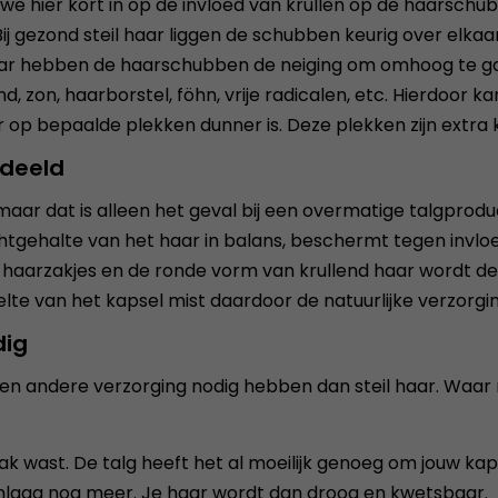
e hier kort in op de invloed van krullen op de haarschub
j gezond steil haar liggen de schubben keurig over elkaar
haar hebben de haarschubben de neiging om omhoog te ga
, zon, haarborstel, föhn, vrije radicalen, etc. Hierdoor k
 op bepaalde plekken dunner is. Deze plekken zijn extra
rdeeld
ar dat is alleen het geval bij een overmatige talgproduct
chtgehalte van het haar in balans, beschermt tegen invlo
haarzakjes en de ronde vorm van krullend haar wordt de 
elte van het kapsel mist daardoor de natuurlijke verzorg
dig
een andere verzorging nodig hebben dan steil haar. Waar 
vaak wast. De talg heeft het al moeilijk genoeg om jouw kap
rmlaag nog meer. Je haar wordt dan droog en kwetsbaar.