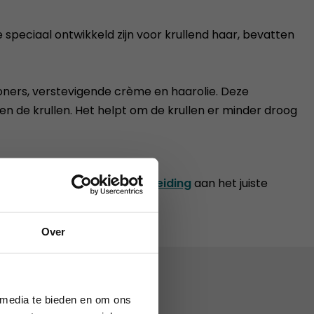
speciaal ontwikkeld zijn voor krullend haar, bevatten
tioners, verstevigende crème en haarolie. Deze
gen de krullen. Het helpt om de krullen er minder droog
ij onze
Allround Kappersopleiding
aan het juiste
bod!
Over
augustus 2026.
 media te bieden en om ons