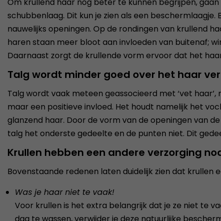
Om krullend haar nog beter te kunnen begrijpen, gaan w
schubbenlaag. Dit kun je zien als een beschermlaagje. Bi
nauwelijks openingen. Op de rondingen van krullend 
haren staan meer bloot aan invloeden van buitenaf; wind
Daarnaast zorgt de krullende vorm ervoor dat het haar
Talg wordt minder goed over het haar ve
Talg wordt vaak meteen geassocieerd met ‘vet haar’, ma
maar een positieve invloed. Het houdt namelijk het vo
glanzend haar. Door de vorm van de openingen van de 
talg het onderste gedeelte en de punten niet. Dit gede
Krullen hebben een andere verzorging no
Bovenstaande redenen laten duidelijk zien dat krullen 
Was je haar niet te vaak!
Voor krullen is het extra belangrijk dat je ze niet te 
dag te wassen, verwijder je deze natuurlijke besche