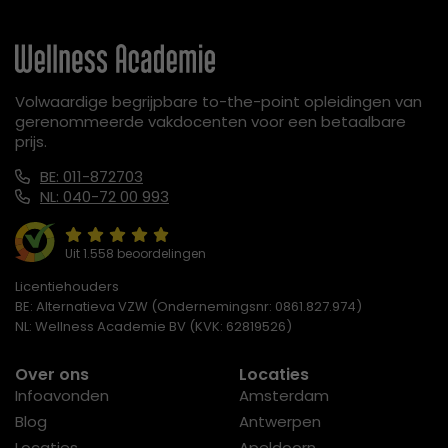
Volwaardige begrijpbare to-the-point opleidingen van
gerenommeerde vakdocenten voor een betaalbare
prijs.
BE: 011-872703
NL: 040-72 00 993
Uit 1.558 beoordelingen
Licentiehouders
BE: Alternatieva VZW (Ondernemingsnr: 0861.827.974)
NL: Wellness Academie BV (KVK: 62819526)
Over ons
Locaties
Infoavonden
Amsterdam
Blog
Antwerpen
Locaties
Apeldoorn