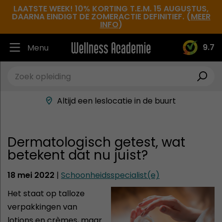
LAATSTE WEEK! 10% KORTING T.E.M. 15 AUGUSTUS,
DAARNA EINDIGT DE ZOMERACTIE DEFINITIEF. (
MEER
INFO
)
9.7
Menu
Ruim 30.000 tevreden studenten
Beste docenten in de branche
Altijd een leslocatie in de buurt
Hoge tevredenheidsscore
Dermatologisch getest, wat
betekent dat nu juist?
18 mei 2022
|
Schoonheidsspecialist(e)
Het staat op talloze
verpakkingen van
lotions en crèmes, maar