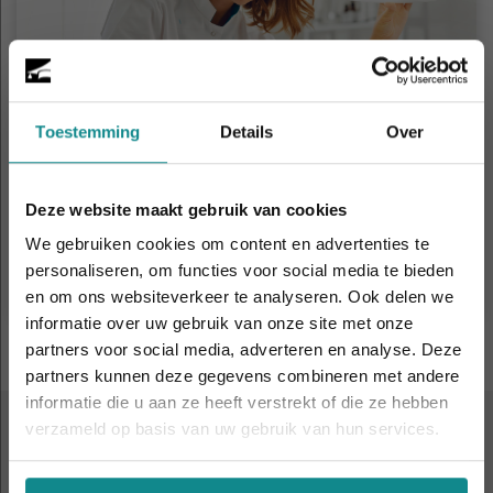
Toestemming
Details
Over
Schoonheidsspecialist(e)
Duur
18 - 26 dagen
Deze website maakt gebruik van cookies
Prijs
v.a. € 1.859
We gebruiken cookies om content en advertenties te
personaliseren, om functies voor social media te bieden
Meer informatie
en om ons websiteverkeer te analyseren. Ook delen we
informatie over uw gebruik van onze site met onze
Laatste week! 10% korting t.e.m. 15 augustus,
partners voor social media, adverteren en analyse. Deze
daarna eindigt de zomeractie definitief.
partners kunnen deze gegevens combineren met andere
Sluiten
informatie die u aan ze heeft verstrekt of die ze hebben
verzameld op basis van uw gebruik van hun services.
ALTIJD IN DE BUURT
9 leslocaties
door heel